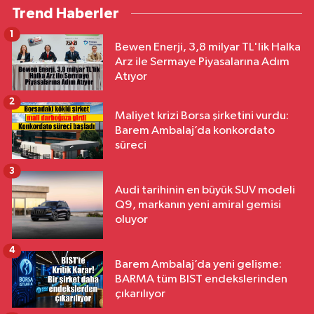
Trend Haberler
1
Bewen Enerji, 3,8 milyar TL'lik Halka
Arz ile Sermaye Piyasalarına Adım
Atıyor
2
Maliyet krizi Borsa şirketini vurdu:
Barem Ambalaj’da konkordato
süreci
3
Audi tarihinin en büyük SUV modeli
Q9, markanın yeni amiral gemisi
oluyor
4
Barem Ambalaj’da yeni gelişme:
BARMA tüm BIST endekslerinden
çıkarılıyor