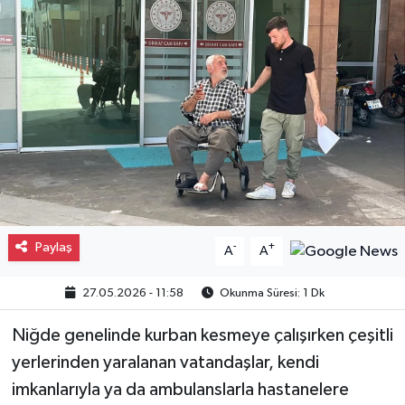
Gayrimenkul
Spor
Eğitim
Paylaş
-
+
A
A
27.05.2026 - 11:58
Okunma Süresi: 1 Dk
Niğde genelinde kurban kesmeye çalışırken çeşitli
yerlerinden yaralanan vatandaşlar, kendi
imkanlarıyla ya da ambulanslarla hastanelere