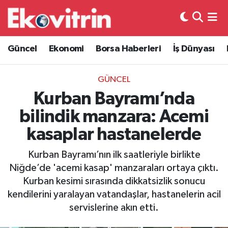
Güncel
Hava Durumu
Güncel
Ekonomi
Borsa Haberleri
İş Dünyası
Ekonomi
Trafik Durumu
GÜNCEL
Borsa Haberleri
Süper Lig Puan Durumu ve Fikstür
Kurban Bayramı’nda
bilindik manzara: Acemi
İş Dünyası
Tüm Manşetler
kasaplar hastanelerde
Lojistik
Son Dakika Haberleri
Kurban Bayramı’nın ilk saatleriyle birlikte
Niğde’de 'acemi kasap' manzaraları ortaya çıktı.
Otovitrin
Haber Arşivi
Kurban kesimi sırasında dikkatsizlik sonucu
kendilerini yaralayan vatandaşlar, hastanelerin acil
Asayiş
servislerine akın etti.
Magazin