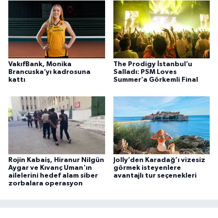
VakıfBank, Monika
The Prodigy İstanbul’u
Brancuska’yı kadrosuna
Salladı: PSM Loves
kattı
Summer’a Görkemli Final
Rojin Kabaiş, Hiranur Nilgün
Jolly’den Karadağ’ı vizesiz
Aygar ve Kıvanç Uman'ın
görmek isteyenlere
ailelerini hedef alam siber
avantajlı tur seçenekleri
zorbalara operasyon