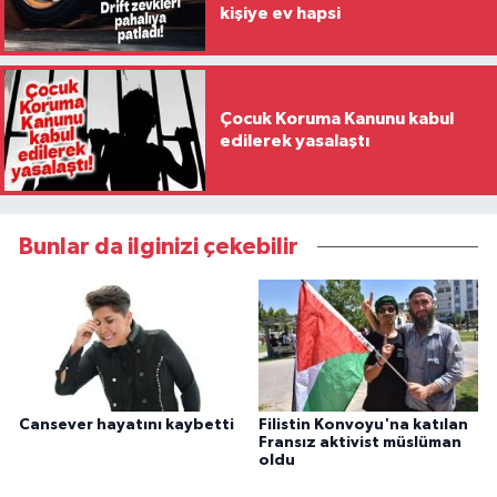
kişiye ev hapsi
Çocuk Koruma Kanunu kabul
edilerek yasalaştı
Bunlar da ilginizi çekebilir
Cansever hayatını kaybetti
Filistin Konvoyu'na katılan
Fransız aktivist müslüman
oldu