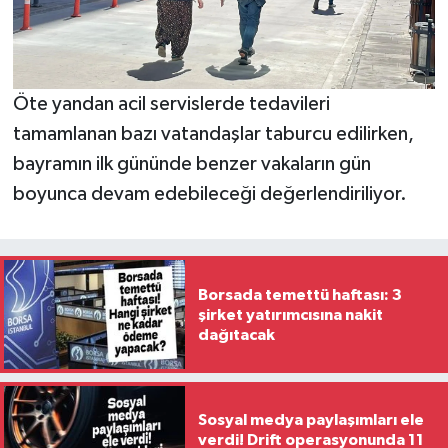
Öte yandan acil servislerde tedavileri
tamamlanan bazı vatandaşlar taburcu edilirken,
bayramın ilk gününde benzer vakaların gün
boyunca devam edebileceği değerlendiriliyor.
Borsada temettü haftası: 3
şirket yatırımcısına nakit
dağıtacak
Sosyal medya paylaşımları ele
verdi! Drift operasyonunda 11