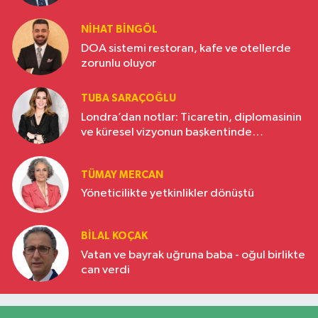
NIHAT BINGÖL
DOA sistemi restoran, kafe ve otellerde
zorunlu oluyor
TUBA SARAÇOĞLU
Londra’dan notlar: Ticaretin, diplomasinin
ve küresel vizyonun başkentinde
Türkiye’nin yükselen gücü
TÜMAY MERCAN
Yöneticilikte yetkinlikler dönüştü
BILAL KOÇAK
Vatan ve bayrak uğruna baba - oğul birlikte
can verdi