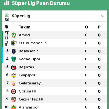
Süper Lig Puan Durumu
Süper Lig
#
Takım
O
P
1
Amed
0
0
2
Erzurumspor FK
0
0
3
Başakşehir
0
0
4
Kocaelispor
0
0
5
Beşiktaş
0
0
6
Eyüpspor
0
0
7
Galatasaray
0
0
8
Çorum FK
0
0
9
Gaziantep FK
0
0
10
Alanyaspor
0
0