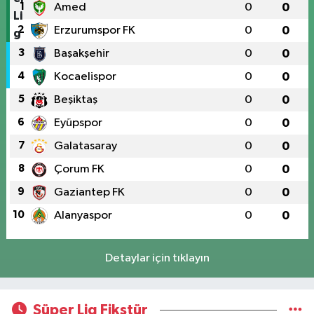
1
Amed
0
0
2
Erzurumspor FK
0
0
3
Başakşehir
0
0
4
Kocaelispor
0
0
5
Beşiktaş
0
0
6
Eyüpspor
0
0
7
Galatasaray
0
0
8
Çorum FK
0
0
9
Gaziantep FK
0
0
10
Alanyaspor
0
0
Detaylar için tıklayın
Süper Lig Fikstür