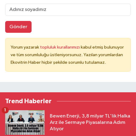
Gönder
Yorum yazarak
topluluk kurallarımızı
kabul etmiş bulunuyor
ve tüm sorumluluğu üstleniyorsunuz. Yazılan yorumlardan
Ekovitrin Haber hiçbir şekilde sorumlu tutulamaz.
Trend Haberler
1
Bewen Enerji, 3,8 milyar TL'lik Halka
Arz ile Sermaye Piyasalarına Adım
Atıyor