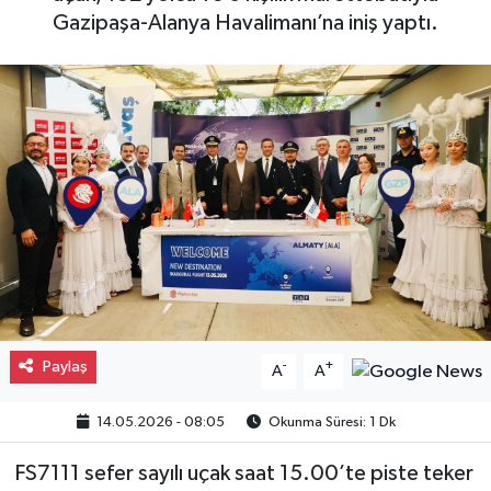
Gazipaşa-Alanya Havalimanı’na iniş yaptı.
Gayrimenkul
Spor
Eğitim
Paylaş
-
+
A
A
14.05.2026 - 08:05
Okunma Süresi: 1 Dk
FS7111 sefer sayılı uçak saat 15.00’te piste teker