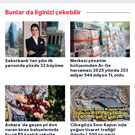
Bunlar da ilginizi çekebilir
Şekerbank'tan yılın ilk
Merkezi yönetim
yarısında yüzde 32 büyüme
bütçesinden Ar-Ge
harcaması 2025 yılında 253
milyar 544 milyon TL oldu
Ankara'da geçen yıl don
Cilvegözü Sınır Kapısı'nda
vuran kiraz bahçelerinde
yoğun ticaret trafiği!
bu yıl 80 tonluk rekolte
Günde 1.500 tır geçiş