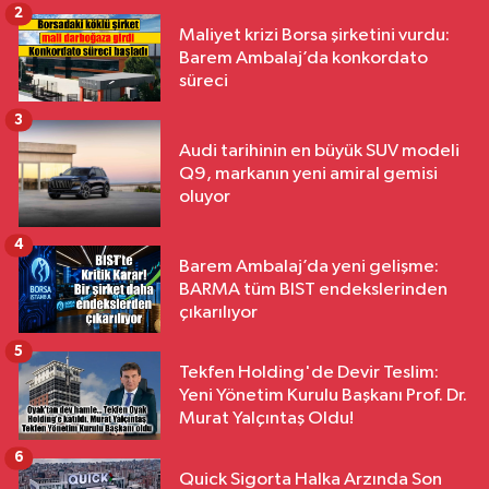
2
Maliyet krizi Borsa şirketini vurdu:
Barem Ambalaj’da konkordato
süreci
3
Audi tarihinin en büyük SUV modeli
Q9, markanın yeni amiral gemisi
oluyor
4
Barem Ambalaj’da yeni gelişme:
BARMA tüm BIST endekslerinden
çıkarılıyor
5
Tekfen Holding'de Devir Teslim:
Yeni Yönetim Kurulu Başkanı Prof. Dr.
Murat Yalçıntaş Oldu!
6
Quick Sigorta Halka Arzında Son