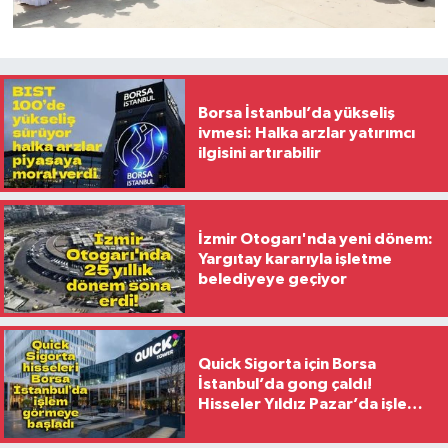
Borsa İstanbul’da yükseliş
ivmesi: Halka arzlar yatırımcı
ilgisini artırabilir
İzmir Otogarı'nda yeni dönem:
Yargıtay kararıyla işletme
belediyeye geçiyor
Quick Sigorta için Borsa
İstanbul’da gong çaldı!
Hisseler Yıldız Pazar’da işlem
görmeye başladı