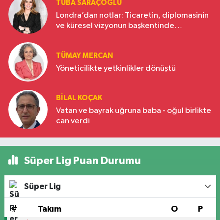
TUBA SARAÇOĞLU
Londra’dan notlar: Ticaretin, diplomasinin
ve küresel vizyonun başkentinde
Türkiye’nin yükselen gücü
TÜMAY MERCAN
Yöneticilikte yetkinlikler dönüştü
BILAL KOÇAK
Vatan ve bayrak uğruna baba - oğul birlikte
can verdi
Süper Lig Puan Durumu
Süper Lig
#
Takım
O
P