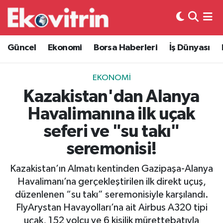
Güncel
Hava Durumu
Güncel
Ekonomi
Borsa Haberleri
İş Dünyası
Ekonomi
Trafik Durumu
EKONOMI
Borsa Haberleri
Süper Lig Puan Durumu ve Fikstür
Kazakistan'dan Alanya
Havalimanına ilk uçak
İş Dünyası
Tüm Manşetler
seferi ve "su takı"
Lojistik
Son Dakika Haberleri
seremonisi!
Otovitrin
Haber Arşivi
Kazakistan’ın Almatı kentinden Gazipaşa-Alanya
Havalimanı’na gerçekleştirilen ilk direkt uçuş,
Asayiş
düzenlenen “su takı” seremonisiyle karşılandı.
FlyArystan Havayolları’na ait Airbus A320 tipi
Magazin
uçak, 152 yolcu ve 6 kişilik mürettebatıyla