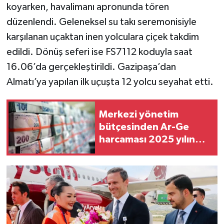
koyarken, havalimanı apronunda tören
düzenlendi. Geleneksel su takı seremonisiyle
karşılanan uçaktan inen yolculara çiçek takdim
edildi. Dönüş seferi ise FS7112 koduyla saat
16.06’da gerçekleştirildi. Gazipaşa’dan
Almatı’ya yapılan ilk uçuşta 12 yolcu seyahat etti.
Merkezi yönetim
bütçesinden Ar-Ge
harcaması 2025 yılında
253 milyar 544 milyon
TL oldu