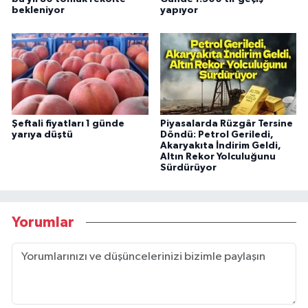
bekleniyor
yapıyor
Şeftali fiyatları 1 günde
Piyasalarda Rüzgâr Tersine
yarıya düştü
Döndü: Petrol Geriledi,
Akaryakıta İndirim Geldi,
Altın Rekor Yolculuğunu
Sürdürüyor
Yorumlar