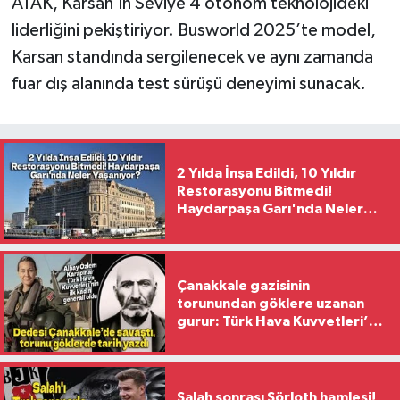
ATAK, Karsan’ın Seviye 4 otonom teknolojideki
liderliğini pekiştiriyor. Busworld 2025’te model,
Karsan standında sergilenecek ve aynı zamanda
fuar dış alanında test sürüşü deneyimi sunacak.
2 Yılda İnşa Edildi, 10 Yıldır
Restorasyonu Bitmedi!
Haydarpaşa Garı'nda Neler
Yaşanıyor?
Çanakkale gazisinin
torunundan göklere uzanan
gurur: Türk Hava Kuvvetleri’nin
ilk kadın generali oldu
Salah sonrası Sörloth hamlesi!