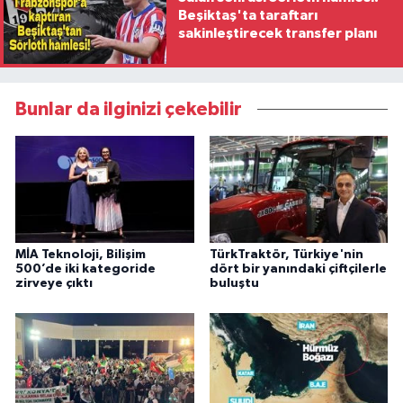
Beşiktaş'ta taraftarı
sakinleştirecek transfer planı
Bunlar da ilginizi çekebilir
MİA Teknoloji, Bilişim
TürkTraktör, Türkiye'nin
500’de iki kategoride
dört bir yanındaki çiftçilerle
zirveye çıktı
buluştu