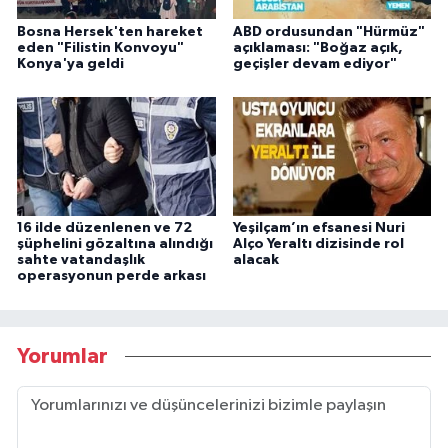
Bosna Hersek'ten hareket
ABD ordusundan "Hürmüz"
eden "Filistin Konvoyu"
açıklaması: "Boğaz açık,
Konya'ya geldi
geçişler devam ediyor"
16 ilde düzenlenen ve 72
Yeşilçam’ın efsanesi Nuri
şüphelini gözaltına alındığı
Alço Yeraltı dizisinde rol
sahte vatandaşlık
alacak
operasyonun perde arkası
Yorumlar