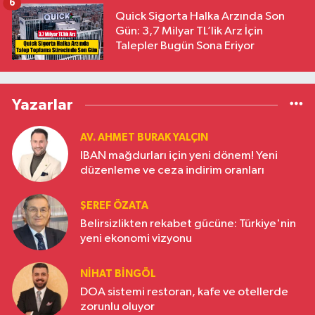
6
Quick Sigorta Halka Arzında Son
Gün: 3,7 Milyar TL’lik Arz İçin
Talepler Bugün Sona Eriyor
Yazarlar
AV. AHMET BURAK YALÇIN
IBAN mağdurları için yeni dönem! Yeni
düzenleme ve ceza indirim oranları
ŞEREF ÖZATA
Belirsizlikten rekabet gücüne: Türkiye'nin
yeni ekonomi vizyonu
NIHAT BINGÖL
DOA sistemi restoran, kafe ve otellerde
zorunlu oluyor