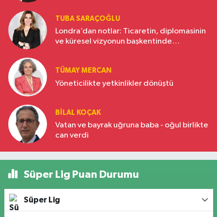
TUBA SARAÇOĞLU
Londra’dan notlar: Ticaretin, diplomasinin
ve küresel vizyonun başkentinde
Türkiye’nin yükselen gücü
TÜMAY MERCAN
Yöneticilikte yetkinlikler dönüştü
BILAL KOÇAK
Vatan ve bayrak uğruna baba - oğul birlikte
can verdi
Süper Lig Puan Durumu
Süper Lig