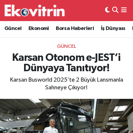
Güncel
Hava Durumu
Güncel
Ekonomi
Borsa Haberleri
İş Dünyası
Ekonomi
Trafik Durumu
GÜNCEL
Borsa Haberleri
Süper Lig Puan Durumu ve Fikstür
Karsan Otonom e-JEST’i
Dünyaya Tanıtıyor!
İş Dünyası
Tüm Manşetler
Karsan Busworld 2025’te 2 Büyük Lansmanla
Lojistik
Son Dakika Haberleri
Sahneye Çıkıyor!
Otovitrin
Haber Arşivi
Asayiş
Magazin