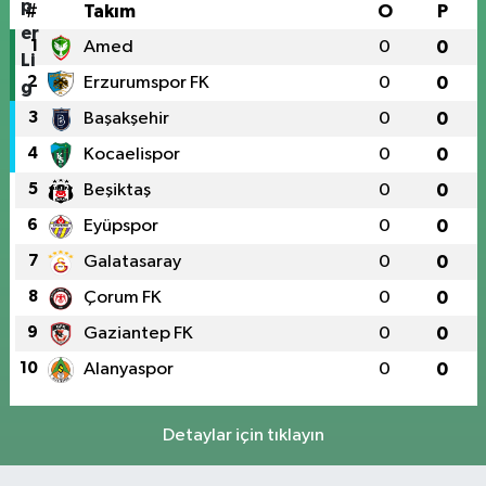
#
Takım
O
P
1
Amed
0
0
2
Erzurumspor FK
0
0
3
Başakşehir
0
0
4
Kocaelispor
0
0
5
Beşiktaş
0
0
6
Eyüpspor
0
0
7
Galatasaray
0
0
8
Çorum FK
0
0
9
Gaziantep FK
0
0
10
Alanyaspor
0
0
Detaylar için tıklayın