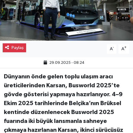
Gayrimenkul
Spor
Eğitim
Paylaş
-
+
A
A
29.09.2025 - 08:24
Dünyanın önde gelen toplu ulaşım aracı
üreticilerinden Karsan,
Busworld 2025’te
gövde gösterisi yapmaya hazırlanıyor.
4–9
Ekim 2025 tarihlerinde Belçika’nın Brüksel
kentinde düzenlenecek Busworld 2025
fuarında
iki büyük lansmanla sahneye
çıkmaya hazırlanan
Karsan, ikinci sürücüsüz