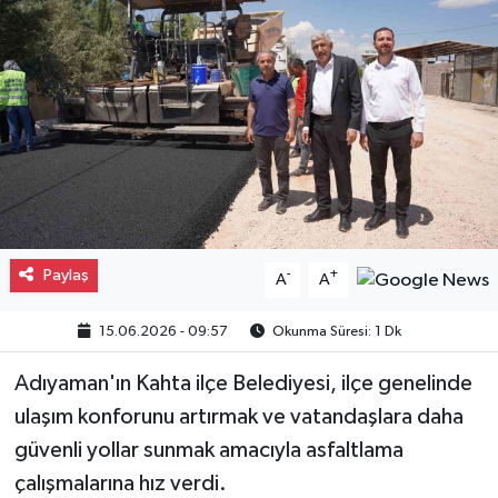
Gayrimenkul
Spor
Eğitim
Paylaş
-
+
A
A
15.06.2026 - 09:57
Okunma Süresi: 1 Dk
Adıyaman'ın Kahta ilçe Belediyesi, ilçe genelinde
ulaşım konforunu artırmak ve vatandaşlara daha
güvenli yollar sunmak amacıyla asfaltlama
çalışmalarına hız verdi.