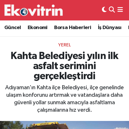
Güncel
Hava Durumu
Güncel
Ekonomi
Borsa Haberleri
İş Dünyası
Ekonomi
Trafik Durumu
YEREL
Borsa Haberleri
Süper Lig Puan Durumu ve Fikstür
Kahta Belediyesi yılın ilk
asfalt serimini
İş Dünyası
Tüm Manşetler
gerçekleştirdi
Lojistik
Son Dakika Haberleri
Adıyaman'ın Kahta ilçe Belediyesi, ilçe genelinde
ulaşım konforunu artırmak ve vatandaşlara daha
Otovitrin
Haber Arşivi
güvenli yollar sunmak amacıyla asfaltlama
çalışmalarına hız verdi.
Asayiş
Magazin