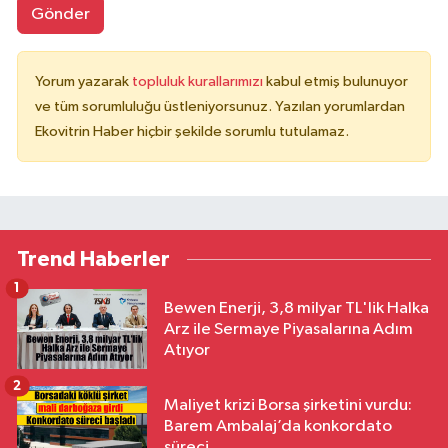
Gönder
Yorum yazarak
topluluk kurallarımızı
kabul etmiş bulunuyor
ve tüm sorumluluğu üstleniyorsunuz. Yazılan yorumlardan
Ekovitrin Haber hiçbir şekilde sorumlu tutulamaz.
Trend Haberler
1
Bewen Enerji, 3,8 milyar TL'lik Halka
Arz ile Sermaye Piyasalarına Adım
Atıyor
2
Maliyet krizi Borsa şirketini vurdu:
Barem Ambalaj’da konkordato
süreci