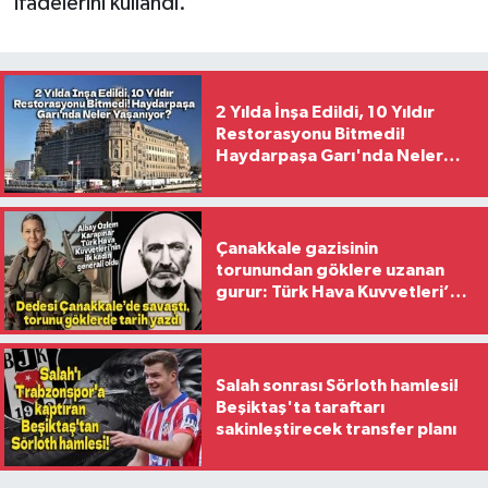
ifadelerini kullandı.
2 Yılda İnşa Edildi, 10 Yıldır
Restorasyonu Bitmedi!
Haydarpaşa Garı'nda Neler
Yaşanıyor?
Çanakkale gazisinin
torunundan göklere uzanan
gurur: Türk Hava Kuvvetleri’nin
ilk kadın generali oldu
Salah sonrası Sörloth hamlesi!
Beşiktaş'ta taraftarı
sakinleştirecek transfer planı