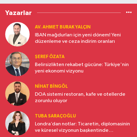
Yazarlar
AV. AHMET BURAK YALÇIN
IBAN mağdurları için yeni dönem! Yeni
düzenleme ve ceza indirim oranları
ŞEREF ÖZATA
Belirsizlikten rekabet gücüne: Türkiye'nin
yeni ekonomi vizyonu
NIHAT BINGÖL
DOA sistemi restoran, kafe ve otellerde
zorunlu oluyor
TUBA SARAÇOĞLU
Londra’dan notlar: Ticaretin, diplomasinin
ve küresel vizyonun başkentinde
Türkiye’nin yükselen gücü