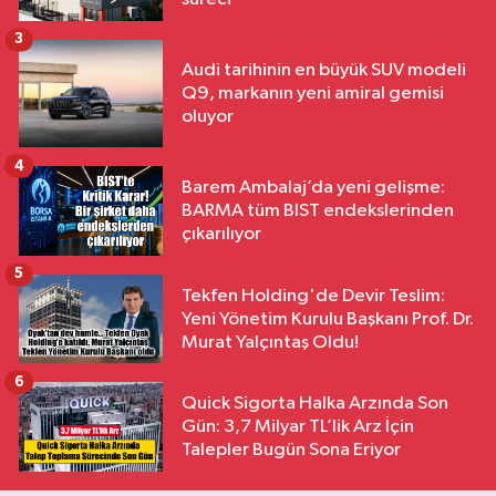
3
Audi tarihinin en büyük SUV modeli
Q9, markanın yeni amiral gemisi
oluyor
4
Barem Ambalaj’da yeni gelişme:
BARMA tüm BIST endekslerinden
çıkarılıyor
5
Tekfen Holding'de Devir Teslim:
Yeni Yönetim Kurulu Başkanı Prof. Dr.
Murat Yalçıntaş Oldu!
6
Quick Sigorta Halka Arzında Son
Gün: 3,7 Milyar TL’lik Arz İçin
Talepler Bugün Sona Eriyor