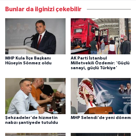
Bunlar da ilginizi çekebilir
MHP Kula İlçe Başkanı
AK Parti İstanbul
Hüseyin Sönmez oldu
Milletvekili Özdemir: 'Güçlü
sanayi, güçlü Türkiye'
Şehzadeler'de hizmetin
MHP Selendi'de yeni dönem
nabzı şantiyede tutuldu