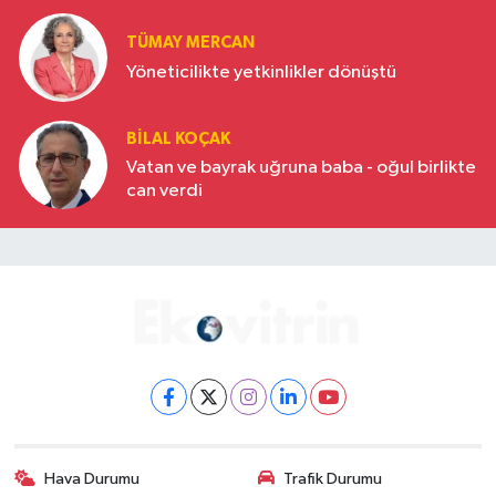
TÜMAY MERCAN
Yöneticilikte yetkinlikler dönüştü
BILAL KOÇAK
Vatan ve bayrak uğruna baba - oğul birlikte
can verdi
Hava Durumu
Trafik Durumu