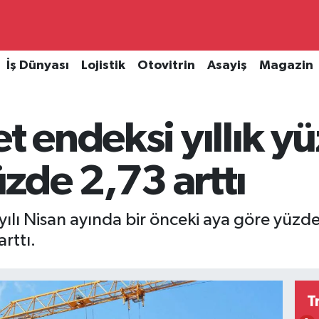
İş Dünyası
Lojistik
Otovitrin
Asayiş
Magazin
et endeksi yıllık 
yüzde 2,73 arttı
ılı Nisan ayında bir önceki aya göre yüzde 2
rttı.
T