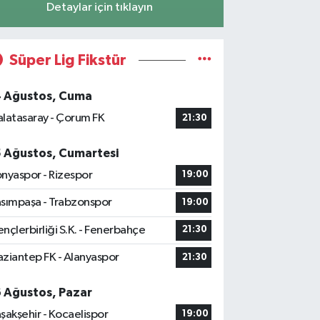
Detaylar için tıklayın
Süper Lig Fikstür
4 Ağustos, Cuma
latasaray - Çorum FK
21:30
5 Ağustos, Cumartesi
nyaspor - Rizespor
19:00
sımpaşa - Trabzonspor
19:00
nçlerbirliği S.K. - Fenerbahçe
21:30
ziantep FK - Alanyaspor
21:30
6 Ağustos, Pazar
şakşehir - Kocaelispor
19:00