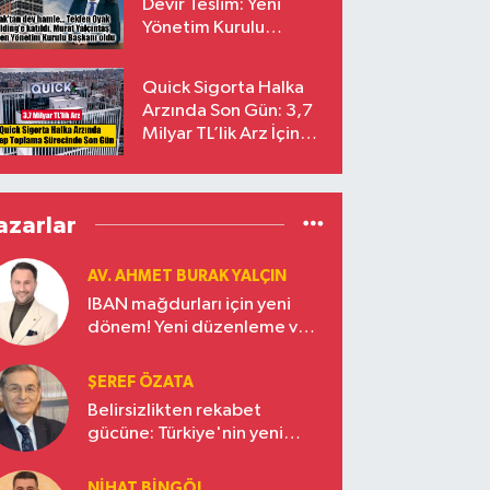
Devir Teslim: Yeni
Yönetim Kurulu
Başkanı Prof. Dr. Murat
Yalçıntaş Oldu!
Quick Sigorta Halka
Arzında Son Gün: 3,7
Milyar TL’lik Arz İçin
Talepler Bugün Sona
Eriyor
azarlar
AV. AHMET BURAK YALÇIN
IBAN mağdurları için yeni
dönem! Yeni düzenleme ve
ceza indirim oranları
ŞEREF ÖZATA
Belirsizlikten rekabet
gücüne: Türkiye'nin yeni
ekonomi vizyonu
NIHAT BINGÖL