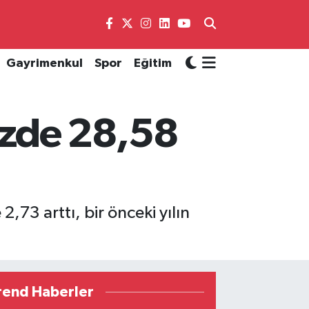
Gayrimenkul
Spor
Eğitim
yüzde 28,58
,73 arttı, bir önceki yılın
rend Haberler