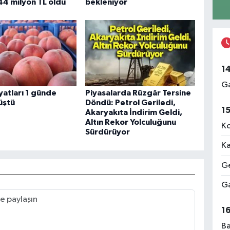
44 milyon TL oldu
bekleniyor
1
Ga
iyatları 1 günde
Piyasalarda Rüzgâr Tersine
üştü
Döndü: Petrol Geriledi,
1
Akaryakıta İndirim Geldi,
Altın Rekor Yolculuğunu
Ko
Sürdürüyor
Ka
Ge
Ga
1
Ba