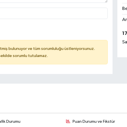
Be
Am
1
Sa
tmiş bulunuyor ve tüm sorumluluğu üstleniyorsunuz.
 şekilde sorumlu tutulamaz.
afik Durumu
Puan Durumu ve Fikstür