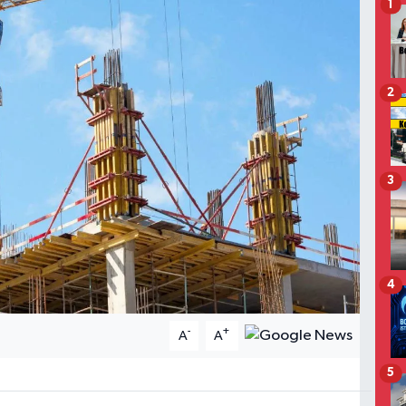
1
2
3
4
-
+
A
A
5