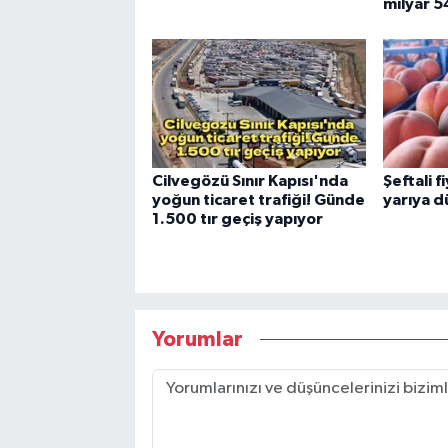
milyar 5
Cilvegözü Sınır Kapısı'nda
Şeftali f
yoğun ticaret trafiği! Günde
yarıya d
1.500 tır geçiş yapıyor
Yorumlar