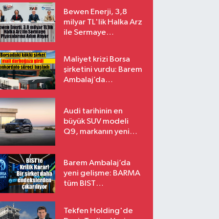
Bewen Enerji, 3,8
milyar TL'lik Halka Arz
ile Sermaye
Piyasalarına Adım
Atıyor
Maliyet krizi Borsa
şirketini vurdu: Barem
Ambalaj’da
konkordato süreci
Audi tarihinin en
büyük SUV modeli
Q9, markanın yeni
amiral gemisi oluyor
Barem Ambalaj’da
yeni gelişme: BARMA
tüm BIST
endekslerinden
çıkarılıyor
Tekfen Holding'de