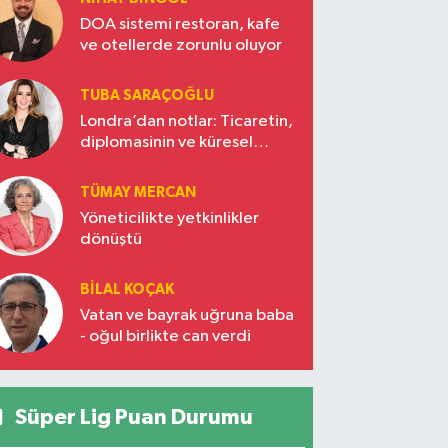
DOA sistemi restoran, kafe
ve otellerde zorunlu oluyor
TUBA SARAÇOĞLU
Londra’dan notlar: Ticaretin,
diplomasinin ve küresel
vizyonun başkentinde
Türkiye’nin yükselen gücü
TÜMAY MERCAN
Yöneticilikte yetkinlikler
dönüştü
BILAL KOÇAK
Vatan ve bayrak uğruna baba
- oğul birlikte can verdi
Süper Lig Puan Durumu