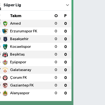
Süper Lig
#
Takım
O
P
1
Amed
0
0
2
Erzurumspor FK
0
0
3
Başakşehir
0
0
4
Kocaelispor
0
0
5
Beşiktaş
0
0
6
Eyüpspor
0
0
7
Galatasaray
0
0
8
Çorum FK
0
0
9
Gaziantep FK
0
0
0
Alanyaspor
0
0