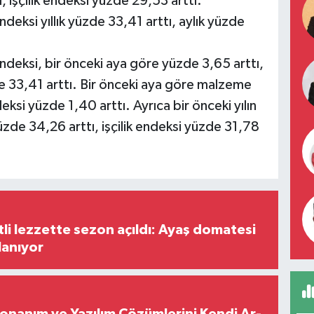
işçilik endeksi yüzde 29,53 arttı.
endeksi yıllık yüzde 33,41 arttı, aylık yüzde
 endeksi, bir önceki aya göre yüzde 3,65 arttı,
de 33,41 arttı. Bir önceki aya göre malzeme
eksi yüzde 1,40 arttı. Ayrıca bir önceki yılın
zde 34,26 arttı, işçilik endeksi yüzde 31,78
tli lezzette sezon açıldı: Ayaş domatesi
lanıyor