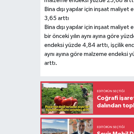
malzeme endeksi yüzde 25,68 arttı, 
Bina dışı yapılar için inşaat maliyet 
3,65 arttı
Bina dışı yapılar için inşaat maliyet
bir önceki yılın aynı ayına göre yüz
endeksi yüzde 4,84 arttı, işçilik end
aynı ayına göre malzeme endeksi yü
arttı.
EDITÖRÜN SEÇTIĞI
Coğrafi işare
dalından top
EDITÖRÜN SEÇTIĞI