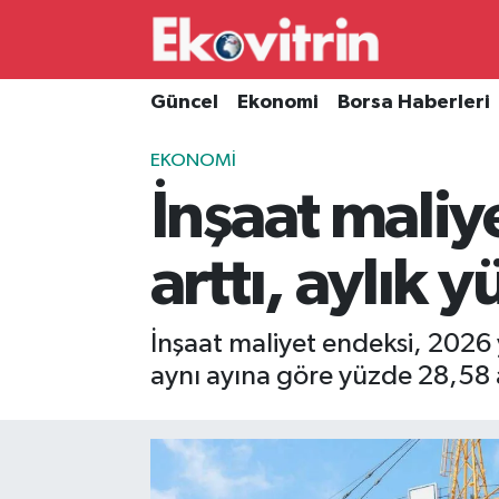
Güncel
Hava Durumu
Güncel
Ekonomi
Borsa Haberleri
Ekonomi
Trafik Durumu
EKONOMI
İnşaat maliy
Borsa Haberleri
Süper Lig Puan Durumu ve Fikstür
İş Dünyası
Tüm Manşetler
arttı, aylık 
Lojistik
Son Dakika Haberleri
İnşaat maliyet endeksi, 2026 y
Otovitrin
Haber Arşivi
aynı ayına göre yüzde 28,58 a
Asayiş
Magazin