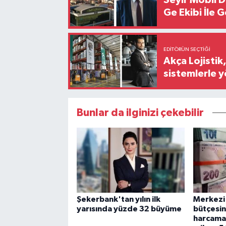
Seyir Mobil 
Ge Ekibi İle 
EDITÖRÜN SEÇTIĞI
Akça Lojistik
sistemlerle 
Bunlar da ilginizi çekebilir
Şekerbank'tan yılın ilk
Merkezi
yarısında yüzde 32 büyüme
bütçesi
harcamas