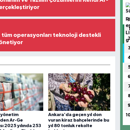
Donanım ve Yazılım Çözümlerini Kendi Ar-
Gerçekleştiriyor
, tüm operasyonları teknoloji destekli
yönetiyor
 yönetim
Ankara'da geçen yıl don
1
nden Ar-Ge
vuran kiraz bahçelerinde bu
ı 2025 yılında 253
yıl 80 tonluk rekolte