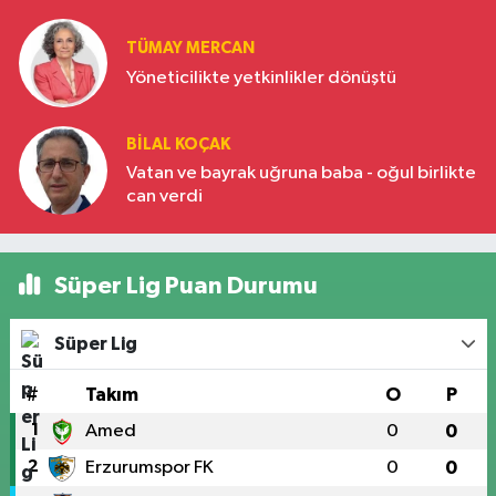
Türkiye’nin yükselen gücü
TÜMAY MERCAN
Yöneticilikte yetkinlikler dönüştü
BILAL KOÇAK
Vatan ve bayrak uğruna baba - oğul birlikte
can verdi
Süper Lig Puan Durumu
Süper Lig
#
Takım
O
P
1
Amed
0
0
2
Erzurumspor FK
0
0