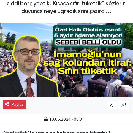
ciddi borç yaptık. Kısaca sıfırı tükettik” sözlerini
Gayrimenkul
duyunca neye uğradıklarını şaşırdı...
Spor
Eğitim
Paylaş
-
+
A
A
10.06.2024 - 08:31