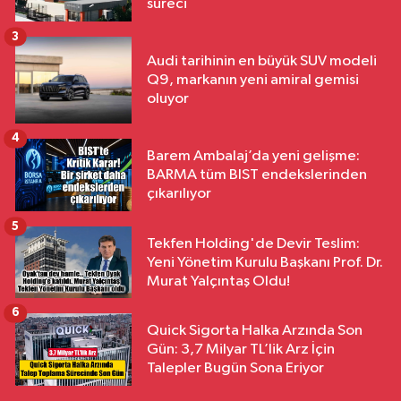
süreci
3
Audi tarihinin en büyük SUV modeli
Q9, markanın yeni amiral gemisi
oluyor
4
Barem Ambalaj’da yeni gelişme:
BARMA tüm BIST endekslerinden
çıkarılıyor
5
Tekfen Holding'de Devir Teslim:
Yeni Yönetim Kurulu Başkanı Prof. Dr.
Murat Yalçıntaş Oldu!
6
Quick Sigorta Halka Arzında Son
Gün: 3,7 Milyar TL’lik Arz İçin
Talepler Bugün Sona Eriyor