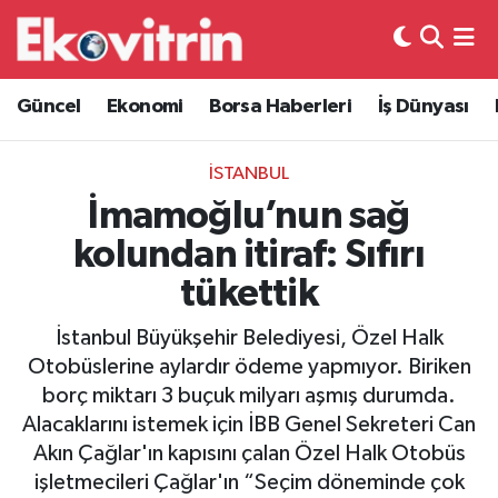
Güncel
Hava Durumu
Güncel
Ekonomi
Borsa Haberleri
İş Dünyası
Ekonomi
Trafik Durumu
İSTANBUL
Borsa Haberleri
Süper Lig Puan Durumu ve Fikstür
İmamoğlu’nun sağ
kolundan itiraf: Sıfırı
İş Dünyası
Tüm Manşetler
tükettik
Lojistik
Son Dakika Haberleri
İstanbul Büyükşehir Belediyesi, Özel Halk
Otobüslerine aylardır ödeme yapmıyor. Biriken
Otovitrin
Haber Arşivi
borç miktarı 3 buçuk milyarı aşmış durumda.
Alacaklarını istemek için İBB Genel Sekreteri Can
Asayiş
Akın Çağlar'ın kapısını çalan Özel Halk Otobüs
işletmecileri Çağlar'ın “Seçim döneminde çok
Magazin