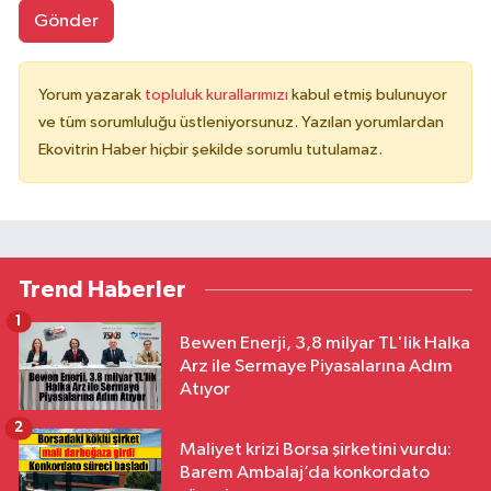
Gönder
Yorum yazarak
topluluk kurallarımızı
kabul etmiş bulunuyor
ve tüm sorumluluğu üstleniyorsunuz. Yazılan yorumlardan
Ekovitrin Haber hiçbir şekilde sorumlu tutulamaz.
Trend Haberler
1
Bewen Enerji, 3,8 milyar TL'lik Halka
Arz ile Sermaye Piyasalarına Adım
Atıyor
2
Maliyet krizi Borsa şirketini vurdu:
Barem Ambalaj’da konkordato