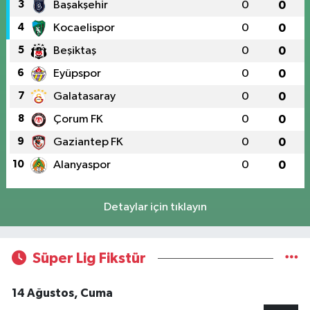
3
Başakşehir
0
0
4
Kocaelispor
0
0
5
Beşiktaş
0
0
6
Eyüpspor
0
0
7
Galatasaray
0
0
8
Çorum FK
0
0
9
Gaziantep FK
0
0
10
Alanyaspor
0
0
Detaylar için tıklayın
Süper Lig Fikstür
14 Ağustos, Cuma