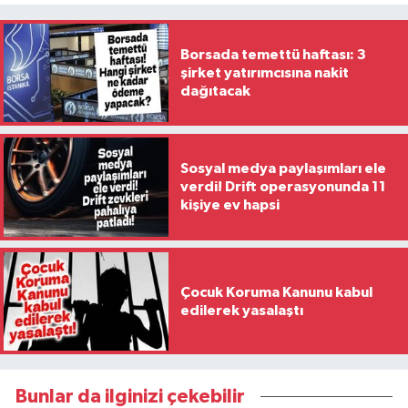
Borsada temettü haftası: 3
şirket yatırımcısına nakit
dağıtacak
Sosyal medya paylaşımları ele
verdi! Drift operasyonunda 11
kişiye ev hapsi
Çocuk Koruma Kanunu kabul
edilerek yasalaştı
Bunlar da ilginizi çekebilir