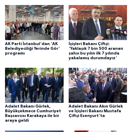
AK Parti İstanbul'dan 'AK
İçişleri Bakanı Çiftçi:
Belediyeciliği Yerinde Gör'
'Yaklaşık 7 bin 500 aranan
programı
şahsı bu yılın ilk 7 yılında
yakalamış durumdayız'
Adalet Bakanı Gürlek,
Adalet Bakanı Akın Gürlek
Büyükçekmece Cumhuriyet
ve İçişleri Bakanı Mustafa
Başsavcısı Karakaya ile bir
Çiftçi Esenyurt'ta
araya geldi