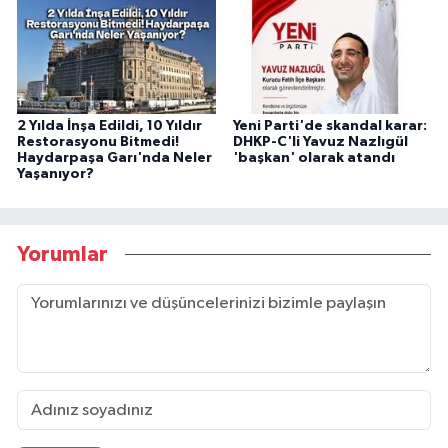
2 Yılda İnşa Edildi, 10 Yıldır
Yeni Parti'de skandal karar:
Restorasyonu Bitmedi!
DHKP-C'li Yavuz Nazlıgül
Haydarpaşa Garı'nda Neler
'başkan' olarak atandı
Yaşanıyor?
Yorumlar