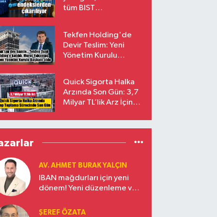
tüm BIST
endekslerinden
çıkarılıyor
Tekfen Holding'de
Devir Teslim: Yeni
Yönetim Kurulu
Başkanı Prof. Dr. Murat
Yalçıntaş Oldu!
Quick Sigorta Halka
Arzında Son Gün: 3,7
Milyar TL’lik Arz İçin
Talepler Bugün Sona
Eriyor
azarlar
AV. AHMET BURAK YALÇIN
IBAN mağdurları için yeni
dönem! Yeni düzenleme ve
ceza indirim oranları
ŞEREF ÖZATA