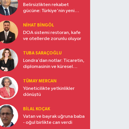
Belirsizlikten rekabet
gücüne: Türkiye'nin yeni
ekonomi vizyonu
NIHAT BINGÖL
DOA sistemi restoran, kafe
ve otellerde zorunlu oluyor
TUBA SARAÇOĞLU
Londra’dan notlar: Ticaretin,
diplomasinin ve küresel
vizyonun başkentinde
Türkiye’nin yükselen gücü
TÜMAY MERCAN
Yöneticilikte yetkinlikler
dönüştü
BILAL KOÇAK
Vatan ve bayrak uğruna baba
- oğul birlikte can verdi