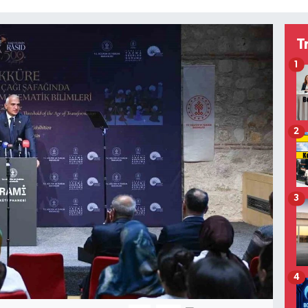
T
1
2
3
4