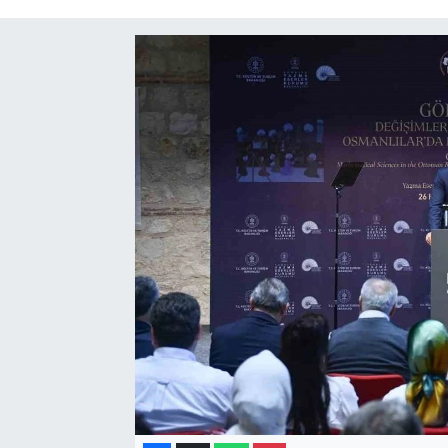
Gayrimenkul
Spor
Eğitim