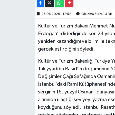
26.06.2026 - 12:52
Okunma Süresi: 3 Dk
Kültür ve Turizm Bakanı Mehmet Nu
Erdoğan'ın liderliğinde son 24 yılda
yeniden kazandığını ve bilim ile tek
gerçekleştirdiğini söyledi.
Kültür ve Turizm Bakanlığı Türkiye
Takiyyüddin Rasıd'ın doğumunun 500
Değişimler Çağı Şafağında Osmanlıla
İstanbul'daki Rami Kütüphanesi'nd
serginin 16. yüzyıl Osmanlı dünyası
alanında ulaştığı seviyeyi yazma eserl
koyduğunu söyledi. İstanbul Rasath