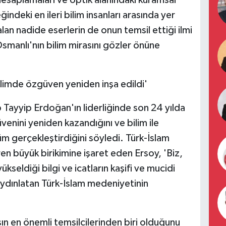
saplamaları ve optik alanındaki kuramsal
ndeki en ileri bilim insanları arasında yer
alan nadide eserlerin de onun temsil ettiği ilmi
Osmanlı'nın bilim mirasını gözler önüne
limde özgüven yeniden inşa edildi'
ayyip Erdoğan'ın liderliğinde son 24 yılda
venini yeniden kazandığını ve bilim ile
üm gerçekleştirdiğini söyledi. Türk-İslam
en büyük birikimine işaret eden Ersoy, 'Biz,
seldiği bilgi ve icatların kaşifi ve mucidi
a aydınlatan Türk-İslam medeniyetinin
ın en önemli temsilcilerinden biri olduğunu