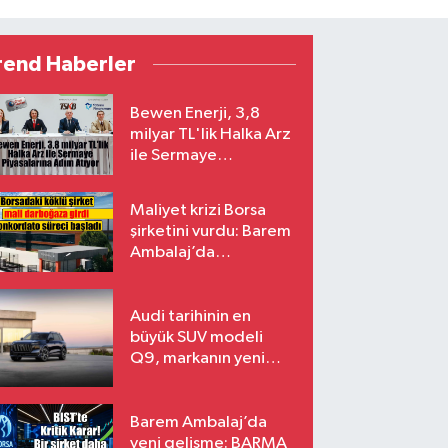
rend Haberler
Bewen Enerji, 3,8
milyar TL'lik Halka Arz
ile Sermaye
Piyasalarına Adım
Atıyor
Maliyet krizi Borsa
şirketini vurdu: Barem
Ambalaj’da
konkordato süreci
Audi tarihinin en
büyük SUV modeli
Q9, markanın yeni
amiral gemisi oluyor
Barem Ambalaj’da
yeni gelişme: BARMA