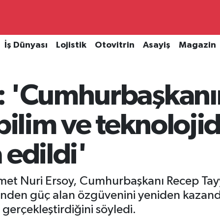
İş Dünyası
Lojistik
Otovitrin
Asayiş
Magazin
: 'Cumhurbaşkanı
 bilim ve teknoloj
 edildi'
met Nuri Ersoy, Cumhurbaşkanı Recep Tayy
hinden güç alan özgüvenini yeniden kazandığ
erçekleştirdiğini söyledi.