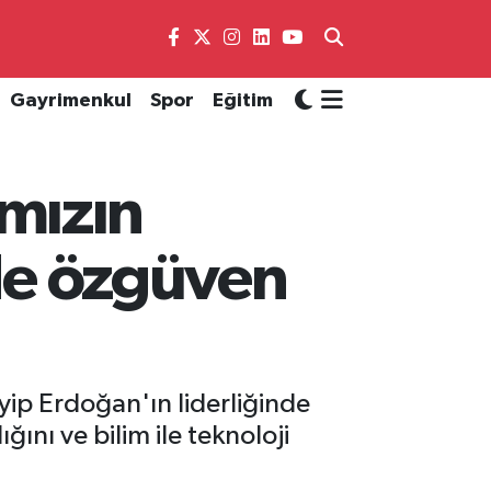
Gayrimenkul
Spor
Eğitim
mızın
ide özgüven
ip Erdoğan'ın liderliğinde
ını ve bilim ile teknoloji