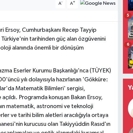
-
+
A
A
5
ri Ersoy, Cumhurbaşkanı Recep Tayyip
 Türkiye'nin tarihinden güç alan özgüvenini
6
noloji alanında önemli bir dönüşüm
 Yazma Eserler Kurumu Başkanlığı'nca (TÜYEK)
'üncü yılı dolayısıyla hazırlanan 'Gökküre:
Y
r'da Matematik Bilimleri' sergisi,
e açıldı. Programda konuşan Bakan Ersoy,
nın matematik, astronomi ve teknoloji
er ve tarihi bilim aletleri aracılığıyla ortaya
anesi'nin kurucusu olan Takiyyüddin Rasıd'ın