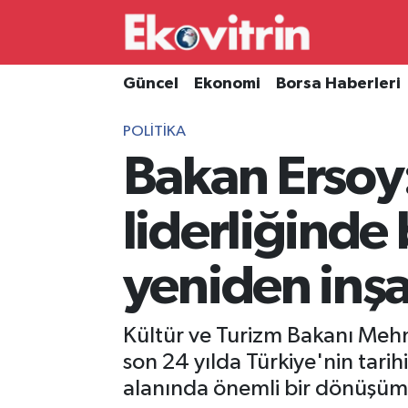
Güncel
Hava Durumu
Güncel
Ekonomi
Borsa Haberleri
Ekonomi
Trafik Durumu
POLITIKA
Bakan Ersoy
Borsa Haberleri
Süper Lig Puan Durumu ve Fikstür
İş Dünyası
Tüm Manşetler
liderliğinde
Lojistik
Son Dakika Haberleri
yeniden inşa
Otovitrin
Haber Arşivi
Kültür ve Turizm Bakanı Meh
Asayiş
son 24 yılda Türkiye'nin tari
alanında önemli bir dönüşüm g
Magazin