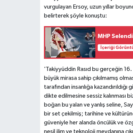
vurgulayan Ersoy, uzun yıllar boyun
belirterek şöyle konuştu:
MHP Selendi
İçeriği Görünt
'Takiyyüddin Rasıd bu gerçeğin 16. 
büyük mirasa sahip çıkılmamış olması
tarafından insanlığa kazandırıldığı g
dikte edilmesine sessiz kalınması bi
boğan bu yalan ve yanlış seline, Say
bir set çekilmiş; tarihine ve kültür
güveniyle her alanda öncülük ve öz
nesil ilim ve teknoloji meydanına çık