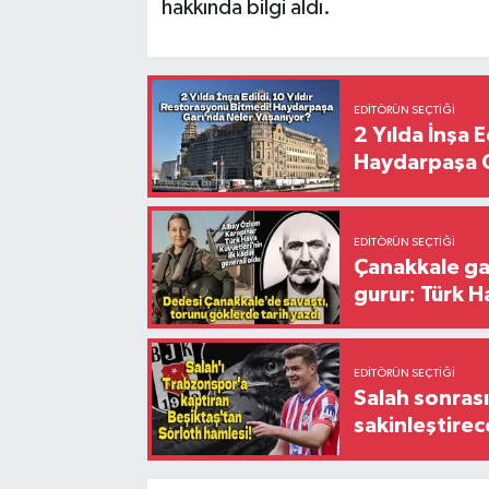
hakkında bilgi aldı.
EDITÖRÜN SEÇTIĞI
2 Yılda İnşa 
Haydarpaşa G
EDITÖRÜN SEÇTIĞI
Çanakkale ga
gurur: Türk H
EDITÖRÜN SEÇTIĞI
Salah sonrası
sakinleştirec