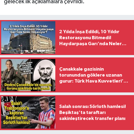
gelecek ilk açıklamalara çevrildi.
2 Yılda İnşa Edildi, 10 Yıldır
Restorasyonu Bitmedi!
Haydarpaşa Garı'nda Neler
Yaşanıyor?
Çanakkale gazisinin
torunundan göklere uzanan
gurur: Türk Hava Kuvvetleri’nin
ilk kadın generali oldu
Salah sonrası Sörloth hamlesi!
Beşiktaş'ta taraftarı
sakinleştirecek transfer planı