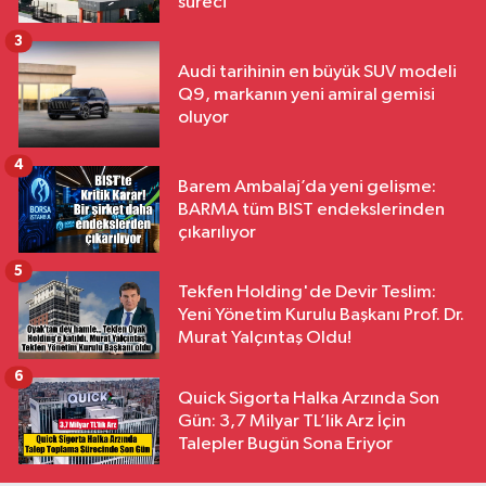
süreci
3
Audi tarihinin en büyük SUV modeli
Q9, markanın yeni amiral gemisi
oluyor
4
Barem Ambalaj’da yeni gelişme:
BARMA tüm BIST endekslerinden
çıkarılıyor
5
Tekfen Holding'de Devir Teslim:
Yeni Yönetim Kurulu Başkanı Prof. Dr.
Murat Yalçıntaş Oldu!
6
Quick Sigorta Halka Arzında Son
Gün: 3,7 Milyar TL’lik Arz İçin
Talepler Bugün Sona Eriyor