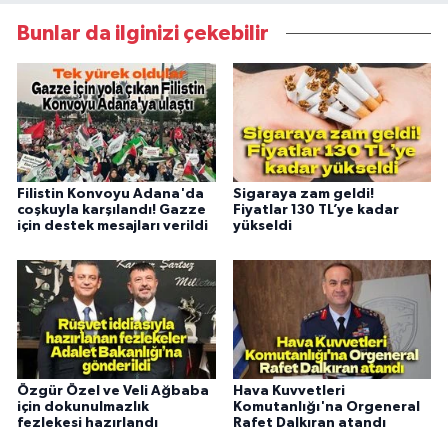
Bunlar da ilginizi çekebilir
Filistin Konvoyu Adana'da
Sigaraya zam geldi!
coşkuyla karşılandı! Gazze
Fiyatlar 130 TL’ye kadar
için destek mesajları verildi
yükseldi
Özgür Özel ve Veli Ağbaba
Hava Kuvvetleri
için dokunulmazlık
Komutanlığı'na Orgeneral
fezlekesi hazırlandı
Rafet Dalkıran atandı