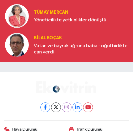
Türkiye’nin yükselen gücü
TÜMAY MERCAN
Yöneticilikte yetkinlikler dönüştü
BILAL KOÇAK
Vatan ve bayrak uğruna baba - oğul birlikte
can verdi
Hava Durumu
Trafik Durumu