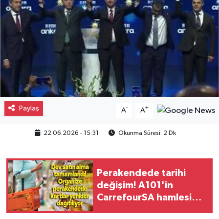
Gayrimenkul
Spor
Eğitim
Paylaş
-
+
A
A
22.06.2026 - 15:31
Okunma Süresi: 2 Dk
Perakendede tarihi
değişim! A101'in
CarrefourSA hamlesi
sektörde dengeleri