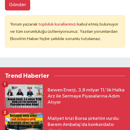
Gönder
Yorum yazarak
topluluk kurallarımızı
kabul etmiş bulunuyor
ve tüm sorumluluğu üstleniyorsunuz. Yazılan yorumlardan
Ekovitrin Haber hiçbir şekilde sorumlu tutulamaz.
Trend Haberler
1
Bewen Enerji, 3,8 milyar TL'lik Halka
Arz ile Sermaye Piyasalarına Adım
Atıyor
2
Maliyet krizi Borsa şirketini vurdu:
Barem Ambalaj’da konkordato