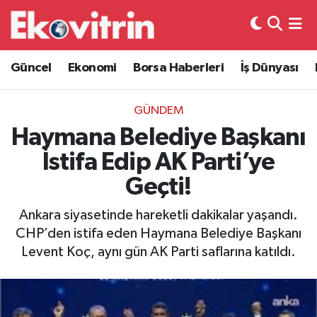
Güncel
Hava Durumu
Güncel
Ekonomi
Borsa Haberleri
İş Dünyası
Ekonomi
Trafik Durumu
GÜNDEM
Borsa Haberleri
Süper Lig Puan Durumu ve Fikstür
Haymana Belediye Başkanı
İstifa Edip AK Parti’ye
İş Dünyası
Tüm Manşetler
Geçti!
Lojistik
Son Dakika Haberleri
Ankara siyasetinde hareketli dakikalar yaşandı.
CHP’den istifa eden Haymana Belediye Başkanı
Otovitrin
Haber Arşivi
Levent Koç, aynı gün AK Parti saflarına katıldı.
Asayiş
Magazin