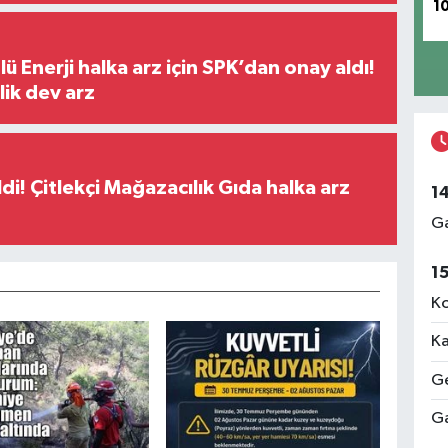
1
ü Enerji halka arz için SPK’dan onay aldı!
lik dev arz
di! Çitlekçi Mağazacılık Gıda halka arz
1
Ga
1
Ko
Ka
Ge
Ga