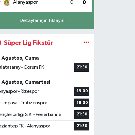
0
Alanyaspor
0
0
Detaylar için tıklayın
Süper Lig Fikstür
4 Ağustos, Cuma
latasaray - Çorum FK
21:30
5 Ağustos, Cumartesi
nyaspor - Rizespor
19:00
sımpaşa - Trabzonspor
19:00
nçlerbirliği S.K. - Fenerbahçe
21:30
ziantep FK - Alanyaspor
21:30