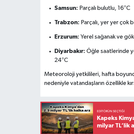
Samsun:
Parçalı bulutlu, 16°C
Trabzon:
Parçalı, yer yer çok b
Erzurum:
Yerel sağanak ve gök 
Diyarbakır:
Öğle saatlerinde ye
24°C
Meteoroloji yetkilileri, hafta boyunc
nedeniyle vatandaşların özellikle kır
EDITÖRÜN SEÇTIĞI
Kapeks Kimya 
milyar TL’lik 