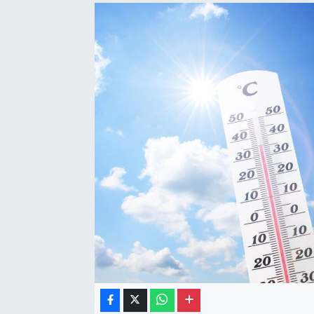
Gayrimenkul
Spor
Eğitim