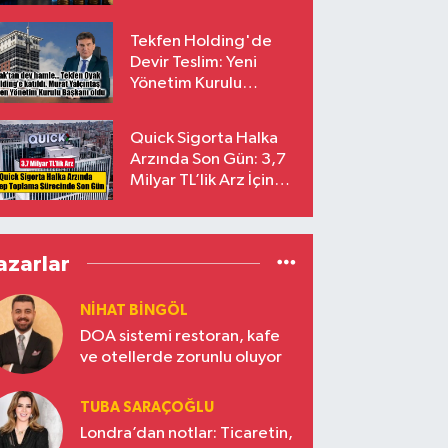
endekslerinden
çıkarılıyor
Tekfen Holding'de
Devir Teslim: Yeni
Yönetim Kurulu
Başkanı Prof. Dr. Murat
Yalçıntaş Oldu!
Quick Sigorta Halka
Arzında Son Gün: 3,7
Milyar TL’lik Arz İçin
Talepler Bugün Sona
Eriyor
azarlar
NIHAT BINGÖL
DOA sistemi restoran, kafe
ve otellerde zorunlu oluyor
TUBA SARAÇOĞLU
Londra’dan notlar: Ticaretin,