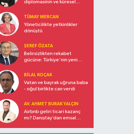
diplomasinin ve küresel
vizyonun başkentinde
Türkiye’nin yükselen gücü
TÜMAY MERCAN
Yöneticilikte yetkinlikler
dönüştü
ŞEREF ÖZATA
Belirsizlikten rekabet
gücüne: Türkiye'nin yeni
ekonomi vizyonu
BILAL KOÇAK
Vatan ve bayrak uğruna baba
- oğul birlikte can verdi
AV. AHMET BURAK YALÇIN
Airbnb geliri ticari kazanç
mı? Danıştay’dan emsal
karar!