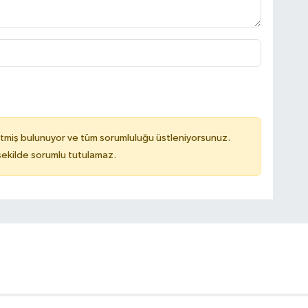
tmiş bulunuyor ve tüm sorumluluğu üstleniyorsunuz.
 şekilde sorumlu tutulamaz.