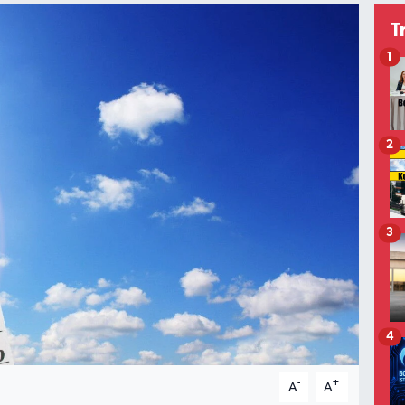
T
1
2
3
4
-
+
A
A