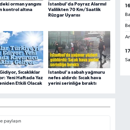
deki orman yangını
İstanbul'da Poyraz Alarmı!
1
kontrol altına
Valilikten 70 Km/Saatlik
Ba
Rüzgar Uyarısı
Be
Am
1
Sa
Gidiyor, Sıcaklıklar
İstanbul'a sabah yağmuru
or: Yeni Haftada Yaz
nefes aldırdı: Sıcak hava
eniden Etkili Olacak
yerini serinliğe bıraktı