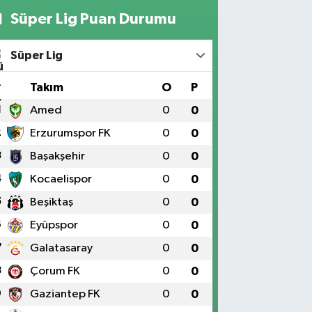
Süper Lig Puan Durumu
Süper Lig
#
Takım
O
P
1
Amed
0
0
2
Erzurumspor FK
0
0
3
Başakşehir
0
0
4
Kocaelispor
0
0
5
Beşiktaş
0
0
6
Eyüpspor
0
0
7
Galatasaray
0
0
8
Çorum FK
0
0
9
Gaziantep FK
0
0