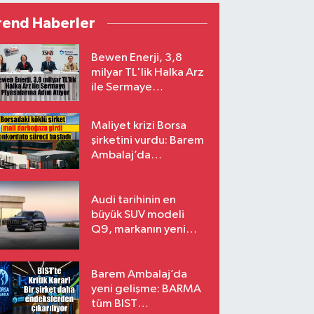
rend Haberler
Bewen Enerji, 3,8
milyar TL'lik Halka Arz
ile Sermaye
Piyasalarına Adım
Atıyor
Maliyet krizi Borsa
şirketini vurdu: Barem
Ambalaj’da
konkordato süreci
Audi tarihinin en
büyük SUV modeli
Q9, markanın yeni
amiral gemisi oluyor
Barem Ambalaj’da
yeni gelişme: BARMA
tüm BIST