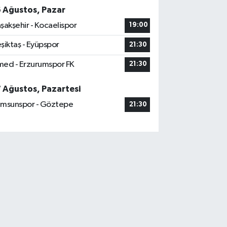
6 Ağustos, Pazar
şakşehir - Kocaelispor
19:00
şiktaş - Eyüpspor
21:30
ed - Erzurumspor FK
21:30
7 Ağustos, Pazartesi
msunspor - Göztepe
21:30