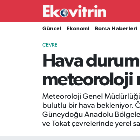
Güncel
Hava Durumu
Güncel
Ekonomi
Borsa Haberleri
Ekonomi
Trafik Durumu
ÇEVRE
Hava durumu
Borsa Haberleri
Süper Lig Puan Durumu ve Fikstür
İş Dünyası
Tüm Manşetler
meteoroloji 
Lojistik
Son Dakika Haberleri
Meteoroloji Genel Müdürlüğü'
Otovitrin
Haber Arşivi
bulutlu bir hava bekleniyor. 
Güneydoğu Anadolu Bölgeleri 
Asayiş
ve Tokat çevrelerinde yerel s
Magazin