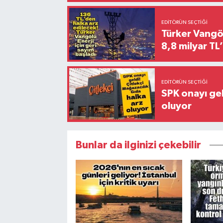
EDITÖRÜN SEÇTIĞI
Türker Vangöl
8,8 milyar TL’
EDITÖRÜN SEÇTIĞI
SPK onayı gel
oluyor
Bunlar da ilginizi çekebilir