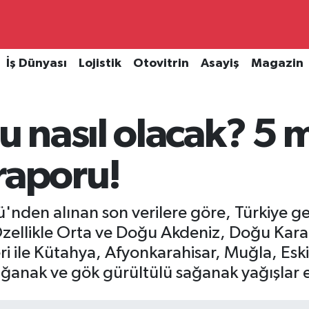
İş Dünyası
Lojistik
Otovitrin
Asayiş
Magazin
 nasıl olacak? 5 
raporu!
nden alınan son verilere göre, Türkiye ge
Özellikle Orta ve Doğu Akdeniz, Doğu Karad
ile Kütahya, Afyonkarahisar, Muğla, Eskiş
ağanak ve gök gürültülü sağanak yağışlar et