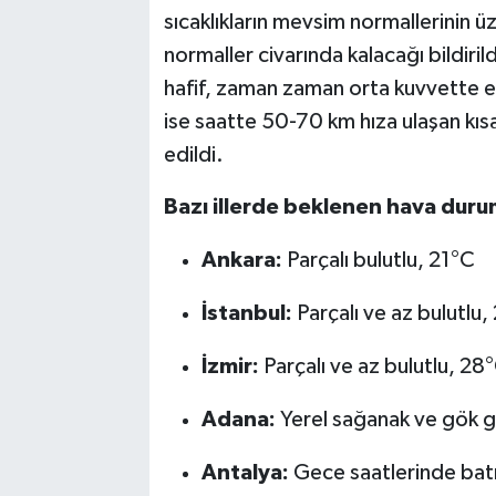
sıcaklıkların mevsim normallerinin 
normaller civarında kalacağı bildiri
hafif, zaman zaman orta kuvvette
ise saatte 50-70 km hıza ulaşan kısa s
edildi.
Bazı illerde beklenen hava durum
Ankara:
Parçalı bulutlu, 21°C
İstanbul:
Parçalı ve az bulutlu
İzmir:
Parçalı ve az bulutlu, 28
Adana:
Yerel sağanak ve gök gü
Antalya:
Gece saatlerinde batı 