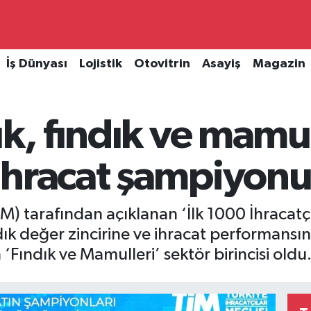
İş Dünyası
Lojistik
Otovitrin
Asayiş
Magazin
ık, fındık ve mamul
ihracat şampiyonu
TİM) tarafından açıklanan ‘İlk 1000 İhracat
ndık değer zincirine ve ihracat performansı
‘Fındık ve Mamulleri’ sektör birincisi oldu