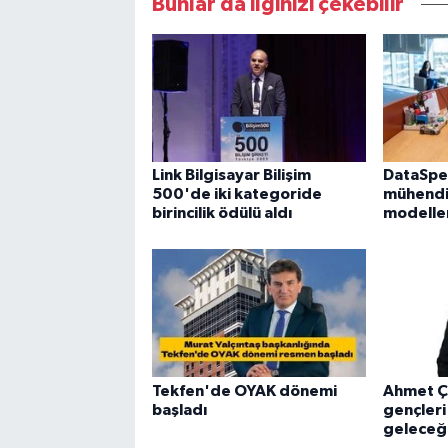
Bunlar da ilginizi çekebilir
Link Bilgisayar Bilişim
DataSpe
500'de iki kategoride
mühendis
birincilik ödülü aldı
modelleri
Tekfen'de OYAK dönemi
Ahmet Ça
başladı
gençleri
geleceğe