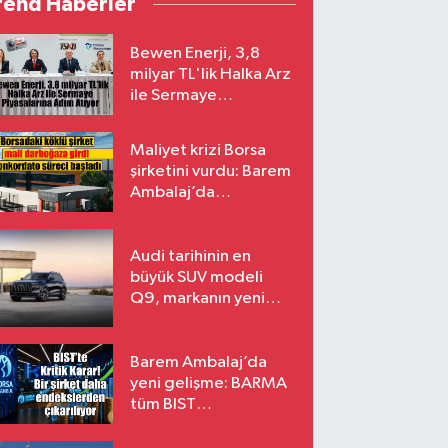
rend Haberler
Bewen Enerji, 3,8
milyar TL'lik Halka Arz
ile Sermaye
Piyasalarına Adım
Atıyor
Maliyet krizi Borsa
şirketini vurdu: Barem
Ambalaj’da
konkordato süreci
Audi tarihinin en
büyük SUV modeli
Q9, markanın yeni
amiral gemisi oluyor
Barem Ambalaj’da
yeni gelişme: BARMA
tüm BIST
endekslerinden
çıkarılıyor