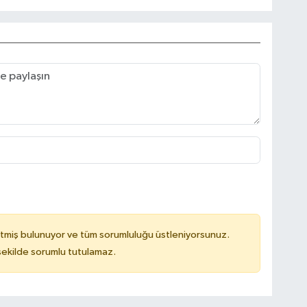
tmiş bulunuyor ve tüm sorumluluğu üstleniyorsunuz.
 şekilde sorumlu tutulamaz.