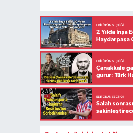
EDITÖRÜN SEÇTIĞI
2 Yılda İnşa 
Haydarpaşa G
EDITÖRÜN SEÇTIĞI
Çanakkale ga
gurur: Türk H
EDITÖRÜN SEÇTIĞI
Salah sonrası
sakinleştirec