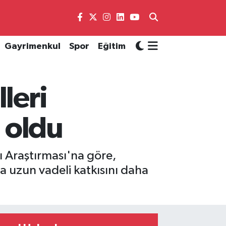
Gayrimenkul
Spor
Eğitim
leri
 oldu
çı Araştırması'na göre,
na uzun vadeli katkısını daha
.