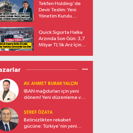
Tekfen Holding'de
Devir Teslim: Yeni
Yönetim Kurulu
Başkanı Prof. Dr. Murat
Yalçıntaş Oldu!
Quick Sigorta Halka
Arzında Son Gün: 3,7
Milyar TL’lik Arz İçin
Talepler Bugün Sona
Eriyor
azarlar
AV. AHMET BURAK YALÇIN
IBAN mağdurları için yeni
dönem! Yeni düzenleme ve
ceza indirim oranları
ŞEREF ÖZATA
Belirsizlikten rekabet
gücüne: Türkiye'nin yeni
ekonomi vizyonu