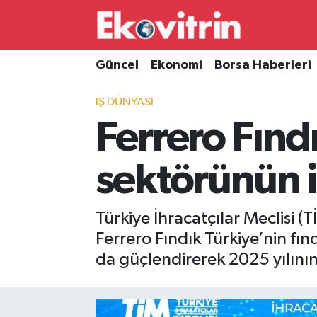
Güncel
Hava Durumu
Güncel
Ekonomi
Borsa Haberleri
Ekonomi
Trafik Durumu
İŞ DÜNYASI
Ferrero Fınd
Borsa Haberleri
Süper Lig Puan Durumu ve Fikstür
İş Dünyası
Tüm Manşetler
sektörünün 
Lojistik
Son Dakika Haberleri
Türkiye İhracatçılar Meclisi (
Otovitrin
Haber Arşivi
Ferrero Fındık Türkiye’nin fı
da güçlendirerek 2025 yılının 
Asayiş
Magazin