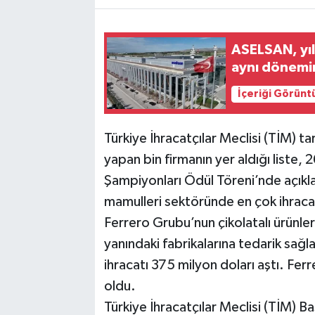
ASELSAN, yılı
aynı dönemi
İçeriği Görünt
Türkiye İhracatçılar Meclisi (TİM) ta
yapan bin firmanın yer aldığı liste,
Şampiyonları Ödül Töreni’nde açıklan
mamulleri sektöründe en çok ihraca
Ferrero Grubu’nun çikolatalı ürünler
yanındaki fabrikalarına tedarik sağl
ihracatı 375 milyon doları aştı. Fer
oldu.
Türkiye İhracatçılar Meclisi (TİM) B