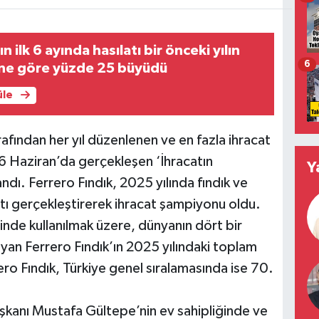
n ilk 6 ayında hasılatı bir önceki yılın
6
ne göre yüzde 25 büyüdü
üle
rafından her yıl düzenlenen ve en fazla ihracat
 26 Haziran’da gerçekleşen ‘İhracatın
Y
dı. Ferrero Fındık, 2025 yılında fındık ve
tı gerçekleştirerek ihracat şampiyonu oldu.
inde kullanılmak üzere, dünyanın dört bir
ayan Ferrero Fındık’ın 2025 yılındaki toplam
rero Fındık, Türkiye genel sıralamasında ise 70.
aşkanı Mustafa Gültepe’nin ev sahipliğinde ve