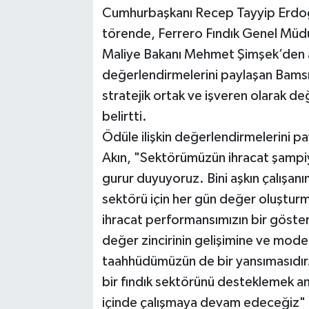
Cumhurbaşkanı Recep Tayyip Erdoğa
törende, Ferrero Fındık Genel Müdür
Maliye Bakanı Mehmet Şimşek’den ald
değerlendirmelerini paylaşan Bamsı A
stratejik ortak ve işveren olarak d
belirtti.
Ödüle ilişkin değerlendirmelerini 
Akın, "Sektörümüzün ihracat şampiy
gurur duyuyoruz. Bini aşkın çalışanım
sektörü için her gün değer oluşturm
ihracat performansımızın bir göster
değer zincirinin gelişimine ve mode
taahhüdümüzün de bir yansımasıdır. 
bir fındık sektörünü desteklemek amac
içinde çalışmaya devam edeceğiz" 