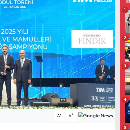
T
1
2
3
4
-
+
A
A
5