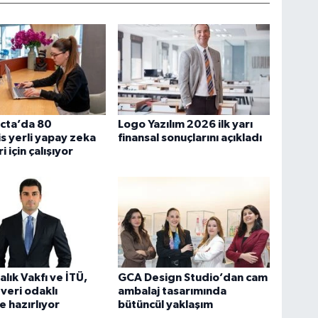
cta’da 80
Logo Yazılım 2026 ilk yarı
 yerli yapay zeka
finansal sonuçlarını açıkladı
 için çalışıyor
lık Vakfı ve İTÜ,
GCA Design Studio’dan cam
 veri odaklı
ambalaj tasarımında
 hazırlıyor
bütüncül yaklaşım