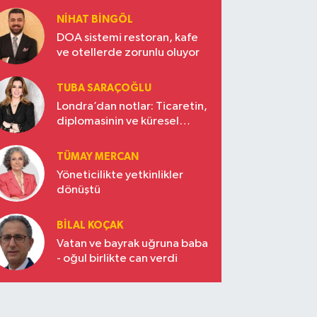
NIHAT BINGÖL
DOA sistemi restoran, kafe
ve otellerde zorunlu oluyor
TUBA SARAÇOĞLU
Londra’dan notlar: Ticaretin,
diplomasinin ve küresel
vizyonun başkentinde
Türkiye’nin yükselen gücü
TÜMAY MERCAN
Yöneticilikte yetkinlikler
dönüştü
BILAL KOÇAK
Vatan ve bayrak uğruna baba
- oğul birlikte can verdi