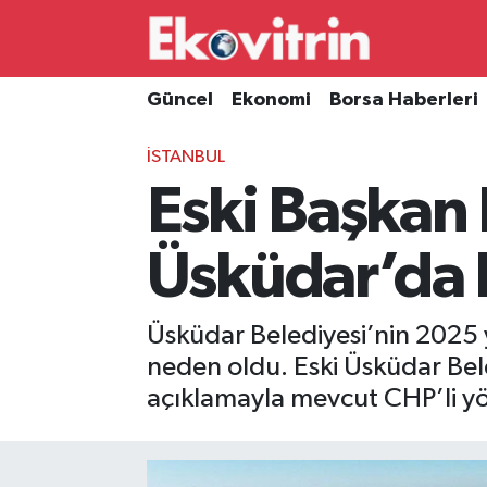
Güncel
Hava Durumu
Güncel
Ekonomi
Borsa Haberleri
Ekonomi
Trafik Durumu
İSTANBUL
Eski Başkan
Borsa Haberleri
Süper Lig Puan Durumu ve Fikstür
İş Dünyası
Tüm Manşetler
Üsküdar’da 
Lojistik
Son Dakika Haberleri
Üsküdar Belediyesi’nin 2025 yı
Otovitrin
Haber Arşivi
neden oldu. Eski Üsküdar Bel
açıklamayla mevcut CHP’li yön
Asayiş
Magazin