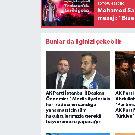
EDITÖRÜN SEÇTIĞI
Mohamed Sala
mesajı: "Biz
Bunlar da ilginizi çekebilir
AK Parti İstanbul İl Başkanı
AK Parti 
Özdemir : ' Meclis üyelerinin
Abdulla
hür iradesinin sandığa
'Partimi
yansıması için tüm
AK Parti'
hukukçularımızla gerekli
Türkiye'
başvurumuzu yapacağız'