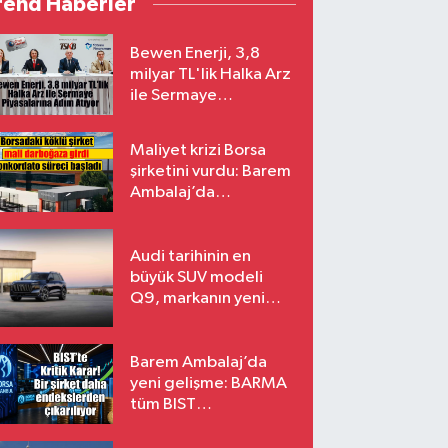
rend Haberler
Bewen Enerji, 3,8
milyar TL'lik Halka Arz
ile Sermaye
Piyasalarına Adım
Atıyor
Maliyet krizi Borsa
şirketini vurdu: Barem
Ambalaj’da
konkordato süreci
Audi tarihinin en
büyük SUV modeli
Q9, markanın yeni
amiral gemisi oluyor
Barem Ambalaj’da
yeni gelişme: BARMA
tüm BIST
endekslerinden
çıkarılıyor