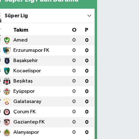
Süper Lig
#
Takım
O
P
1
Amed
0
0
2
Erzurumspor FK
0
0
3
Başakşehir
0
0
4
Kocaelispor
0
0
5
Beşiktaş
0
0
6
Eyüpspor
0
0
7
Galatasaray
0
0
8
Çorum FK
0
0
9
Gaziantep FK
0
0
0
Alanyaspor
0
0