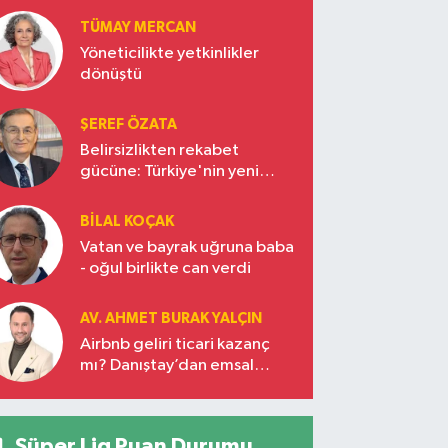
Türkiye’nin yükselen gücü
TÜMAY MERCAN
Yöneticilikte yetkinlikler
dönüştü
ŞEREF ÖZATA
Belirsizlikten rekabet
gücüne: Türkiye'nin yeni
ekonomi vizyonu
BILAL KOÇAK
Vatan ve bayrak uğruna baba
- oğul birlikte can verdi
AV. AHMET BURAK YALÇIN
Airbnb geliri ticari kazanç
mı? Danıştay’dan emsal
karar!
Süper Lig Puan Durumu