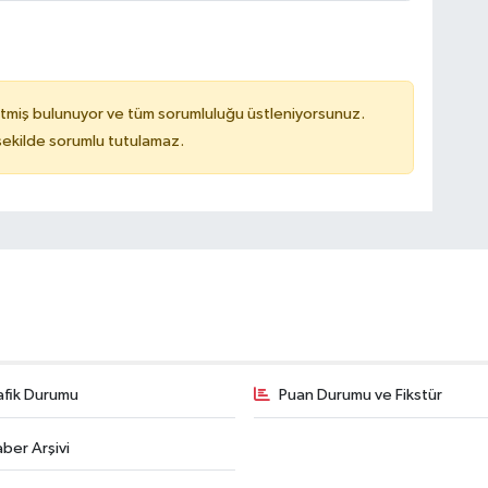
tmiş bulunuyor ve tüm sorumluluğu üstleniyorsunuz.
 şekilde sorumlu tutulamaz.
afik Durumu
Puan Durumu ve Fikstür
ber Arşivi