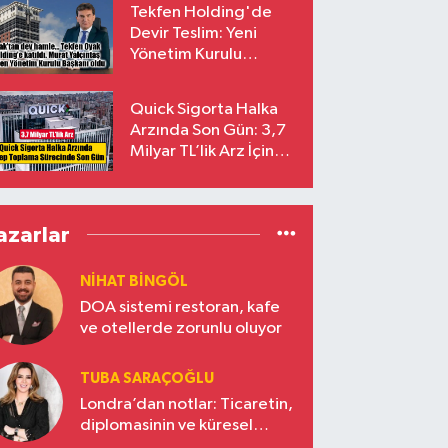
Tekfen Holding'de
Devir Teslim: Yeni
Yönetim Kurulu
Başkanı Prof. Dr. Murat
Yalçıntaş Oldu!
Quick Sigorta Halka
Arzında Son Gün: 3,7
Milyar TL’lik Arz İçin
Talepler Bugün Sona
Eriyor
azarlar
NIHAT BINGÖL
DOA sistemi restoran, kafe
ve otellerde zorunlu oluyor
TUBA SARAÇOĞLU
Londra’dan notlar: Ticaretin,
diplomasinin ve küresel
vizyonun başkentinde