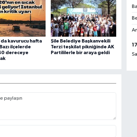
Ba
Be
Am
'da kavurucu hafta
Şile Belediye Başkanvekili
1
Bazı ilçelerde
Terzi teşkilat pikniğinde AK
 40 dereceye
Partililerle bir araya geldi
Sa
cak