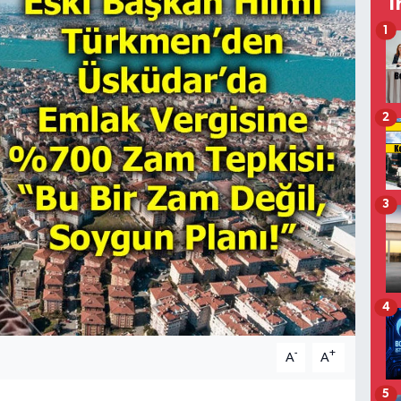
T
1
2
3
4
-
+
A
A
5