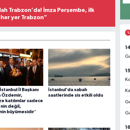
h Trabzon'da! İmza Perşembe, ilk
e her yer Trabzon"
1
Ga
1
Ko
İstanbul İl Başkanı
İstanbul’da sabah
Ka
h Özdemir,
saatlerinde sis etkili oldu
ze katılımlar sadece
Ge
nin değil,
nin büyümesidir'
Ga
1