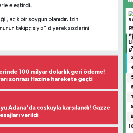
rle eleştirdi.
l, açık bir soygun planıdır. İzin
nun takipçisiyiz” diyerek sözlerini
erinde 100 milyar dolarlık geri ödeme!
rı sonrası Hazine harekete geçti
oyu Adana'da coşkuyla karşılandı! Gazze
sajları verildi
1