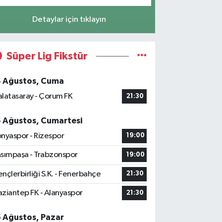
Detaylar için tıklayın
Süper Lig Fikstür
4 Ağustos, Cuma
latasaray - Çorum FK
21:30
5 Ağustos, Cumartesi
nyaspor - Rizespor
19:00
sımpaşa - Trabzonspor
19:00
nçlerbirliği S.K. - Fenerbahçe
21:30
ziantep FK - Alanyaspor
21:30
6 Ağustos, Pazar