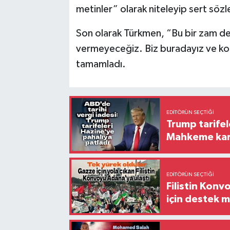
metinler” olarak niteleyip sert sözle
Son olarak Türkmen, “Bu bir zam deği
vermeyeceğiz. Biz buradayız ve konu
tamamladı.
EDITÖRÜN SEÇTIĞI
Trump tarifel
Mahkeme kara
EDITÖRÜN SEÇTIĞI
Filistin Konv
için destek me