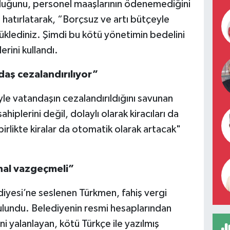
duğunu, personel maaşlarının ödenemediğini
i hatırlatarak, “Borçsuz ve artı bütçeyle
ürüklediniz. Şimdi bu kötü yönetimin bedelini
rini kullandı.
aş cezalandırılıyor”
le vatandaşın cezalandırıldığını savunan
iplerini değil, dolaylı olarak kiracıları da
birlikte kiralar da otomatik olarak artacak"
hal vazgeçmeli”
iyesi’ne seslenen Türkmen, fahiş vergi
bulundu. Belediyenin resmi hesaplarından
ni yalanlayan, kötü Türkçe ile yazılmış