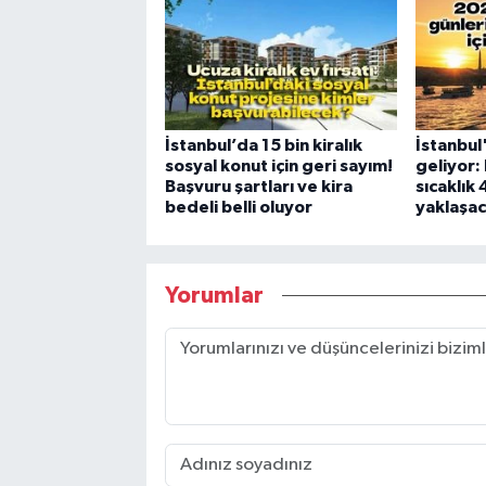
İstanbul’da 15 bin kiralık
İstanbul
sosyal konut için geri sayım!
geliyor: 
Başvuru şartları ve kira
sıcaklık
bedeli belli oluyor
yaklaşa
Yorumlar