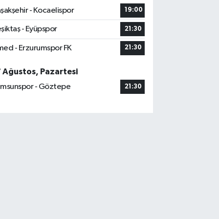
şakşehir - Kocaelispor
19:00
şiktaş - Eyüpspor
21:30
ed - Erzurumspor FK
21:30
7 Ağustos, Pazartesi
msunspor - Göztepe
21:30