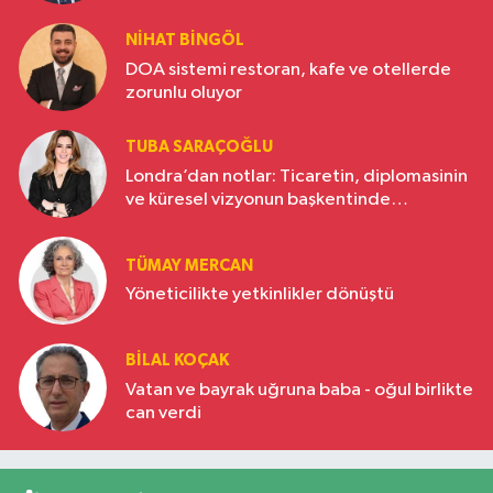
NIHAT BINGÖL
DOA sistemi restoran, kafe ve otellerde
zorunlu oluyor
TUBA SARAÇOĞLU
Londra’dan notlar: Ticaretin, diplomasinin
ve küresel vizyonun başkentinde
Türkiye’nin yükselen gücü
TÜMAY MERCAN
Yöneticilikte yetkinlikler dönüştü
BILAL KOÇAK
Vatan ve bayrak uğruna baba - oğul birlikte
can verdi