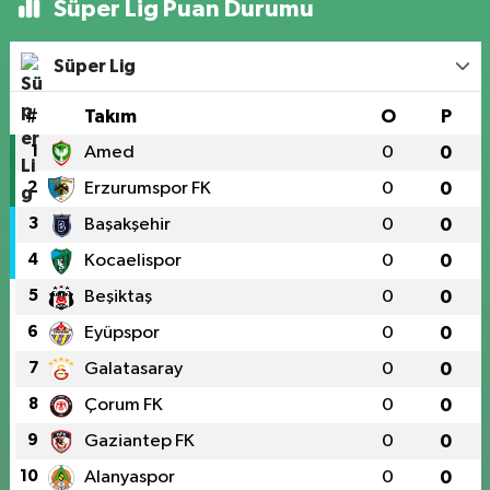
Süper Lig Puan Durumu
Süper Lig
#
Takım
O
P
1
Amed
0
0
2
Erzurumspor FK
0
0
3
Başakşehir
0
0
4
Kocaelispor
0
0
5
Beşiktaş
0
0
6
Eyüpspor
0
0
7
Galatasaray
0
0
8
Çorum FK
0
0
9
Gaziantep FK
0
0
10
Alanyaspor
0
0