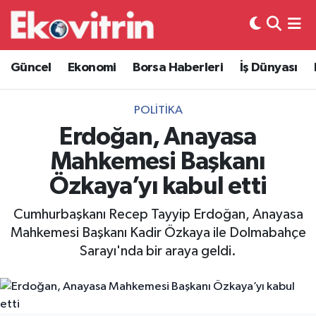
Güncel
Hava Durumu
Güncel
Ekonomi
Borsa Haberleri
İş Dünyası
Ekonomi
Trafik Durumu
POLITIKA
Borsa Haberleri
Süper Lig Puan Durumu ve Fikstür
Erdoğan, Anayasa
Mahkemesi Başkanı
İş Dünyası
Tüm Manşetler
Özkaya’yı kabul etti
Lojistik
Son Dakika Haberleri
Cumhurbaşkanı Recep Tayyip Erdoğan, Anayasa
Mahkemesi Başkanı Kadir Özkaya ile Dolmabahçe
Otovitrin
Haber Arşivi
Sarayı'nda bir araya geldi.
Asayiş
Magazin