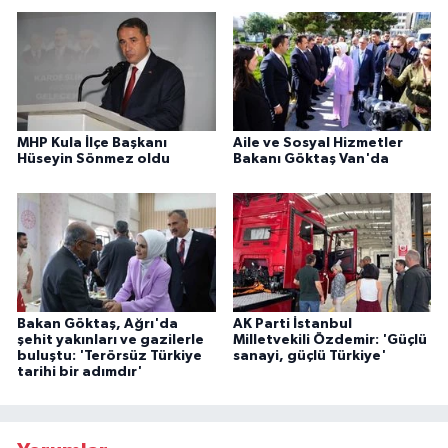
MHP Kula İlçe Başkanı
Aile ve Sosyal Hizmetler
Hüseyin Sönmez oldu
Bakanı Göktaş Van'da
Bakan Göktaş, Ağrı'da
AK Parti İstanbul
şehit yakınları ve gazilerle
Milletvekili Özdemir: 'Güçlü
buluştu: 'Terörsüz Türkiye
sanayi, güçlü Türkiye'
tarihi bir adımdır'