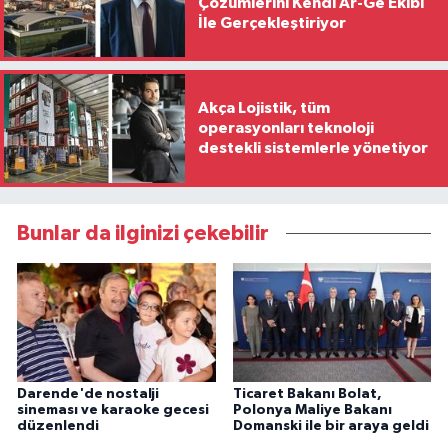
Çözümlerini Kendi Ar-Ge Ekibi
İle Gerçekleştiriyor
Akça Lojistik, tüm
operasyonları teknoloji
destekli sistemlerle yönetiyor
Bunlar da ilginizi çekebilir
Darende'de nostalji
Ticaret Bakanı Bolat,
sineması ve karaoke gecesi
Polonya Maliye Bakanı
düzenlendi
Domanski ile bir araya geldi