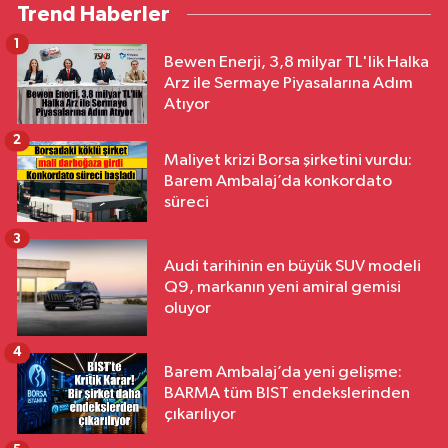
Trend Haberler
1
Bewen Enerji, 3,8 milyar TL'lik Halka
Arz ile Sermaye Piyasalarına Adım
Atıyor
2
Maliyet krizi Borsa şirketini vurdu:
Barem Ambalaj’da konkordato
süreci
3
Audi tarihinin en büyük SUV modeli
Q9, markanın yeni amiral gemisi
oluyor
4
Barem Ambalaj’da yeni gelişme:
BARMA tüm BIST endekslerinden
çıkarılıyor