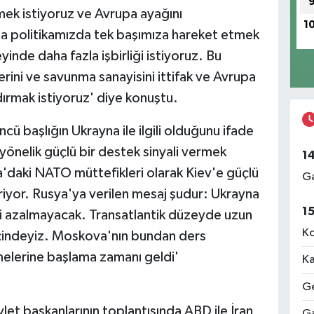
emek istiyoruz ve Avrupa ayağını
1
a politikamızda tek başımıza hareket etmek
inde daha fazla işbirliği istiyoruz. Bu
erini ve savunma sanayisini ittifak ve Avrupa
ırmak istiyoruz' diye konuştu.
cü başlığın Ukrayna ile ilgili olduğunu ifade
önelik güçlü bir destek sinyali vermek
1
'daki NATO müttefikleri olarak Kiev'e güçlü
Ga
riyor. Rusya'ya verilen mesaj şudur: Ukrayna
1
i azalmayacak. Transatlantik düzeyde uzun
Ko
çindeyiz. Moskova'nın bundan ders
elerine başlama zamanı geldi'
Ka
Ge
let başkanlarının toplantısında ABD ile İran
Ga