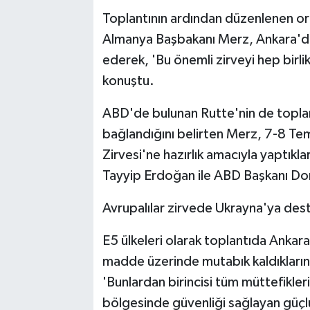
Toplantının ardından düzenlenen orta
Almanya Başbakanı Merz, Ankara'daki
ederek, 'Bu önemli zirveyi hep birli
konuştu.
ABD'de bulunan Rutte'nin de toplan
bağlandığını belirten Merz, 7-8 T
Zirvesi'ne hazırlık amacıyla yaptıkl
Tayyip Erdoğan ile ABD Başkanı Dona
Avrupalılar zirvede Ukrayna'ya dest
E5 ülkeleri olarak toplantıda Ankar
madde üzerinde mutabık kaldıkların
'Bunlardan birincisi tüm müttefikle
bölgesinde güvenliği sağlayan güçlü