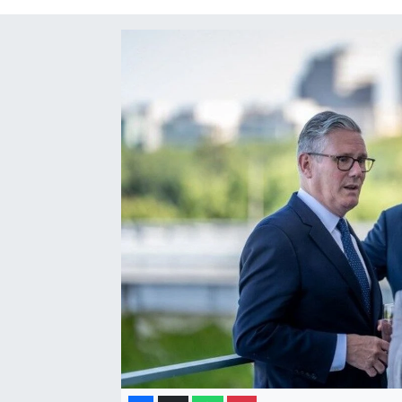
Gayrimenkul
Spor
Eğitim