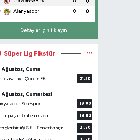
9
Gaziantep FK
0
0
0
Alanyaspor
0
0
Detaylar için tıklayın
Süper Lig Fikstür
4 Ağustos, Cuma
latasaray - Çorum FK
21:30
5 Ağustos, Cumartesi
nyaspor - Rizespor
19:00
sımpaşa - Trabzonspor
19:00
nçlerbirliği S.K. - Fenerbahçe
21:30
ziantep FK - Alanyaspor
21:30