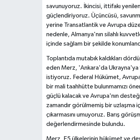
savunuyoruz. İkincisi, ittifakı yenil
güçlendiriyoruz. Üçüncüsü, savunm
yerine Transatlantik ve Avrupa düzey
nedenle, Almanya'nın silahlı kuvvetl
içinde sağlam bir şekilde konumland
Toplantıda mutabık kaldıkları dördün
eden Merz, 'Ankara'da Ukrayna'ya y
istiyoruz. Federal Hükümet, Avrupa
bir mali taahhütte bulunmamızı öne
güçlü kalacak ve Avrupa'nın desteğ
zamandır görülmemiş bir uzlaşma i
çıkarmasını umuyoruz. Barış görüşm
değerlendirmesinde bulundu.
Merz, E5 ülkelerinin hükümet ve dev