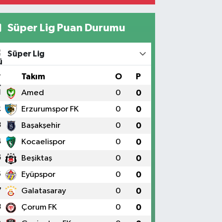
Süper Lig Puan Durumu
Süper Lig
#
Takım
O
P
1
Amed
0
0
2
Erzurumspor FK
0
0
3
Başakşehir
0
0
4
Kocaelispor
0
0
5
Beşiktaş
0
0
6
Eyüpspor
0
0
7
Galatasaray
0
0
8
Çorum FK
0
0