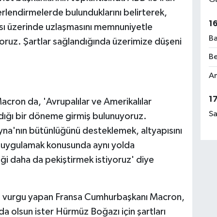
erlendirmelerde bulunduklarını belirterek,
1
ası üzerinde uzlaşmasını memnuniyetle
Ba
yoruz. Şartlar sağlandığında üzerimize düşeni
Be
Am
1
ron da, 'Avrupalılar ve Amerikalılar
Sa
adığı bir döneme girmiş bulunuyoruz.
ayna'nın bütünlüğünü desteklemek, altyapısını
 uygulamak konusunda aynı yolda
i daha da pekiştirmek istiyoruz' diye
re vurgu yapan Fransa Cumhurbaşkanı Macron,
a olsun ister Hürmüz Boğazı için şartları