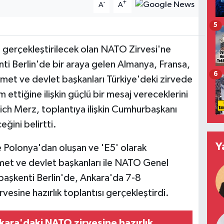
-
+
A
A
5
gerçekleştirilecek olan NATO Zirvesi'ne
nti Berlin'de bir araya gelen Almanya, Fransa,
6
kümet ve devlet başkanları Türkiye'deki zirvede
ettiğine ilişkin güçlü bir mesaj vereceklerini
ch Merz, toplantıya ilişkin Cumhurbaşkanı
ğini belirtti.
Y
ve Polonya'dan oluşan ve 'E5' olarak
ümet ve devlet başkanları ile NATO Genel
başkenti Berlin'de, Ankara'da 7-8
ine hazırlık toplantısı gerçekleştirdi.
kara'daki NATO zirvesine hazırlık