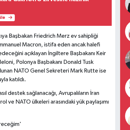
üle
ıya Başbakan Friedrich Merz ev sahipliği
manuel Macron, istifa eden ancak halefi
deceğini açıklayan İngiltere Başbakanı Keir
Meloni, Polonya Başbakanı Donald Tusk
ulunan NATO Genel Sekreteri Mark Rutte ise
la katıldı.
ıl destek sağlanacağı, Avrupalıların İran
l ve NATO ülkeleri arasındaki yük paylaşımı
receğim'