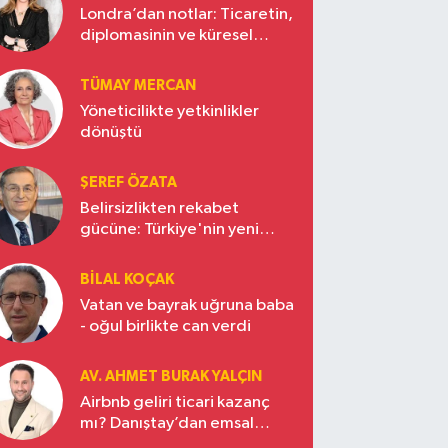
Londra’dan notlar: Ticaretin,
diplomasinin ve küresel
vizyonun başkentinde
Türkiye’nin yükselen gücü
TÜMAY MERCAN
Yöneticilikte yetkinlikler
dönüştü
ŞEREF ÖZATA
Belirsizlikten rekabet
gücüne: Türkiye'nin yeni
ekonomi vizyonu
BILAL KOÇAK
Vatan ve bayrak uğruna baba
- oğul birlikte can verdi
AV. AHMET BURAK YALÇIN
Airbnb geliri ticari kazanç
mı? Danıştay’dan emsal
karar!