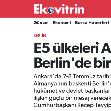
Güncel
Hava Durumu
Güncel
Ekonomi
Borsa Haberleri
Ekonomi
Trafik Durumu
BERLIN
E5 ülkeleri 
Borsa Haberleri
Süper Lig Puan Durumu ve Fikstür
İş Dünyası
Tüm Manşetler
Berlin'de bir
Lojistik
Son Dakika Haberleri
Ankara'da 7-8 Temmuz tarihle
Otovitrin
Haber Arşivi
Almanya'nın başkenti Berlin'd
hükümet ve devlet başkanları
Asayiş
ilişkin güçlü bir mesaj verece
Cumhurbaşkanı Recep Tayyip E
Magazin