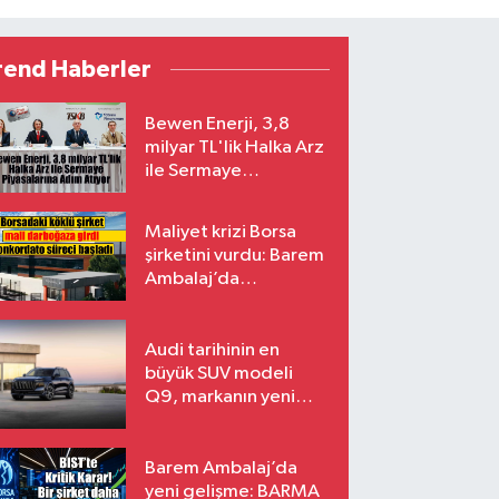
rend Haberler
Bewen Enerji, 3,8
milyar TL'lik Halka Arz
ile Sermaye
Piyasalarına Adım
Atıyor
Maliyet krizi Borsa
şirketini vurdu: Barem
Ambalaj’da
konkordato süreci
Audi tarihinin en
büyük SUV modeli
Q9, markanın yeni
amiral gemisi oluyor
Barem Ambalaj’da
yeni gelişme: BARMA