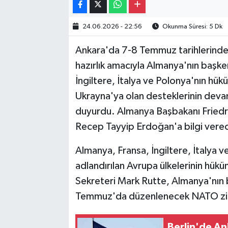
24.06.2026 - 22:56
Okunma Süresi: 5 Dk
Ankara'da 7-8 Temmuz tarihlerinde 
hazırlık amacıyla Almanya'nın başke
İngiltere, İtalya ve Polonya'nın hü
Ukrayna'ya olan desteklerinin devam 
duyurdu. Almanya Başbakanı Friedri
Recep Tayyip Erdoğan'a bilgi verece
Almanya, Fransa, İngiltere, İtalya 
adlandırılan Avrupa ülkelerinin hük
Sekreteri Mark Rutte, Almanya'nın 
Temmuz'da düzenlenecek NATO zirves
Berlin'de An