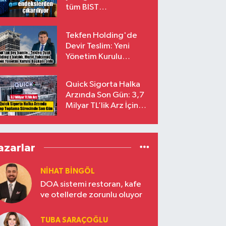
tüm BIST
endekslerinden
çıkarılıyor
Tekfen Holding'de
Devir Teslim: Yeni
Yönetim Kurulu
Başkanı Prof. Dr. Murat
Yalçıntaş Oldu!
Quick Sigorta Halka
Arzında Son Gün: 3,7
Milyar TL’lik Arz İçin
Talepler Bugün Sona
Eriyor
azarlar
NIHAT BINGÖL
DOA sistemi restoran, kafe
ve otellerde zorunlu oluyor
TUBA SARAÇOĞLU