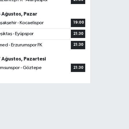
6 Ağustos, Pazar
şakşehir - Kocaelispor
19:00
şiktaş - Eyüpspor
21:30
ed - Erzurumspor FK
21:30
7 Ağustos, Pazartesi
msunspor - Göztepe
21:30