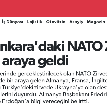
İş Dünyası
Lojistik
Otovitrin
Asayiş
Magazin
Ankara'daki NATO Z
 araya geldi
rinde gerçekleştirilecek olan NATO Zirvesi
e bir araya gelen Almanya, Fransa, İngilte
 Türkiye'deki zirvede Ukrayna'ya olan des
klerini duyurdu. Almanya Başbakanı Friedric
rdoğan'a bilgi vereceğini belirtti.