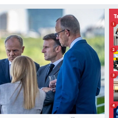
T
1
2
3
4