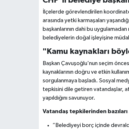
CHP’li belediye başkanl
İlçelerde görevlendirilen koordinatö
arasında yetki karmaşaları yaşandığı 
başkanlarının dahi bu uygulamadan 
belediyelerin doğal işleyişine müda
"Kamu kaynakları böyl
Başkan Çavuşoğlu'nun seçim öncesin
kaynaklarının doğru ve etkin kullanı
sorgulanmaya başladı. Sosyal medy
tepkisini dile getiren vatandaşlar, 
yapıldığını savunuyor.
Vatandaş tepkilerinden bazıları 
“Belediyeyi borç içinde devraldı