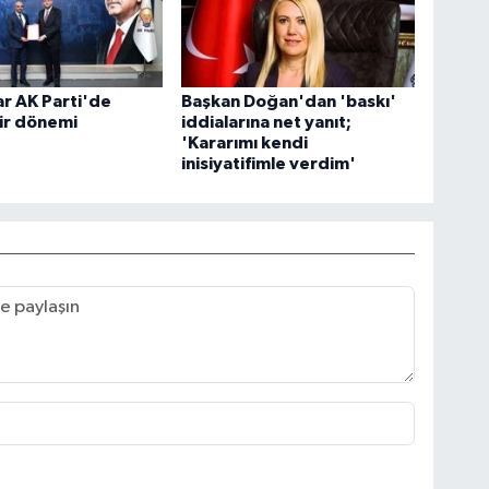
ar AK Parti'de
Başkan Doğan'dan 'baskı'
r dönemi
iddialarına net yanıt;
'Kararımı kendi
inisiyatifimle verdim'