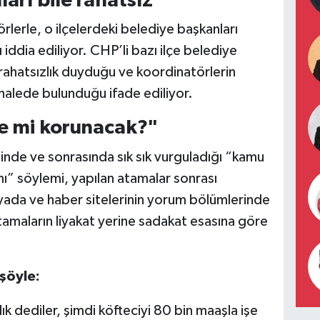
arı bile rahatsız
rlerle, o ilçelerdeki belediye başkanları
iddia ediliyor. CHP’li bazı ilçe belediye
rahatsızlık duyduğu ve koordinatörlerin
halede bulunduğu ifade ediliyor.
e mi korunacak?"
de ve sonrasında sık sık vurguladığı “kamu
mı” söylemi, yapılan atamalar sonrası
ada ve haber sitelerinin yorum bölümlerinde
atamaların liyakat yerine sadakat esasına göre
şöyle:
k dediler, şimdi köfteciyi 80 bin maaşla işe