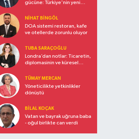
gücüne: Türkiye'nin yeni
ekonomi vizyonu
NIHAT BINGÖL
DOA sistemi restoran, kafe
ve otellerde zorunlu oluyor
TUBA SARAÇOĞLU
Londra’dan notlar: Ticaretin,
diplomasinin ve küresel
vizyonun başkentinde
Türkiye’nin yükselen gücü
TÜMAY MERCAN
Yöneticilikte yetkinlikler
dönüştü
BILAL KOÇAK
Vatan ve bayrak uğruna baba
- oğul birlikte can verdi