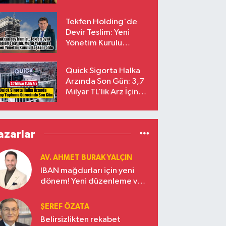
endekslerinden
çıkarılıyor
Tekfen Holding'de
Devir Teslim: Yeni
Yönetim Kurulu
Başkanı Prof. Dr. Murat
Yalçıntaş Oldu!
Quick Sigorta Halka
Arzında Son Gün: 3,7
Milyar TL’lik Arz İçin
Talepler Bugün Sona
Eriyor
azarlar
AV. AHMET BURAK YALÇIN
IBAN mağdurları için yeni
dönem! Yeni düzenleme ve
ceza indirim oranları
ŞEREF ÖZATA
Belirsizlikten rekabet