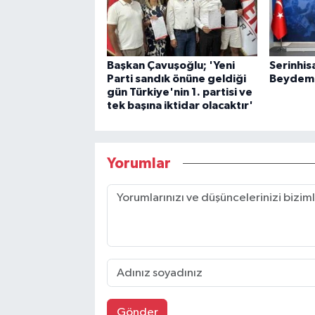
Başkan Çavuşoğlu; 'Yeni
Serinhis
Parti sandık önüne geldiği
Beydemi
gün Türkiye'nin 1. partisi ve
tek başına iktidar olacaktır'
Yorumlar
Gönder