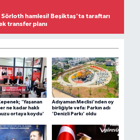
 Sörloth hamlesi! Beşiktaş'ta taraftarı
ek transfer planı
Kepenek; 'Yaşanan
Adıyaman Meclisi'nden oy
er ne kadar haklı
birliğiyle vefa: Parkın adı
uzu ortaya koydu'
'Denizli Parkı' oldu