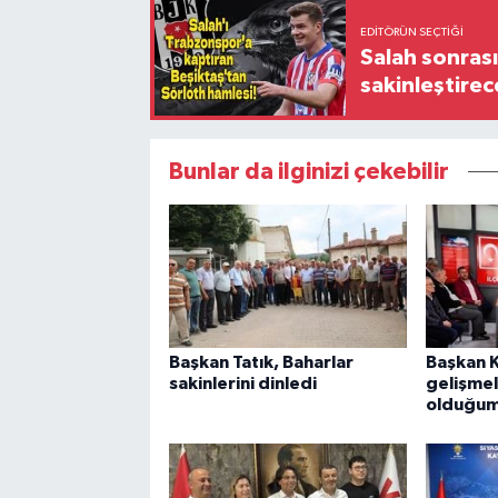
EDITÖRÜN SEÇTIĞI
Salah sonrası
sakinleştirec
Bunlar da ilginizi çekebilir
Başkan Tatık, Baharlar
Başkan 
sakinlerini dinledi
gelişmel
olduğum