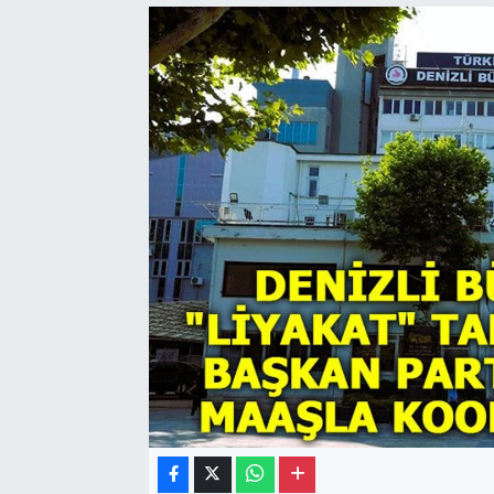
Gayrimenkul
Spor
Eğitim