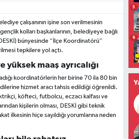
5
ediye çalışanının işine son verilmesinin
gençlik kolları başkanlarının, belediyeye bağlı
6
 (DESKİ) bünyesinde “İlçe Koordinatörü”
lmesi tepkilere yol açtı.
ve yüksek maaş ayrıcalığı
dığı koordinatörlerin her birine 70 ila 80 bin
Y
lerine hizmet aracı tahsis edildiği öğrenildi.
trikçi, köfteci, futbolcu, eczacı kalfası ve
ından kişilerin olması, DESKİ gibi teknik
kat ilkesinin hiçe sayıldığı yorumlarına neden