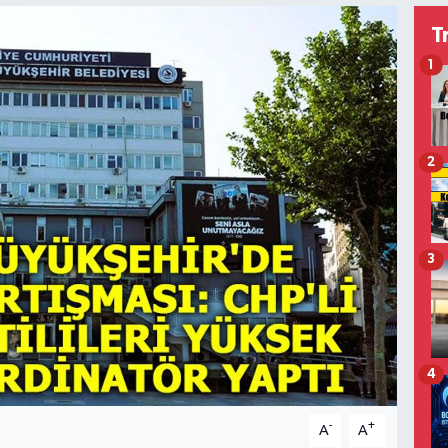
T
1
2
3
4
-
+
A
A