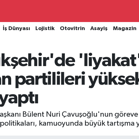
İş Dünyası
Lojistik
Otovitrin
Asayiş
Magazin
kşehir'de 'liyakat'
n partilileri yüks
yaptı
Başkanı Bülent Nuri Çavuşoğlu'nun göreve
litikaları, kamuoyunda büyük tartışma y