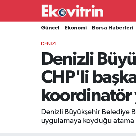
Güncel
Hava Durumu
Güncel
Ekonomi
Borsa Haberleri
Ekonomi
Trafik Durumu
DENİZLİ
Denizli Büyü
Borsa Haberleri
Süper Lig Puan Durumu ve Fikstür
İş Dünyası
Tüm Manşetler
CHP'li başka
Lojistik
Son Dakika Haberleri
koordinatör 
Otovitrin
Haber Arşivi
Denizli Büyükşehir Belediye 
Asayiş
uygulamaya koyduğu atama po
Magazin