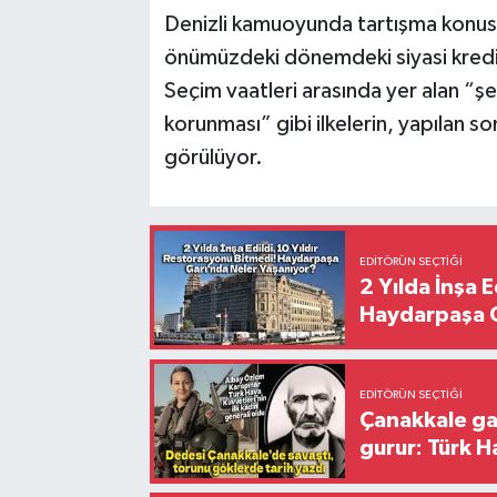
Denizli kamuoyunda tartışma konus
önümüzdeki dönemdeki siyasi kredis
Seçim vaatleri arasında yer alan “şe
korunması” gibi ilkelerin, yapılan 
görülüyor.
EDITÖRÜN SEÇTIĞI
2 Yılda İnşa 
Haydarpaşa G
EDITÖRÜN SEÇTIĞI
Çanakkale ga
gurur: Türk H