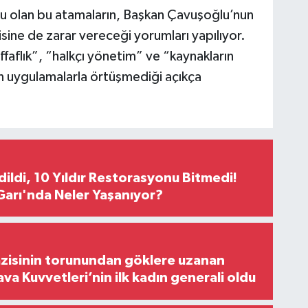
u olan bu atamaların, Başkan Çavuşoğlu’nun
ine de zarar vereceği yorumları yapılıyor.
ffaflık”, “halkçı yönetim” ve “kaynakların
son uygulamalarla örtüşmediği açıkça
Edildi, 10 Yıldır Restorasyonu Bitmedi!
arı'nda Neler Yaşanıyor?
zisinin torunundan göklere uzanan
ava Kuvvetleri’nin ilk kadın generali oldu