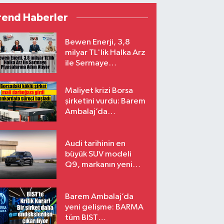
rend Haberler
Bewen Enerji, 3,8
milyar TL'lik Halka Arz
ile Sermaye
Piyasalarına Adım
Atıyor
Maliyet krizi Borsa
şirketini vurdu: Barem
Ambalaj’da
konkordato süreci
Audi tarihinin en
büyük SUV modeli
Q9, markanın yeni
amiral gemisi oluyor
Barem Ambalaj’da
yeni gelişme: BARMA
tüm BIST