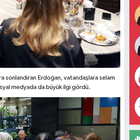
onra sonlandıran Erdoğan, vatandaşlara selam
osyal medyada da büyük ilgi gördü.