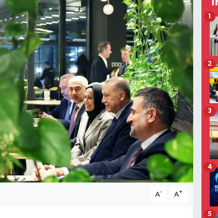
T
1
2
3
4
-
+
A
A
5