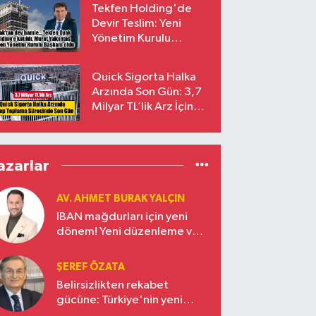
Tekfen Holding'de
Devir Teslim: Yeni
Yönetim Kurulu
Başkanı Prof. Dr. Murat
Yalçıntaş Oldu!
Quick Sigorta Halka
Arzında Son Gün: 3,7
Milyar TL’lik Arz İçin
Talepler Bugün Sona
Eriyor
azarlar
AV. AHMET BURAK YALÇIN
IBAN mağdurları için yeni
dönem! Yeni düzenleme ve
ceza indirim oranları
ŞEREF ÖZATA
Belirsizlikten rekabet
gücüne: Türkiye'nin yeni
ekonomi vizyonu