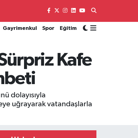
Gayrimenkul
Spor
Eğitim
ürpriz Kafe
hbeti
ü dolayısıyla
feye uğrayarak vatandaşlarla