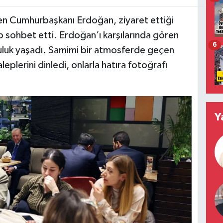
ren Cumhurbaşkanı Erdoğan, ziyaret ettiği
p sohbet etti. Erdoğan’ı karşılarında gören
6
luluk yaşadı. Samimi bir atmosferde geçen
plerini dinledi, onlarla hatıra fotoğrafı
Y