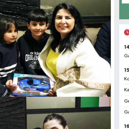
1
Ga
1
Ko
Ka
Ge
Ga
1