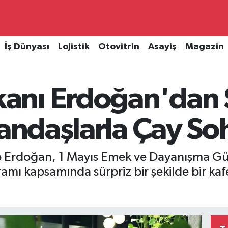
İş Dünyası
Lojistik
Otovitrin
Asayiş
Magazin
nı Erdoğan'dan S
tandaşlarla Çay So
 Erdoğan, 1 Mayıs Emek ve Dayanışma Gün
ramı kapsamında sürpriz bir şekilde bir ka