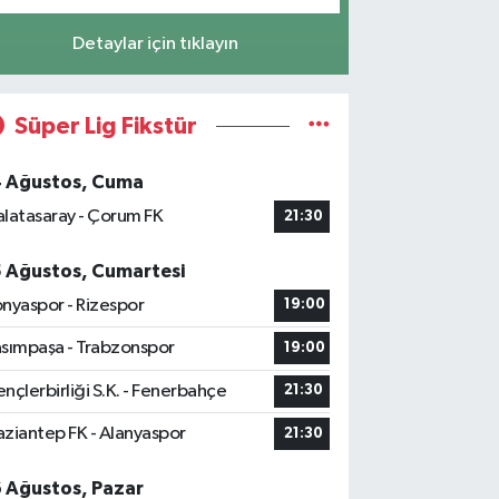
Detaylar için tıklayın
Süper Lig Fikstür
4 Ağustos, Cuma
latasaray - Çorum FK
21:30
5 Ağustos, Cumartesi
nyaspor - Rizespor
19:00
sımpaşa - Trabzonspor
19:00
nçlerbirliği S.K. - Fenerbahçe
21:30
ziantep FK - Alanyaspor
21:30
6 Ağustos, Pazar