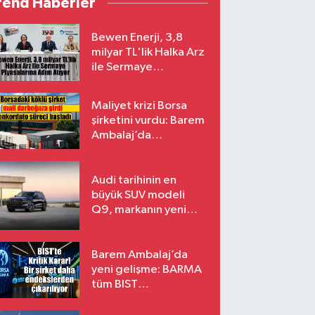
rend Haberler
Bewen Enerji, 3,8
milyar TL'lik Halka Arz
ile Sermaye
Piyasalarına Adım
Atıyor
Maliyet krizi Borsa
şirketini vurdu: Barem
Ambalaj’da
konkordato süreci
Audi tarihinin en
büyük SUV modeli
Q9, markanın yeni
amiral gemisi oluyor
Barem Ambalaj’da
yeni gelişme: BARMA
tüm BIST
endekslerinden
çıkarılıyor