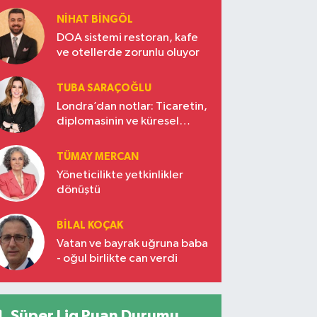
NIHAT BINGÖL
DOA sistemi restoran, kafe
ve otellerde zorunlu oluyor
TUBA SARAÇOĞLU
Londra’dan notlar: Ticaretin,
diplomasinin ve küresel
vizyonun başkentinde
Türkiye’nin yükselen gücü
TÜMAY MERCAN
Yöneticilikte yetkinlikler
dönüştü
BILAL KOÇAK
Vatan ve bayrak uğruna baba
- oğul birlikte can verdi
Süper Lig Puan Durumu