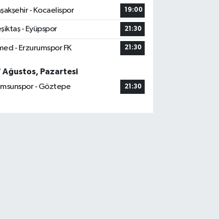
şakşehir - Kocaelispor
19:00
şiktaş - Eyüpspor
21:30
ed - Erzurumspor FK
21:30
7 Ağustos, Pazartesi
msunspor - Göztepe
21:30