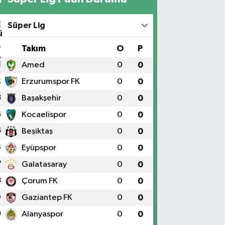
Süper Lig
#
Takım
O
P
1
Amed
0
0
2
Erzurumspor FK
0
0
3
Başakşehir
0
0
4
Kocaelispor
0
0
5
Beşiktaş
0
0
6
Eyüpspor
0
0
7
Galatasaray
0
0
8
Çorum FK
0
0
9
Gaziantep FK
0
0
0
Alanyaspor
0
0