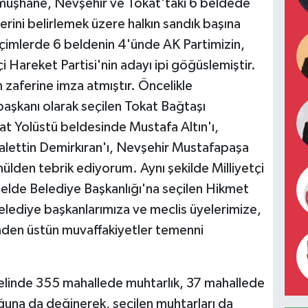
üşhane, Nevşehir ve Tokat'taki 6 beldede
erini belirlemek üzere halkın sandık başına
 seçimlerde 6 beldenin 4'ünde AK Partimizin,
çi Hareket Partisi'nin adayı ipi göğüslemiştir.
m zaferine imza atmıştır. Öncelikle
başkanı olarak seçilen Tokat Bağtaşı
t Yolüstü beldesinde Mustafa Altın'ı,
ettin Demirkıran'ı, Nevşehir Mustafapaşa
lden tebrik ediyorum. Aynı şekilde Milliyetçi
elde Belediye Başkanlığı'na seçilen Hikmet
Belediye başkanlarımıza ve meclis üyelerimize,
den üstün muvaffakiyetler temenni
elinde 355 mahallede muhtarlık, 37 mahallede
duğuna da değinerek, seçilen muhtarları da