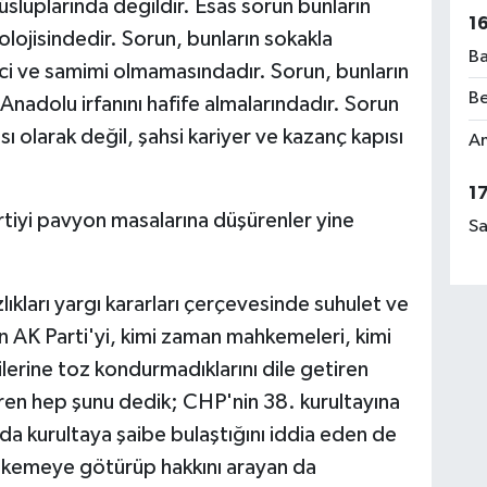
f üsluplarında değildir. Esas sorun bunların
1
olojisindedir. Sorun, bunların sokakla
Ba
ici ve samimi olmamasındadır. Sorun, bunların
Be
adolu irfanını hafife almalarındadır. Sorun
sı olarak değil, şahsi kariyer ve kazanç kapısı
Am
1
tiyi pavyon masalarına düşürenler yine
Sa
ıkları yargı kararları çerçevesinde suhulet ve
 AK Parti'yi, kimi zaman mahkemeleri, kimi
erine toz kondurmadıklarını dile getiren
ren hep şunu dedik; CHP'nin 38. kurultayına
 da kurultaya şaibe bulaştığını iddia eden de
mahkemeye götürüp hakkını arayan da