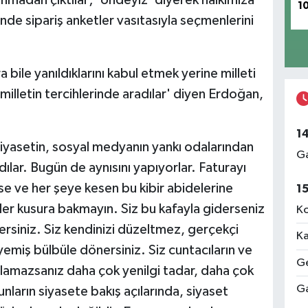
utanmadan çıktılar; 'öndeyiz' diyerek halkımıza
1
e sipariş anketler vasıtasıyla seçmenlerini
 bile yanıldıklarını kabul etmek yerine milleti
 milletin tercihlerinde aradılar' diyen Erdoğan,
1
iyasetin, sosyal medyanın yankı odalarından
Ga
dılar. Bugün de aynısını yapıyorlar. Faturayı
ese ve her şeye kesen bu kibir abidelerine
1
er kusura bakmayın. Siz bu kafayla giderseniz
Ko
ersiniz. Siz kendinizi düzeltmez, gerçekçi
Ka
miş bülbüle dönersiniz. Siz cuntacıların ve
Ge
lamazsanız daha çok yenilgi tadar, daha çok
Ga
ların siyasete bakış açılarında, siyaset