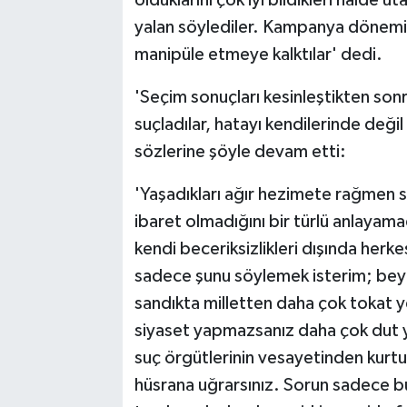
olduklarını çok iyi bildikleri halde 
yalan söylediler. Kampanya dönemind
manipüle etmeye kalktılar' dedi.
'Seçim sonuçları kesinleştikten sonra
suçladılar, hatayı kendilerinde değil
sözlerine şöyle devam etti:
'Yaşadıkları ağır hezimete rağmen s
ibaret olmadığını bir türlü anlayama
kendi beceriksizlikleri dışında herk
sadece şunu söylemek isterim; beyl
sandıkta milletten daha çok tokat y
siyaset yapmazsanız daha çok dut ye
suç örgütlerinin vesayetinden kurtu
hüsrana uğrarsınız. Sorun sadece bun