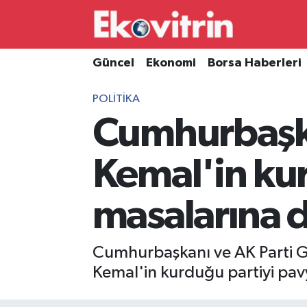
Güncel
Hava Durumu
Güncel
Ekonomi
Borsa Haberleri
Ekonomi
Trafik Durumu
POLITIKA
Cumhurbaşka
Borsa Haberleri
Süper Lig Puan Durumu ve Fikstür
İş Dünyası
Tüm Manşetler
Kemal'in ku
Lojistik
Son Dakika Haberleri
masalarına d
Otovitrin
Haber Arşivi
Cumhurbaşkanı ve AK Parti Ge
Asayiş
Kemal'in kurduğu partiyi pavy
Magazin