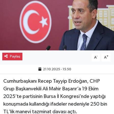
Gayrimenkul
Spor
Eğitim
Paylaş
-
+
A
A
21.10.2025 - 15:50
Cumhurbaşkanı Recep Tayyip Erdoğan, CHP
Grup Başkanvekili Ali Mahir Başarır’a 19 Ekim
2025’te partisinin Bursa İl Kongresi’nde yaptığı
konuşmada kullandığı ifadeler nedeniyle 250 bin
TL’lik manevi tazminat davası açtı.