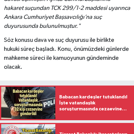
hakaret suçundan TCK 299/1-2 maddesi uyarınca
Ankara Cumhuriyet Başsavcılığı’na suç
duyurusunda bulunulmuştur."
Söz konusu dava ve suç duyurusu ile birlikte
hukuki süreç başladı. Konu, önümüzdeki günlerde
mahkeme süreci ile kamuoyunun gündeminde
olacak.
Babacan kardeşler tutuklandı!
İşte vatandaşlık
soruşturmasında cezaevine
gönderilen 32 isim