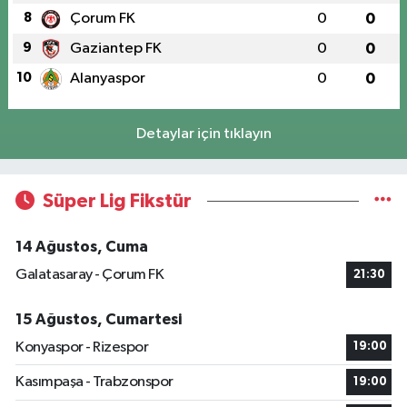
8
Çorum FK
0
0
9
Gaziantep FK
0
0
10
Alanyaspor
0
0
Detaylar için tıklayın
Süper Lig Fikstür
14 Ağustos, Cuma
Galatasaray - Çorum FK
21:30
15 Ağustos, Cumartesi
Konyaspor - Rizespor
19:00
Kasımpaşa - Trabzonspor
19:00