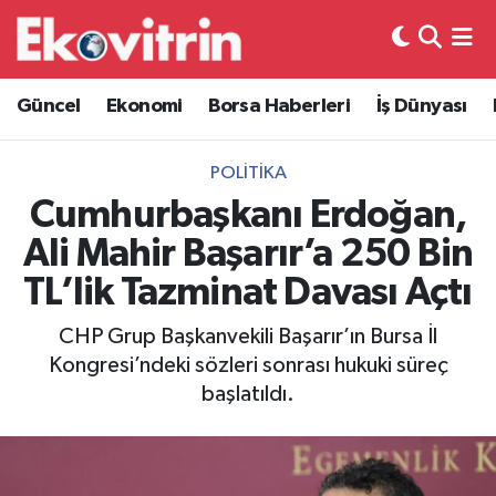
Güncel
Hava Durumu
Güncel
Ekonomi
Borsa Haberleri
İş Dünyası
Ekonomi
Trafik Durumu
POLITIKA
Borsa Haberleri
Süper Lig Puan Durumu ve Fikstür
Cumhurbaşkanı Erdoğan,
Ali Mahir Başarır’a 250 Bin
İş Dünyası
Tüm Manşetler
TL’lik Tazminat Davası Açtı
Lojistik
Son Dakika Haberleri
CHP Grup Başkanvekili Başarır’ın Bursa İl
Kongresi’ndeki sözleri sonrası hukuki süreç
Otovitrin
Haber Arşivi
başlatıldı.
Asayiş
Magazin