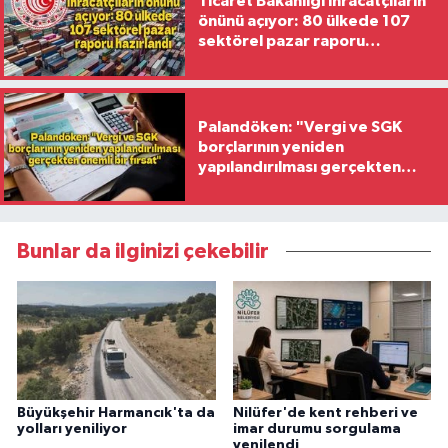
Ticaret Bakanlığı ihracatçıların
önünü açıyor: 80 ülkede 107
sektörel pazar raporu
hazırlandı
Palandöken: "Vergi ve SGK
borçlarının yeniden
yapılandırılması gerçekten
önemli bir fırsat"
Bunlar da ilginizi çekebilir
Büyükşehir Harmancık'ta da
Nilüfer'de kent rehberi ve
yolları yeniliyor
imar durumu sorgulama
yenilendi