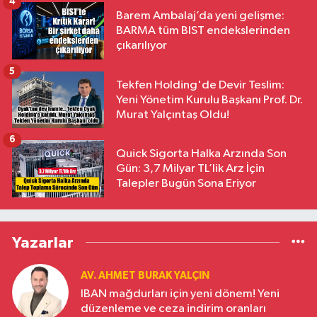
4
Barem Ambalaj’da yeni gelişme:
BARMA tüm BIST endekslerinden
çıkarılıyor
5
Tekfen Holding'de Devir Teslim:
Yeni Yönetim Kurulu Başkanı Prof. Dr.
Murat Yalçıntaş Oldu!
6
Quick Sigorta Halka Arzında Son
Gün: 3,7 Milyar TL’lik Arz İçin
Talepler Bugün Sona Eriyor
Yazarlar
AV. AHMET BURAK YALÇIN
IBAN mağdurları için yeni dönem! Yeni
düzenleme ve ceza indirim oranları