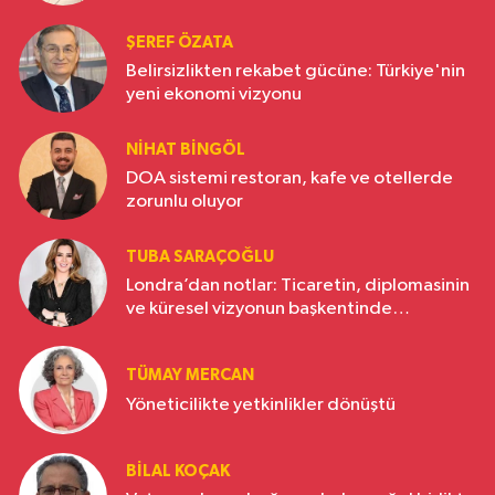
ŞEREF ÖZATA
Belirsizlikten rekabet gücüne: Türkiye'nin
yeni ekonomi vizyonu
NIHAT BINGÖL
DOA sistemi restoran, kafe ve otellerde
zorunlu oluyor
TUBA SARAÇOĞLU
Londra’dan notlar: Ticaretin, diplomasinin
ve küresel vizyonun başkentinde
Türkiye’nin yükselen gücü
TÜMAY MERCAN
Yöneticilikte yetkinlikler dönüştü
BILAL KOÇAK