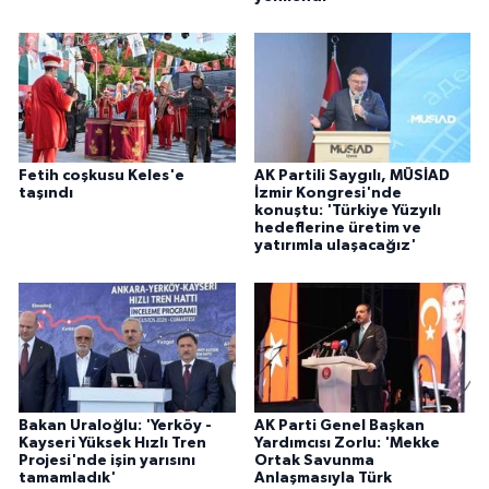
Fetih coşkusu Keles'e
AK Partili Saygılı, MÜSİAD
taşındı
İzmir Kongresi'nde
konuştu: 'Türkiye Yüzyılı
hedeflerine üretim ve
yatırımla ulaşacağız'
Bakan Uraloğlu: 'Yerköy -
AK Parti Genel Başkan
Kayseri Yüksek Hızlı Tren
Yardımcısı Zorlu: 'Mekke
Projesi'nde işin yarısını
Ortak Savunma
tamamladık'
Anlaşmasıyla Türk