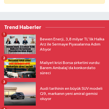
Trend Haberler
1
Bewen Enerji, 3,8 milyar TL'lik Halka
Arz ile Sermaye Piyasalarına Adım
Atıyor
2
Maliyet krizi Borsa şirketini vurdu:
Barem Ambalaj’da konkordato
süreci
3
Audi tarihinin en büyük SUV modeli
Q9, markanın yeni amiral gemisi
oluyor