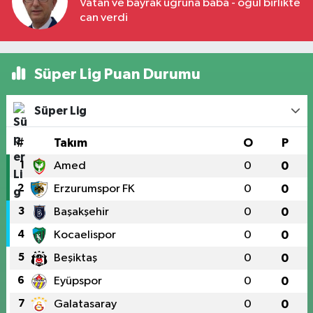
Vatan ve bayrak uğruna baba - oğul birlikte
can verdi
Süper Lig Puan Durumu
Süper Lig
#
Takım
O
P
1
Amed
0
0
2
Erzurumspor FK
0
0
3
Başakşehir
0
0
4
Kocaelispor
0
0
5
Beşiktaş
0
0
6
Eyüpspor
0
0
7
Galatasaray
0
0