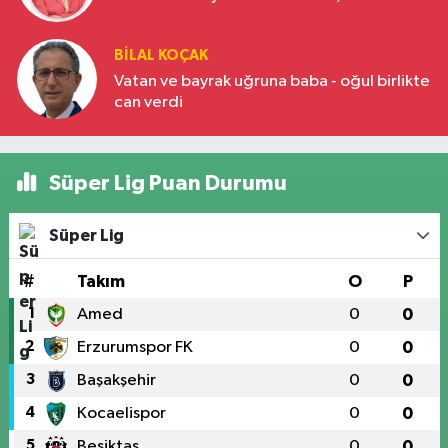
BILAL KOÇAK
Vatan ve bayrak uğruna baba - oğul birlikte
can verdi
Süper Lig Puan Durumu
Süper Lig
#
Takım
O
P
1
Amed
0
0
2
Erzurumspor FK
0
0
3
Başakşehir
0
0
4
Kocaelispor
0
0
5
Beşiktaş
0
0