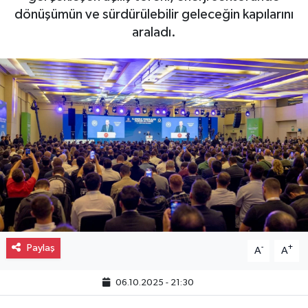
dönüşümün ve sürdürülebilir geleceğin kapılarını
Gayrimenkul
araladı.
Spor
Eğitim
Paylaş
-
+
A
A
06.10.2025 - 21:30