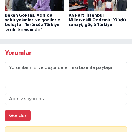
Bakan Göktaş, Ağrı'da
AK Parti İstanbul
şehit yakınları ve gazilerle
Milletvekili Özdemir: 'Güçlü
buluştu: 'Terörsüz Türkiye
sanayi, güçlü Türkiye'
tarihi bir adımdır'
Yorumlar
Gönder