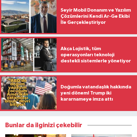
Seyir Mobil Donanım ve Yazılım
Çözümlerini Kendi Ar-Ge Ekibi
İle Gerçekleştiriyor
Akça Lojistik, tüm
operasyonları teknoloji
destekli sistemlerle yönetiyor
Doğumla vatandaşlık hakkında
yeni dönem! Trump iki
kararnameye imza attı
Bunlar da ilginizi çekebilir