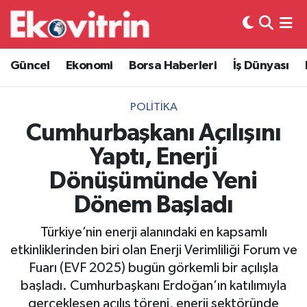
Güncel
Hava Durumu
Güncel
Ekonomi
Borsa Haberleri
İş Dünyası
Ekonomi
Trafik Durumu
POLITIKA
Borsa Haberleri
Süper Lig Puan Durumu ve Fikstür
Cumhurbaşkanı Açılışını
Yaptı, Enerji
İş Dünyası
Tüm Manşetler
Dönüşümünde Yeni
Lojistik
Son Dakika Haberleri
Dönem Başladı
Otovitrin
Haber Arşivi
Türkiye’nin enerji alanındaki en kapsamlı
etkinliklerinden biri olan Enerji Verimliliği Forum ve
Asayiş
Fuarı (EVF 2025) bugün görkemli bir açılışla
başladı. Cumhurbaşkanı Erdoğan’ın katılımıyla
Magazin
gerçekleşen açılış töreni, enerji sektöründe