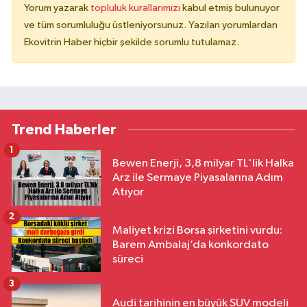
Yorum yazarak
topluluk kurallarımızı
kabul etmiş bulunuyor
ve tüm sorumluluğu üstleniyorsunuz. Yazılan yorumlardan
Ekovitrin Haber hiçbir şekilde sorumlu tutulamaz.
Trend Haberler
1
Bewen Enerji, 3,8 milyar TL'lik Halka
Arz ile Sermaye Piyasalarına Adım
Atıyor
2
Maliyet krizi Borsa şirketini vurdu:
Barem Ambalaj’da konkordato
süreci
3
Audi tarihinin en büyük SUV modeli