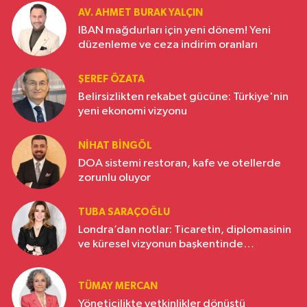
AV. AHMET BURAK YALÇIN
IBAN mağdurları için yeni dönem! Yeni
düzenleme ve ceza indirim oranları
ŞEREF ÖZATA
Belirsizlikten rekabet gücüne: Türkiye'nin
yeni ekonomi vizyonu
NIHAT BINGÖL
DOA sistemi restoran, kafe ve otellerde
zorunlu oluyor
TUBA SARAÇOĞLU
Londra’dan notlar: Ticaretin, diplomasinin
ve küresel vizyonun başkentinde
Türkiye’nin yükselen gücü
TÜMAY MERCAN
Yöneticilikte yetkinlikler dönüştü