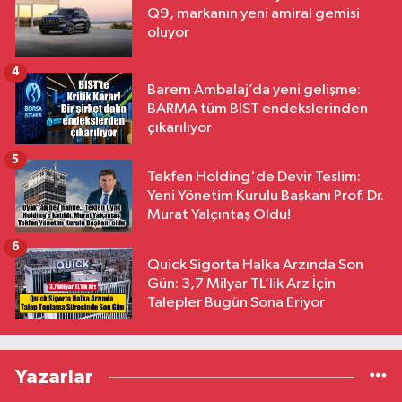
Q9, markanın yeni amiral gemisi
oluyor
4
Barem Ambalaj’da yeni gelişme:
BARMA tüm BIST endekslerinden
çıkarılıyor
5
Tekfen Holding'de Devir Teslim:
Yeni Yönetim Kurulu Başkanı Prof. Dr.
Murat Yalçıntaş Oldu!
6
Quick Sigorta Halka Arzında Son
Gün: 3,7 Milyar TL’lik Arz İçin
Talepler Bugün Sona Eriyor
Yazarlar