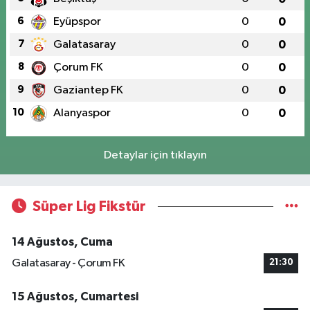
6
Eyüpspor
0
0
7
Galatasaray
0
0
8
Çorum FK
0
0
9
Gaziantep FK
0
0
10
Alanyaspor
0
0
Detaylar için tıklayın
Süper Lig Fikstür
14 Ağustos, Cuma
Galatasaray - Çorum FK
21:30
15 Ağustos, Cumartesi