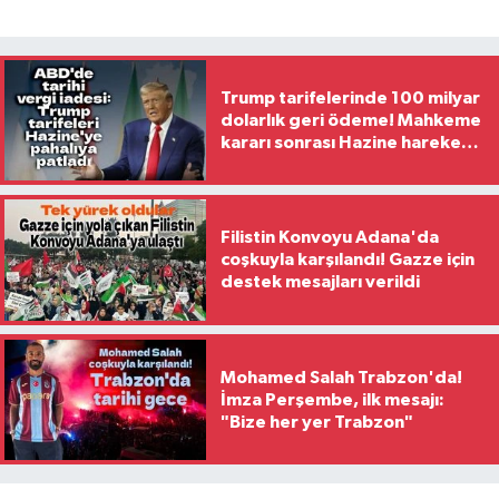
Trump tarifelerinde 100 milyar
dolarlık geri ödeme! Mahkeme
kararı sonrası Hazine harekete
geçti
Filistin Konvoyu Adana'da
coşkuyla karşılandı! Gazze için
destek mesajları verildi
Mohamed Salah Trabzon'da!
İmza Perşembe, ilk mesajı:
"Bize her yer Trabzon"