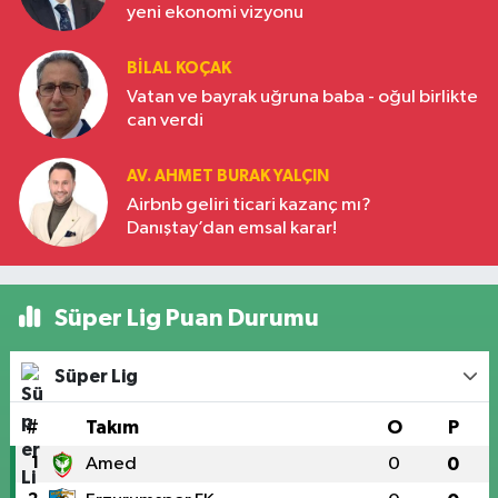
yeni ekonomi vizyonu
BILAL KOÇAK
Vatan ve bayrak uğruna baba - oğul birlikte
can verdi
AV. AHMET BURAK YALÇIN
Airbnb geliri ticari kazanç mı?
Danıştay’dan emsal karar!
Süper Lig Puan Durumu
Süper Lig
#
Takım
O
P
1
Amed
0
0