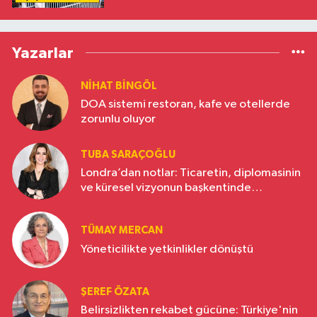
Yazarlar
NIHAT BINGÖL
DOA sistemi restoran, kafe ve otellerde
zorunlu oluyor
TUBA SARAÇOĞLU
Londra’dan notlar: Ticaretin, diplomasinin
ve küresel vizyonun başkentinde
Türkiye’nin yükselen gücü
TÜMAY MERCAN
Yöneticilikte yetkinlikler dönüştü
ŞEREF ÖZATA
Belirsizlikten rekabet gücüne: Türkiye'nin