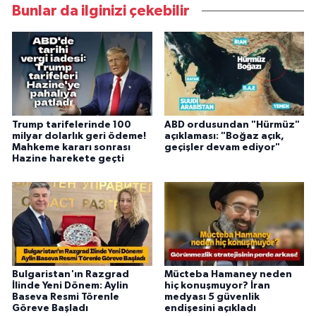
Bunlar da ilginizi çekebilir
Trump tarifelerinde 100
ABD ordusundan "Hürmüz"
milyar dolarlık geri ödeme!
açıklaması: "Boğaz açık,
Mahkeme kararı sonrası
geçişler devam ediyor"
Hazine harekete geçti
Bulgaristan'ın Razgrad
Mücteba Hamaney neden
İlinde Yeni Dönem: Aylin
hiç konuşmuyor? İran
Baseva Resmi Törenle
medyası 5 güvenlik
Göreve Başladı
endişesini açıkladı