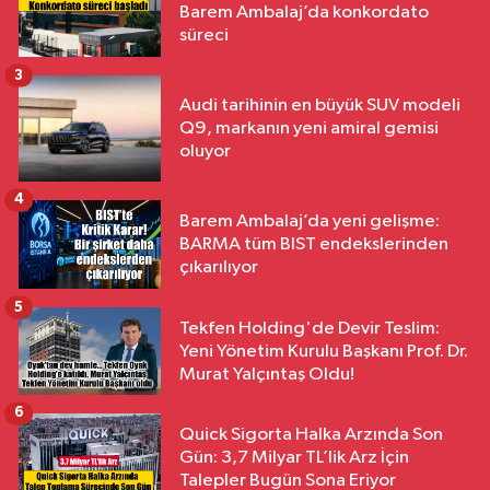
Barem Ambalaj’da konkordato
süreci
3
Audi tarihinin en büyük SUV modeli
Q9, markanın yeni amiral gemisi
oluyor
4
Barem Ambalaj’da yeni gelişme:
BARMA tüm BIST endekslerinden
çıkarılıyor
5
Tekfen Holding'de Devir Teslim:
Yeni Yönetim Kurulu Başkanı Prof. Dr.
Murat Yalçıntaş Oldu!
6
Quick Sigorta Halka Arzında Son
Gün: 3,7 Milyar TL’lik Arz İçin
Talepler Bugün Sona Eriyor