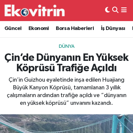
Güncel
Hava Durumu
Güncel
Ekonomi
Borsa Haberleri
İş Dünyası
Ekonomi
Trafik Durumu
DÜNYA
Borsa Haberleri
Süper Lig Puan Durumu ve Fikstür
Çin’de Dünyanın En Yüksek
Köprüsü Trafiğe Açıldı
İş Dünyası
Tüm Manşetler
Çin’in Guizhou eyaletinde inşa edilen Huajiang
Lojistik
Son Dakika Haberleri
Büyük Kanyon Köprüsü, tamamlanan 3 yıllık
çalışmaların ardından trafiğe açıldı ve “dünyanın
Otovitrin
Haber Arşivi
en yüksek köprüsü” unvanını kazandı.
Asayiş
Magazin