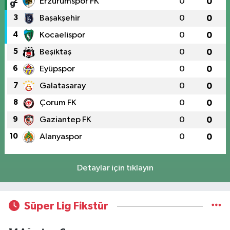
2
Erzurumspor FK
0
0
3
Başakşehir
0
0
4
Kocaelispor
0
0
5
Beşiktaş
0
0
6
Eyüpspor
0
0
7
Galatasaray
0
0
8
Çorum FK
0
0
9
Gaziantep FK
0
0
10
Alanyaspor
0
0
Detaylar için tıklayın
Süper Lig Fikstür