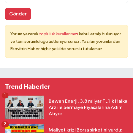
Gönder
Yorum yazarak
topluluk kurallarımızı
kabul etmiş bulunuyor
ve tüm sorumluluğu üstleniyorsunuz. Yazılan yorumlardan
Ekovitrin Haber hiçbir şekilde sorumlu tutulamaz.
Trend Haberler
1
Bewen Enerji, 3,8 milyar TL'lik Halka
Arz ile Sermaye Piyasalarına Adım
Atıyor
2
Maliyet krizi Borsa şirketini vurdu: