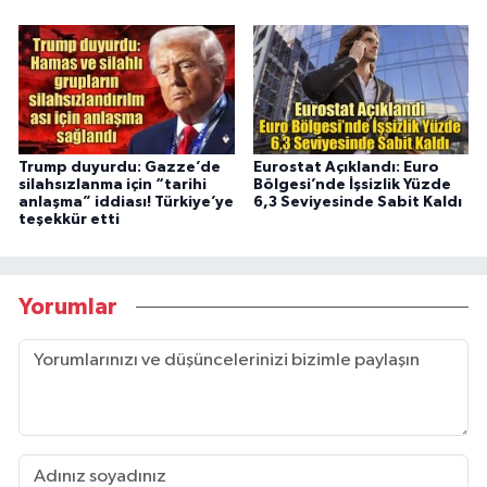
Trump duyurdu: Gazze’de
Eurostat Açıklandı: Euro
silahsızlanma için “tarihi
Bölgesi’nde İşsizlik Yüzde
anlaşma” iddiası! Türkiye’ye
6,3 Seviyesinde Sabit Kaldı
teşekkür etti
Yorumlar