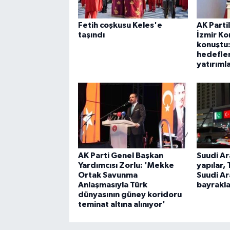
Fetih coşkusu Keles'e
AK Parti
taşındı
İzmir K
konuştu:
hedefler
yatırıml
AK Parti Genel Başkan
Suudi Ar
Yardımcısı Zorlu: 'Mekke
yapılar,
Ortak Savunma
Suudi Ar
Anlaşmasıyla Türk
bayraklar
dünyasının güney koridoru
teminat altına alınıyor'