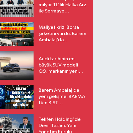
milyar TL'lik Halka Arz
ile Sermaye
Piyasalarına Adım
Atıyor
Maliyet krizi Borsa
şirketini vurdu: Barem
Ambalaj’da
konkordato süreci
Audi tarihinin en
büyük SUV modeli
Q9, markanın yeni
amiral gemisi oluyor
Barem Ambalaj’da
yeni gelişme: BARMA
tüm BIST
endekslerinden
çıkarılıyor
Tekfen Holding'de
Devir Teslim: Yeni
Yönetim Kurulu