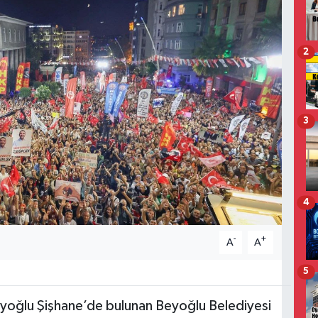
2
3
4
-
+
A
A
5
oğlu Şişhane’de bulunan Beyoğlu Belediyesi