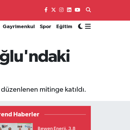
Gayrimenkul
Spor
Eğitim
ğlu'ndaki
düzenlenen mitinge katıldı.
rend Haberler
Bewen Enerji, 3,8