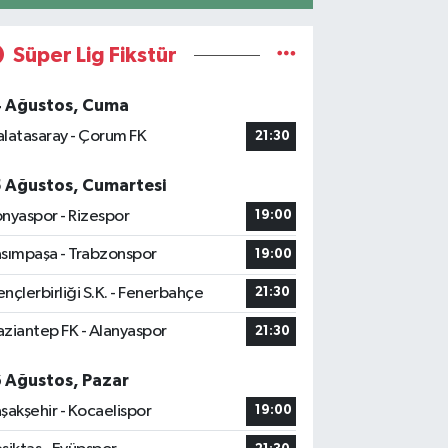
Süper Lig Fikstür
4 Ağustos, Cuma
latasaray - Çorum FK
21:30
5 Ağustos, Cumartesi
nyaspor - Rizespor
19:00
sımpaşa - Trabzonspor
19:00
nçlerbirliği S.K. - Fenerbahçe
21:30
ziantep FK - Alanyaspor
21:30
6 Ağustos, Pazar
şakşehir - Kocaelispor
19:00