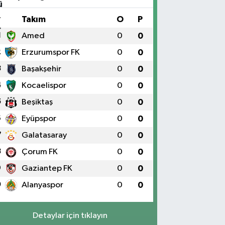
#
Takım
O
P
1
Amed
0
0
2
Erzurumspor FK
0
0
3
Başakşehir
0
0
4
Kocaelispor
0
0
5
Beşiktaş
0
0
6
Eyüpspor
0
0
7
Galatasaray
0
0
8
Çorum FK
0
0
9
Gaziantep FK
0
0
0
Alanyaspor
0
0
Detaylar için tıklayın