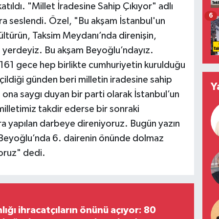
ıldı. "Millet İradesine Sahip Çıkıyor" adlı
6
ra seslendi. Özel, "Bu akşam İstanbul'un
 kültürün, Taksim Meydanı’nda direnişin,
ü yerdeyiz. Bu akşam Beyoğlu’ndayız.
 161 gece hep birlikte cumhuriyetin kurulduğu
çildiği günden beri milletin iradesine sahip
Y
n, ona saygı duyan bir parti olarak İstanbul’un
milletimiz takdir ederse bir sonraki
ra yapılan darbeye direniyoruz. Bugün yazın
Beyoğlu’nda 6. dairenin önünde dolmaz
oruz" dedi.
lığı ihracatçıların önünü açıyor: 80