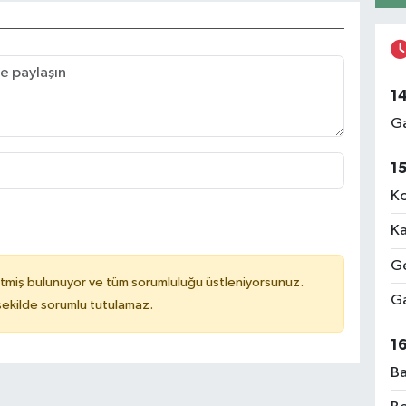
1
Ga
1
Ko
Ka
Ge
tmiş bulunuyor ve tüm sorumluluğu üstleniyorsunuz.
Ga
 şekilde sorumlu tutulamaz.
1
Ba