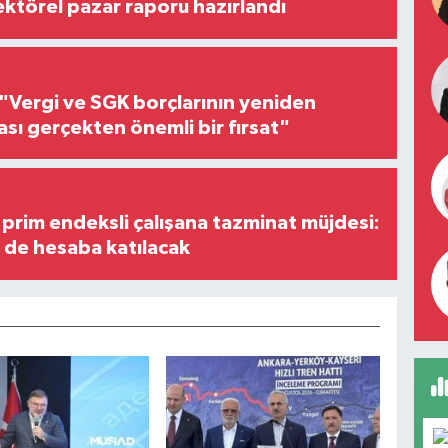
ektörel pazar raporu hazırlandı
"Vergi ve SGK borçlarının yeniden
ası gerçekten önemli bir fırsat"
prim endeksli çalışana tazminat müjdesi:
i de hesaba katılacak