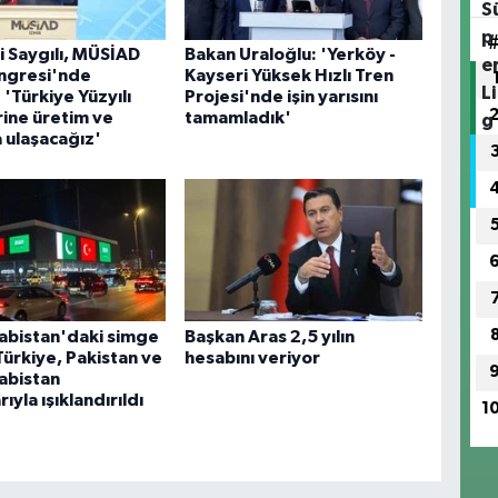
li Saygılı, MÜSİAD
Bakan Uraloğlu: 'Yerköy -
ongresi'nde
Kayseri Yüksek Hızlı Tren
 'Türkiye Yüzyılı
Projesi'nde işin yarısını
ine üretim ve
tamamladık'
a ulaşacağız'
abistan'daki simge
Başkan Aras 2,5 yılın
 Türkiye, Pakistan ve
hesabını veriyor
abistan
ıyla ışıklandırıldı
1