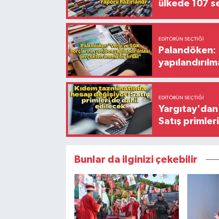
ülkede 107 s
EDITÖRÜN SEÇTIĞI
Palandöken: 
yapılandırılm
EDITÖRÜN SEÇTIĞI
Yargıtay'dan 
Satış primler
Bunlar da ilginizi çekebilir