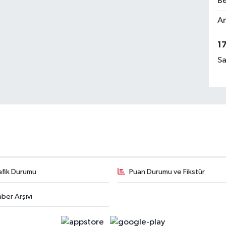
Be
Am
1
Sa
afik Durumu
Puan Durumu ve Fikstür
ber Arşivi