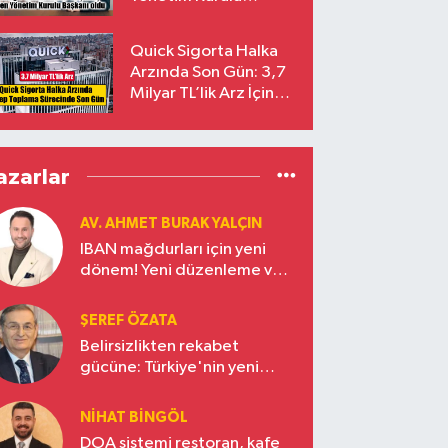
Başkanı Prof. Dr. Murat
Yalçıntaş Oldu!
Quick Sigorta Halka
Arzında Son Gün: 3,7
Milyar TL’lik Arz İçin
Talepler Bugün Sona
Eriyor
azarlar
AV. AHMET BURAK YALÇIN
IBAN mağdurları için yeni
dönem! Yeni düzenleme ve
ceza indirim oranları
ŞEREF ÖZATA
Belirsizlikten rekabet
gücüne: Türkiye'nin yeni
ekonomi vizyonu
NIHAT BINGÖL
DOA sistemi restoran, kafe