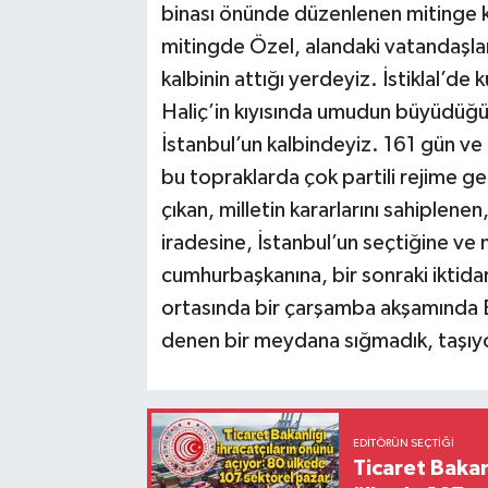
binası önünde düzenlenen mitinge kat
mitingde Özel, alandaki vatandaşla
kalbinin attığı yerdeyiz. İstiklal’de
Haliç’in kıyısında umudun büyüdüğ
İstanbul’un kalbindeyiz. 161 gün ve
bu topraklarda çok partili rejime ge
çıkan, milletin kararlarını sahiplene
iradesine, İstanbul’un seçtiğine ve 
cumhurbaşkanına, bir sonraki iktida
ortasında bir çarşamba akşamında 
denen bir meydana sığmadık, taşıy
EDITÖRÜN SEÇTIĞI
Ticaret Bakan