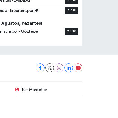
şiktaş - Eyüpspor
21:30
ed - Erzurumspor FK
21:30
7 Ağustos, Pazartesi
msunspor - Göztepe
21:30
Tüm Manşetler