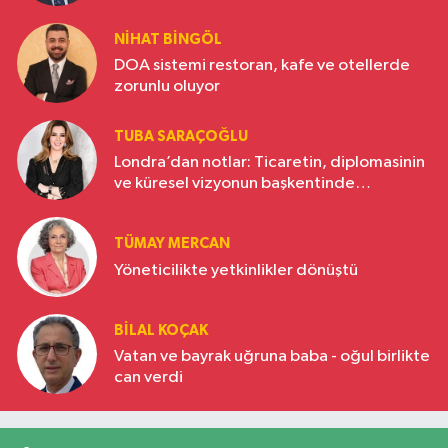
NIHAT BINGÖL
DOA sistemi restoran, kafe ve otellerde
zorunlu oluyor
TUBA SARAÇOĞLU
Londra’dan notlar: Ticaretin, diplomasinin
ve küresel vizyonun başkentinde
Türkiye’nin yükselen gücü
TÜMAY MERCAN
Yöneticilikte yetkinlikler dönüştü
BILAL KOÇAK
Vatan ve bayrak uğruna baba - oğul birlikte
can verdi