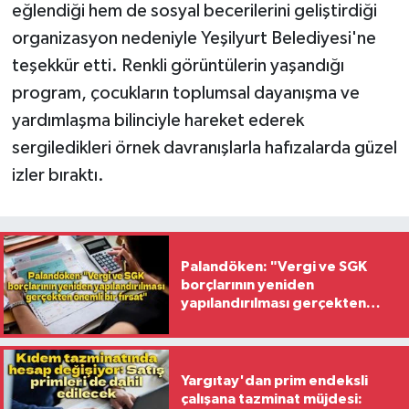
eğlendiği hem de sosyal becerilerini geliştirdiği
organizasyon nedeniyle Yeşilyurt Belediyesi'ne
teşekkür etti. Renkli görüntülerin yaşandığı
program, çocukların toplumsal dayanışma ve
yardımlaşma bilinciyle hareket ederek
sergiledikleri örnek davranışlarla hafızalarda güzel
izler bıraktı.
Palandöken: "Vergi ve SGK
borçlarının yeniden
yapılandırılması gerçekten
önemli bir fırsat"
Yargıtay'dan prim endeksli
çalışana tazminat müjdesi: