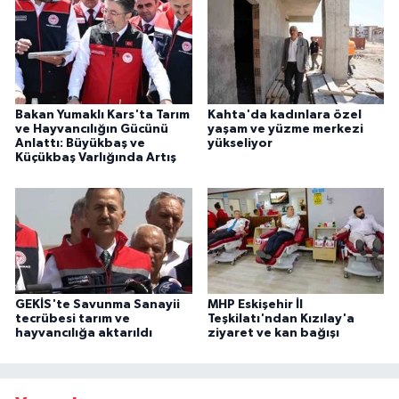
Bakan Yumaklı Kars'ta Tarım
Kahta'da kadınlara özel
ve Hayvancılığın Gücünü
yaşam ve yüzme merkezi
Anlattı: Büyükbaş ve
yükseliyor
Küçükbaş Varlığında Artış
GEKİS'te Savunma Sanayii
MHP Eskişehir İl
tecrübesi tarım ve
Teşkilatı'ndan Kızılay'a
hayvancılığa aktarıldı
ziyaret ve kan bağışı