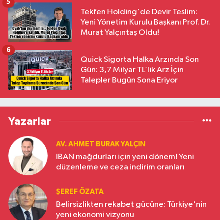
5
Tekfen Holding'de Devir Teslim:
Yeni Yönetim Kurulu Başkanı Prof. Dr.
Murat Yalçıntaş Oldu!
6
Quick Sigorta Halka Arzında Son
Gün: 3,7 Milyar TL’lik Arz İçin
Talepler Bugün Sona Eriyor
Yazarlar
AV. AHMET BURAK YALÇIN
IBAN mağdurları için yeni dönem! Yeni
düzenleme ve ceza indirim oranları
ŞEREF ÖZATA
Belirsizlikten rekabet gücüne: Türkiye'nin
yeni ekonomi vizyonu