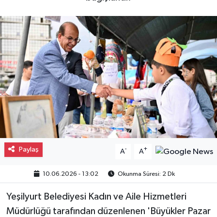
Gayrimenkul
Spor
Eğitim
Paylaş
-
+
A
A
10.06.2026 - 13:02
Okunma Süresi: 2 Dk
Yeşilyurt Belediyesi Kadın ve Aile Hizmetleri
Müdürlüğü tarafından düzenlenen 'Büyükler Pazar