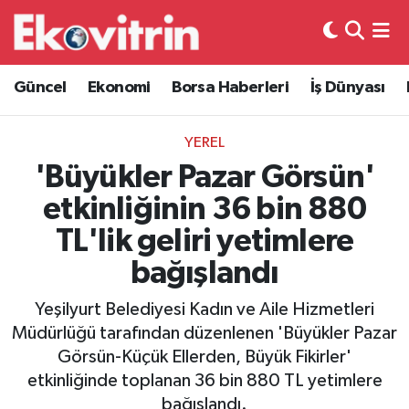
Güncel
Hava Durumu
Güncel
Ekonomi
Borsa Haberleri
İş Dünyası
Ekonomi
Trafik Durumu
YEREL
Borsa Haberleri
Süper Lig Puan Durumu ve Fikstür
'Büyükler Pazar Görsün'
etkinliğinin 36 bin 880
İş Dünyası
Tüm Manşetler
TL'lik geliri yetimlere
Lojistik
Son Dakika Haberleri
bağışlandı
Otovitrin
Haber Arşivi
Yeşilyurt Belediyesi Kadın ve Aile Hizmetleri
Müdürlüğü tarafından düzenlenen 'Büyükler Pazar
Asayiş
Görsün-Küçük Ellerden, Büyük Fikirler'
etkinliğinde toplanan 36 bin 880 TL yetimlere
Magazin
bağışlandı.