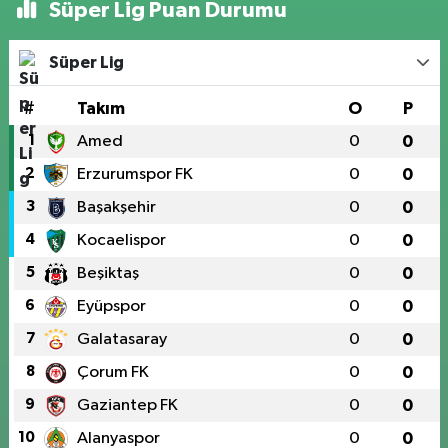
Süper Lig Puan Durumu
Süper Lig
#
Takım
O
P
1
Amed
0
0
2
Erzurumspor FK
0
0
3
Başakşehir
0
0
4
Kocaelispor
0
0
5
Beşiktaş
0
0
6
Eyüpspor
0
0
7
Galatasaray
0
0
8
Çorum FK
0
0
9
Gaziantep FK
0
0
10
Alanyaspor
0
0