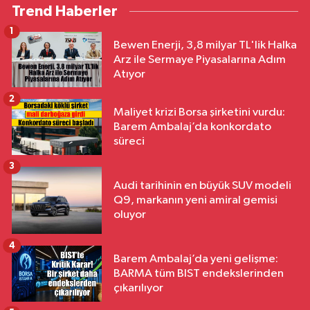
Trend Haberler
1
Bewen Enerji, 3,8 milyar TL'lik Halka
Arz ile Sermaye Piyasalarına Adım
Atıyor
2
Maliyet krizi Borsa şirketini vurdu:
Barem Ambalaj’da konkordato
süreci
3
Audi tarihinin en büyük SUV modeli
Q9, markanın yeni amiral gemisi
oluyor
4
Barem Ambalaj’da yeni gelişme:
BARMA tüm BIST endekslerinden
çıkarılıyor