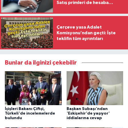
Satış primleri de hesaba
katılacak
Çerçeve yasa Adalet
Komisyonu’ndan geçti: İşte
teklifin tüm ayrıntıları
Bunlar da ilginizi çekebilir
İçişleri Bakanı Çiftçi,
Başkan Subaşı'ndan
Türkeli'de incelemelerde
'Eskişehir'de yaşıyor'
bulundu
iddialarına cevap