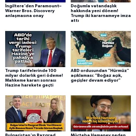
İngiltere'den Paramount–
Doğumla vatandaşlık
Warner Bros. Discovery
hakkında yeni dönem!
anlaşmasına onay
Trump iki kararnameye imza
attı
Trump tarifelerinde 100
ABD ordusundan "Hürmüz"
milyar dolarlık geri ödeme!
açıklaması: "Boğaz açık,
Mahkeme kararı sonrası
geçişler devam ediyor"
Hazine harekete geçti
Bulgaristan'ın Razgrad
Mücteba Hamaney neden