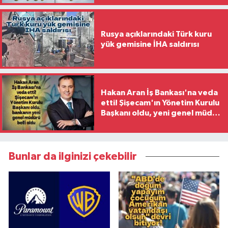
Rusya açıklarındaki Türk kuru
yük gemisine İHA saldırısı
Hakan Aran İş Bankası'na veda
etti! Şişecam'ın Yönetim Kurulu
Başkanı oldu, yeni genel müdür
belli oldu
Bunlar da ilginizi çekebilir