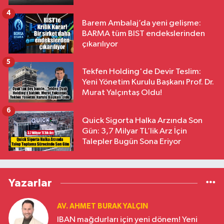
4
Barem Ambalaj’da yeni gelişme:
BARMA tüm BIST endekslerinden
çıkarılıyor
5
Tekfen Holding'de Devir Teslim:
Yeni Yönetim Kurulu Başkanı Prof. Dr.
Murat Yalçıntaş Oldu!
6
Quick Sigorta Halka Arzında Son
Gün: 3,7 Milyar TL’lik Arz İçin
Talepler Bugün Sona Eriyor
Yazarlar
AV. AHMET BURAK YALÇIN
IBAN mağdurları için yeni dönem! Yeni