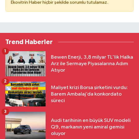
Ekovitrin Haber hiçbir şekilde sorumlu tutulamaz.
Trend Haberler
1
Bewen Enerji, 3,8 milyar TL'lik Halka
Arz ile Sermaye Piyasalarına Adım
Atıyor
2
Maliyet krizi Borsa şirketini vurdu:
Barem Ambalaj’da konkordato
süreci
3
Audi tarihinin en büyük SUV modeli
Q9, markanın yeni amiral gemisi
oluyor