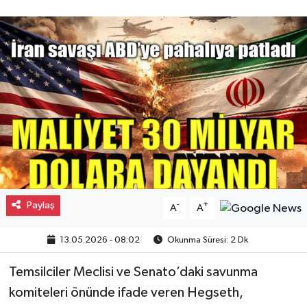
Gayrimenkul
Spor
Eğitim
Paylaş
-
+
A
A
13.05.2026 - 08:02
Okunma Süresi: 2 Dk
Temsilciler Meclisi ve Senato’daki savunma
komiteleri önünde ifade veren Hegseth,