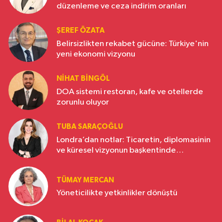
düzenleme ve ceza indirim oranları
ŞEREF ÖZATA
Belirsizlikten rekabet gücüne: Türkiye'nin
yeni ekonomi vizyonu
NIHAT BINGÖL
DOA sistemi restoran, kafe ve otellerde
zorunlu oluyor
TUBA SARAÇOĞLU
Londra’dan notlar: Ticaretin, diplomasinin
ve küresel vizyonun başkentinde
Türkiye’nin yükselen gücü
TÜMAY MERCAN
Yöneticilikte yetkinlikler dönüştü