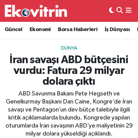
Güncel
Hava Durumu
Güncel
Ekonomi
Borsa Haberleri
İş Dünyası
Ekonomi
Trafik Durumu
DÜNYA
Borsa Haberleri
Süper Lig Puan Durumu ve Fikstür
İran savaşı ABD bütçesini
vurdu: Fatura 29 milyar
İş Dünyası
Tüm Manşetler
dolara çıktı
Lojistik
Son Dakika Haberleri
ABD Savunma Bakanı Pete Hegseth ve
Genelkurmay Başkanı Dan Caine, Kongre’de İran
Otovitrin
Haber Arşivi
savaşı ve Pentagon’un dev bütçe talebiyle ilgili
kritik açıklamalarda bulundu. Kongrede yapılan
Asayiş
oturumlarda İran savaşının ABD’ye maliyetinin 29
milyar dolara yükseldiği açıklandı.
Magazin