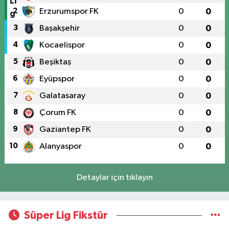
2
Erzurumspor FK
0
0
3
Başakşehir
0
0
4
Kocaelispor
0
0
5
Beşiktaş
0
0
6
Eyüpspor
0
0
7
Galatasaray
0
0
8
Çorum FK
0
0
9
Gaziantep FK
0
0
10
Alanyaspor
0
0
Detaylar için tıklayın
Süper Lig Fikstür