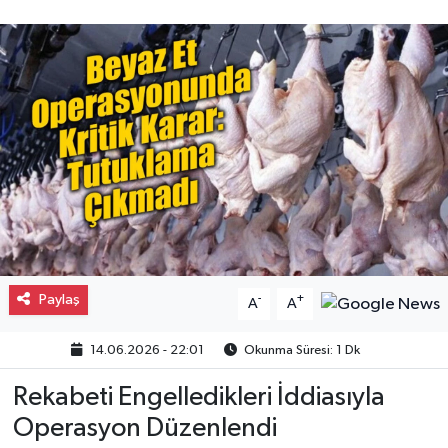
Gayrimenkul
Spor
Eğitim
Paylaş
-
+
A
A
14.06.2026 - 22:01
Okunma Süresi: 1 Dk
Rekabeti Engelledikleri İddiasıyla
Operasyon Düzenlendi