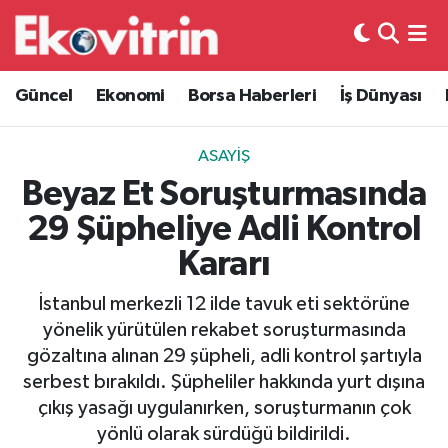
Güncel
Hava Durumu
Güncel
Ekonomi
Borsa Haberleri
İş Dünyası
Ekonomi
Trafik Durumu
ASAYIŞ
Borsa Haberleri
Süper Lig Puan Durumu ve Fikstür
Beyaz Et Soruşturmasında
29 Şüpheliye Adli Kontrol
İş Dünyası
Tüm Manşetler
Kararı
Lojistik
Son Dakika Haberleri
İstanbul merkezli 12 ilde tavuk eti sektörüne
yönelik yürütülen rekabet soruşturmasında
Otovitrin
Haber Arşivi
gözaltına alınan 29 şüpheli, adli kontrol şartıyla
serbest bırakıldı. Şüpheliler hakkında yurt dışına
Asayiş
çıkış yasağı uygulanırken, soruşturmanın çok
yönlü olarak sürdüğü bildirildi.
Magazin