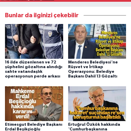
Bunlar da ilginizi çekebilir
16 ilde düzenlenen ve 72
Menderes Belediyesi'ne
şüphelini gözaltına alındığı
Rüşvet ve İrtikap
sahte vatandaşlık
Operasyonu: Belediye
operasyonun perde arkası
Başkanı Dahil 13 Gözaltı
Etimesgut Belediye Başkanı
Ertuğrul Özkök hakkında
Erdal Beşikçioğlu
'Cumhurbaşkanına