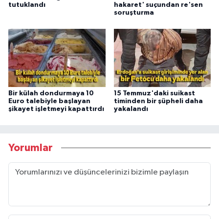
tutuklandı
hakaret' suçundan re'sen
soruşturma
Bir külah dondurmaya 10
15 Temmuz'daki suikast
Euro talebiyle başlayan
timinden bir şüpheli daha
şikayet işletmeyi kapattırdı
yakalandı
Yorumlar