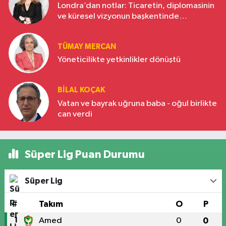
Londra’dan notlar: Ticaretin, diplomasinin
ve küresel vizyonun başkentinde
Türkiye’nin yükselen gücü
TÜMAY MERCAN
Yöneticilikte yetkinlikler dönüştü
BILAL KOÇAK
Vatan ve bayrak uğruna baba - oğul birlikte
can verdi
Süper Lig Puan Durumu
Süper Lig
#
Takım
O
P
1
Amed
0
0