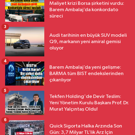
Maliyet krizi Borsa şirketini vurdu:
Barem Ambalaj’da konkordato
süreci
3
Audi tarihinin en büyük SUV modeli
Q9, markanın yeni amiral gemisi
oluyor
4
Barem Ambalaj’da yeni gelişme:
BARMA tüm BIST endekslerinden
çıkarılıyor
5
Tekfen Holding'de Devir Teslim:
Yeni Yönetim Kurulu Başkanı Prof. Dr.
Murat Yalçıntaş Oldu!
6
Quick Sigorta Halka Arzında Son
Gün: 3,7 Milyar TL’lik Arz İçin