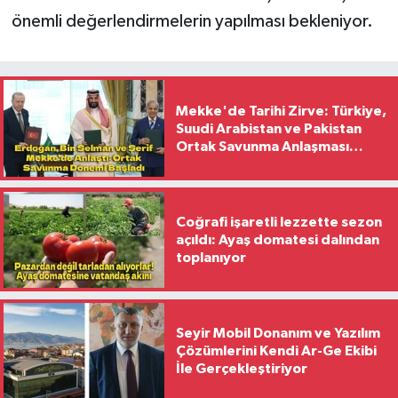
önemli değerlendirmelerin yapılması bekleniyor.
Mekke'de Tarihi Zirve: Türkiye,
Suudi Arabistan ve Pakistan
Ortak Savunma Anlaşması
İmzaladı
Coğrafi işaretli lezzette sezon
açıldı: Ayaş domatesi dalından
toplanıyor
Seyir Mobil Donanım ve Yazılım
Çözümlerini Kendi Ar-Ge Ekibi
İle Gerçekleştiriyor