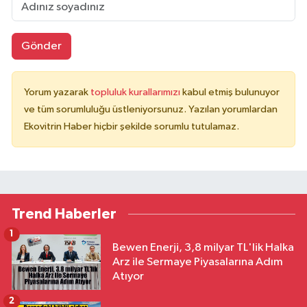
Gönder
Yorum yazarak
topluluk kurallarımızı
kabul etmiş bulunuyor
ve tüm sorumluluğu üstleniyorsunuz. Yazılan yorumlardan
Ekovitrin Haber hiçbir şekilde sorumlu tutulamaz.
Trend Haberler
1
Bewen Enerji, 3,8 milyar TL'lik Halka
Arz ile Sermaye Piyasalarına Adım
Atıyor
2