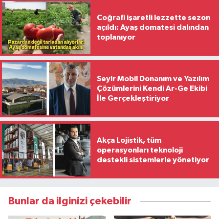
Coğrafi işaretli lezzette sezon
açıldı: Ayaş domatesi dalından
toplanıyor
Seyir Mobil Donanım ve Yazılım
Çözümlerini Kendi Ar-Ge Ekibi
İle Gerçekleştiriyor
Akça Lojistik, tüm
operasyonları teknoloji
destekli sistemlerle yönetiyor
Bunlar da ilginizi çekebilir