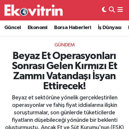
Güncel
Hava Durumu
Güncel
Ekonomi
Borsa Haberleri
İş Dünyası
Ekonomi
Trafik Durumu
GÜNDEM
Borsa Haberleri
Süper Lig Puan Durumu ve Fikstür
Beyaz Et Operasyonları
Sonrası Gelen Kırmızı Et
İş Dünyası
Tüm Manşetler
Zammı Vatandaşı İsyan
Lojistik
Son Dakika Haberleri
Ettirecek!
Otovitrin
Haber Arşivi
Beyaz et sektörüne yönelik gerçekleştirilen
operasyonlar ve fahiş fiyat iddialarına ilişkin
Asayiş
soruşturmalar, son günlerde tüketicilerde
fiyatların düşebileceği yönünde bir beklenti
Magazin
oluşturmuştu. Ancak Et ve Süt Kurumu'nun (ESK)