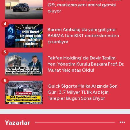
Q9, markanın yeni amiral gemisi
oluyor
4
Barem Ambalaj’da yeni gelişme:
BARMA tüm BIST endekslerinden
çıkarılıyor
5
Tekfen Holding'de Devir Teslim:
Yeni Yönetim Kurulu Başkanı Prof. Dr.
Murat Yalçıntaş Oldu!
6
Quick Sigorta Halka Arzında Son
Gün: 3,7 Milyar TL’lik Arz İçin
Talepler Bugün Sona Eriyor
Yazarlar