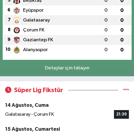
5
Beşiktaş
0
0
6
Eyüpspor
0
0
7
Galatasaray
0
0
8
Çorum FK
0
0
9
Gaziantep FK
0
0
10
Alanyaspor
0
0
Detaylar için tıklayın
Süper Lig Fikstür
14 Ağustos, Cuma
Galatasaray - Çorum FK
21:30
15 Ağustos, Cumartesi