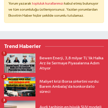
Yorum yazarak
topluluk kurallarımızı
kabul etmiş bulunuyor
ve tüm sorumluluğu üstleniyorsunuz. Yazılan yorumlardan
Ekovitrin Haber hiçbir şekilde sorumlu tutulamaz.
Trend Haberler
1
Bewen Enerji, 3,8 milyar TL'lik Halka
Arz ile Sermaye Piyasalarına Adım
Atıyor
2
Maliyet krizi Borsa şirketini vurdu:
Barem Ambalaj’da konkordato
süreci
3
Audi tarihinin en büyük SUV modeli