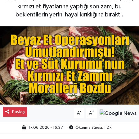
kırmızı et fiyatlarına yaptığı son zam, bu
Gayrimenkul
beklentilerin yerini hayal kırıklığına bıraktı.
Spor
Eğitim
Paylaş
-
+
A
A
17.06.2026 - 16:37
Okunma Süresi: 1 Dk