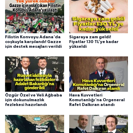
Filistin Konvoyu Adana'da
Sigaraya zam geldi!
coşkuyla karşılandı! Gazze
Fiyatlar 130 TL’ye kadar
için destek mesajları verildi
yükseldi
Özgür Özel ve Veli Ağbaba
Hava Kuvvetleri
için dokunulmazlık
Komutanlığı'na Orgeneral
fezlekesi hazırlandı
Rafet Dalkıran atandı