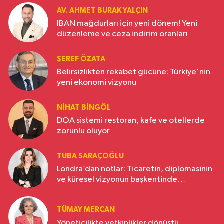
AV. AHMET BURAK YALÇIN
IBAN mağdurları için yeni dönem! Yeni
düzenleme ve ceza indirim oranları
ŞEREF ÖZATA
Belirsizlikten rekabet gücüne: Türkiye'nin
yeni ekonomi vizyonu
NIHAT BINGÖL
DOA sistemi restoran, kafe ve otellerde
zorunlu oluyor
TUBA SARAÇOĞLU
Londra’dan notlar: Ticaretin, diplomasinin
ve küresel vizyonun başkentinde
Türkiye’nin yükselen gücü
TÜMAY MERCAN
Yöneticilikte yetkinlikler dönüştü