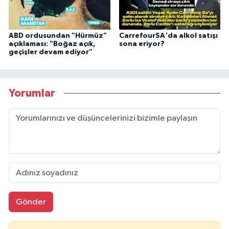
ABD ordusundan "Hürmüz"
CarrefourSA'da alkol satışı
açıklaması: "Boğaz açık,
sona eriyor?
geçişler devam ediyor"
Yorumlar
Gönder