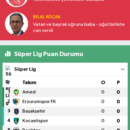
BILAL KOÇAK
Vatan ve bayrak uğruna baba - oğul birlikte
can verdi
Süper Lig Puan Durumu
Süper Lig
#
Takım
O
P
1
Amed
0
0
2
Erzurumspor FK
0
0
3
Başakşehir
0
0
4
Kocaelispor
0
0