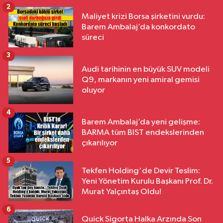
2
Maliyet krizi Borsa şirketini vurdu:
Barem Ambalaj’da konkordato
süreci
3
Audi tarihinin en büyük SUV modeli
Q9, markanın yeni amiral gemisi
oluyor
4
Barem Ambalaj’da yeni gelişme:
BARMA tüm BIST endekslerinden
çıkarılıyor
5
Tekfen Holding'de Devir Teslim:
Yeni Yönetim Kurulu Başkanı Prof. Dr.
Murat Yalçıntaş Oldu!
6
Quick Sigorta Halka Arzında Son