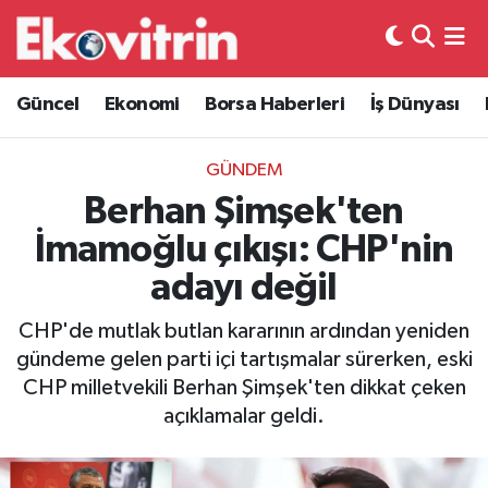
Güncel
Hava Durumu
Güncel
Ekonomi
Borsa Haberleri
İş Dünyası
Ekonomi
Trafik Durumu
GÜNDEM
Borsa Haberleri
Süper Lig Puan Durumu ve Fikstür
Berhan Şimşek'ten
İmamoğlu çıkışı: CHP'nin
İş Dünyası
Tüm Manşetler
adayı değil
Lojistik
Son Dakika Haberleri
CHP'de mutlak butlan kararının ardından yeniden
gündeme gelen parti içi tartışmalar sürerken, eski
Otovitrin
Haber Arşivi
CHP milletvekili Berhan Şimşek'ten dikkat çeken
açıklamalar geldi.
Asayiş
Magazin