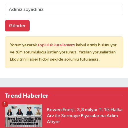
Gönder
Yorum yazarak
topluluk kurallarımızı
kabul etmiş bulunuyor
ve tüm sorumluluğu üstleniyorsunuz. Yazılan yorumlardan
Ekovitrin Haber hiçbir şekilde sorumlu tutulamaz.
Trend Haberler
1
Bewen Enerji, 3,8 milyar TL'lik Halka
Arz ile Sermaye Piyasalarına Adım
Atıyor