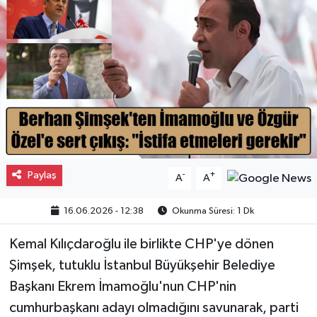
Gayrimenkul
Spor
Eğitim
Paylaş
-
+
A
A
16.06.2026 - 12:38
Okunma Süresi: 1 Dk
Kemal Kılıçdaroğlu ile birlikte CHP'ye dönen
Şimşek, tutuklu İstanbul Büyükşehir Belediye
Başkanı Ekrem İmamoğlu'nun CHP'nin
cumhurbaşkanı adayı olmadığını savunarak, parti