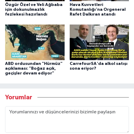
Özgür Özel ve Veli Ağbaba
Hava Kuvvetleri
için dokunulmazlık
Komutanlığı'na Orgeneral
fezlekesi hazırlandı
Rafet Dalkıran atandı
ABD ordusundan "Hürmüz"
CarrefourSA'da alkol satışı
açıklaması: "Boğaz açık,
sona eriyor?
geçişler devam ediyor"
Yorumlar