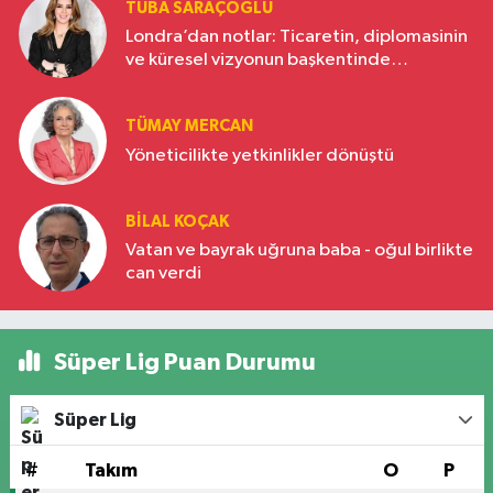
TUBA SARAÇOĞLU
Londra’dan notlar: Ticaretin, diplomasinin
ve küresel vizyonun başkentinde
Türkiye’nin yükselen gücü
TÜMAY MERCAN
Yöneticilikte yetkinlikler dönüştü
BILAL KOÇAK
Vatan ve bayrak uğruna baba - oğul birlikte
can verdi
Süper Lig Puan Durumu
Süper Lig
#
Takım
O
P