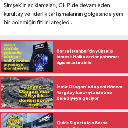
Şimşek'in açıklamaları, CHP'de devam eden
kurultay ve liderlik tartışmalarının gölgesinde yeni
bir polemiğin fitilini ateşledi.
Borsa İstanbul’da yükseliş
ivmesi: Halka arzlar yatırımcı
ilgisini artırabilir
İzmir Otogarı'nda yeni dönem:
Yargıtay kararıyla işletme
belediyeye geçiyor
Quick Sigorta için Borsa