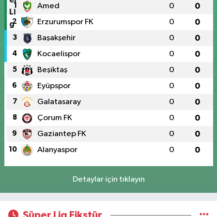
1
Amed
0
0
2
Erzurumspor FK
0
0
3
Başakşehir
0
0
4
Kocaelispor
0
0
5
Beşiktaş
0
0
6
Eyüpspor
0
0
7
Galatasaray
0
0
8
Çorum FK
0
0
9
Gaziantep FK
0
0
10
Alanyaspor
0
0
Detaylar için tıklayın
Süper Lig Fikstür