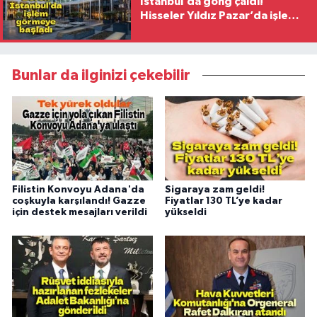
İstanbul’da gong çaldı!
Hisseler Yıldız Pazar’da işlem
görmeye başladı
Bunlar da ilginizi çekebilir
Filistin Konvoyu Adana'da
Sigaraya zam geldi!
coşkuyla karşılandı! Gazze
Fiyatlar 130 TL’ye kadar
için destek mesajları verildi
yükseldi