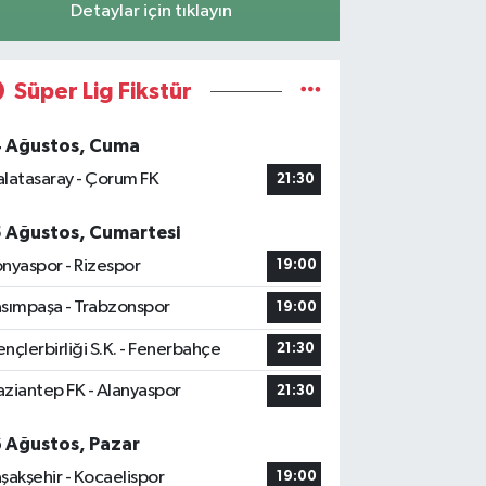
Detaylar için tıklayın
Süper Lig Fikstür
4 Ağustos, Cuma
latasaray - Çorum FK
21:30
5 Ağustos, Cumartesi
nyaspor - Rizespor
19:00
sımpaşa - Trabzonspor
19:00
nçlerbirliği S.K. - Fenerbahçe
21:30
ziantep FK - Alanyaspor
21:30
6 Ağustos, Pazar
şakşehir - Kocaelispor
19:00