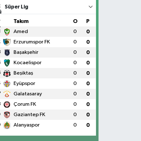
Süper Lig
#
Takım
O
P
1
Amed
0
0
2
Erzurumspor FK
0
0
3
Başakşehir
0
0
4
Kocaelispor
0
0
5
Beşiktaş
0
0
6
Eyüpspor
0
0
7
Galatasaray
0
0
8
Çorum FK
0
0
9
Gaziantep FK
0
0
0
Alanyaspor
0
0