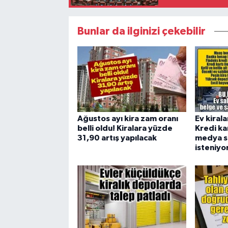
Bunlar da ilginizi çekebilir
Ağustos ayı kira zam oranı
Ev kiral
belli oldu! Kiralara yüzde
Kredi kar
31,90 artış yapılacak
medya s
isteniyo