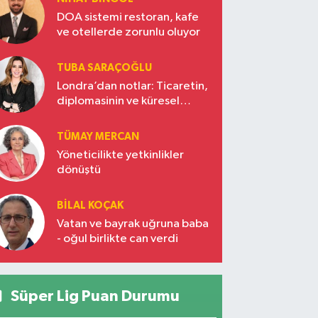
DOA sistemi restoran, kafe
ve otellerde zorunlu oluyor
TUBA SARAÇOĞLU
Londra’dan notlar: Ticaretin,
diplomasinin ve küresel
vizyonun başkentinde
Türkiye’nin yükselen gücü
TÜMAY MERCAN
Yöneticilikte yetkinlikler
dönüştü
BILAL KOÇAK
Vatan ve bayrak uğruna baba
- oğul birlikte can verdi
Süper Lig Puan Durumu