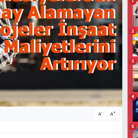
1
2
3
4
-
+
A
A
5