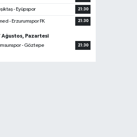
şiktaş - Eyüpspor
21:30
ed - Erzurumspor FK
21:30
7 Ağustos, Pazartesi
msunspor - Göztepe
21:30