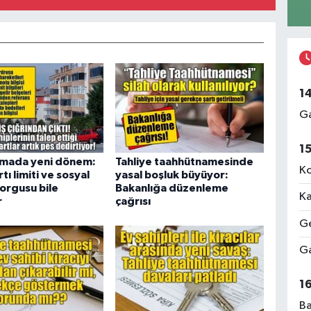
1
Ga
1
amada yeni dönem:
Tahliye taahhütnamesinde
Ko
tı limiti ve sosyal
yasal boşluk büyüyor:
orgusu bile
Bakanlığa düzenleme
Ka
r
çağrısı
Ge
Ga
1
Ba