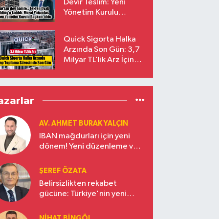
Devir Teslim: Yeni
Yönetim Kurulu
Başkanı Prof. Dr. Murat
Yalçıntaş Oldu!
Quick Sigorta Halka
Arzında Son Gün: 3,7
Milyar TL’lik Arz İçin
Talepler Bugün Sona
Eriyor
azarlar
AV. AHMET BURAK YALÇIN
IBAN mağdurları için yeni
dönem! Yeni düzenleme ve
ceza indirim oranları
ŞEREF ÖZATA
Belirsizlikten rekabet
gücüne: Türkiye'nin yeni
ekonomi vizyonu
NIHAT BINGÖL