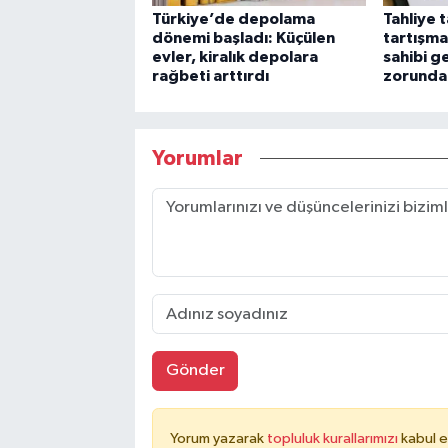
Türkiye’de depolama
Tahliye 
dönemi başladı: Küçülen
tartışma
evler, kiralık depolara
sahibi 
rağbeti arttırdı
zorunda
Yorumlar
Gönder
Yorum yazarak
topluluk kurallarımızı
kabul e