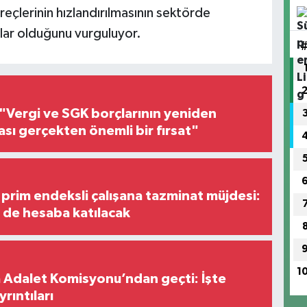
reçlerinin hızlandırılmasının sektörde
mlar olduğunu vurguluyor.
"Vergi ve SGK borçlarının yeniden
ası gerçekten önemli bir fırsat"
prim endeksli çalışana tazminat müjdesi:
i de hesaba katılacak
1
 Adalet Komisyonu’ndan geçti: İşte
yrıntıları