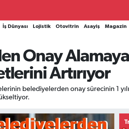
İş Dünyası
Lojistik
Otovitrin
Asayiş
Magazin
den Onay Alamayan
tlerini Artırıyor
erinin belediyelerden onay sürecinin 1 yılı
ükseltiyor.
T