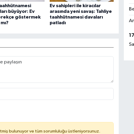
taahhütnamesi
Ev sahipleri ile kiracılar
Be
ları büyüyor: Ev
arasında yeni savaş: Tahliye
gerekçe göstermek
taahhütnamesi davaları
Am
 mı?
patladı
1
Sa
tmiş bulunuyor ve tüm sorumluluğu üstleniyorsunuz.