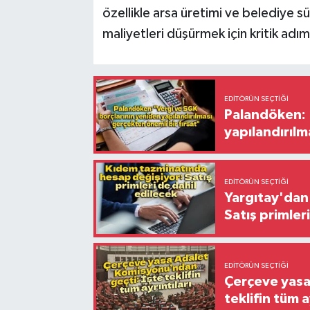
özellikle arsa üretimi ve belediye sü
maliyetleri düşürmek için kritik adı
EDITÖRÜN SEÇTIĞI
Palandöken: 
yapılandırılm
EDITÖRÜN SEÇTIĞI
Yargıtay'dan 
Satış primler
EDITÖRÜN SEÇTIĞI
Çerçeve yasa
teklifin tüm a