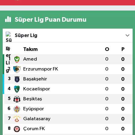
Süper Lig Puan Durumu
Süper Lig
#
Takım
O
P
1
Amed
0
0
2
Erzurumspor FK
0
0
3
Başakşehir
0
0
4
Kocaelispor
0
0
5
Beşiktaş
0
0
6
Eyüpspor
0
0
7
Galatasaray
0
0
8
Çorum FK
0
0