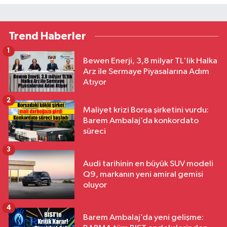
Trend Haberler
1
Bewen Enerji, 3,8 milyar TL'lik Halka
Arz ile Sermaye Piyasalarına Adım
Atıyor
2
Maliyet krizi Borsa şirketini vurdu:
Barem Ambalaj’da konkordato
süreci
3
Audi tarihinin en büyük SUV modeli
Q9, markanın yeni amiral gemisi
oluyor
4
Barem Ambalaj’da yeni gelişme: