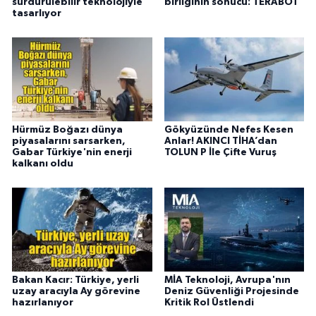
sürdürülebilir teknolojiyle
birliğinin sonucu: TERABOT
tasarlıyor
Hürmüz Boğazı dünya
Gökyüzünde Nefes Kesen
piyasalarını sarsarken,
Anlar! AKINCI TİHA’dan
Gabar Türkiye'nin enerji
TOLUN P İle Çifte Vuruş
kalkanı oldu
Bakan Kacır: Türkiye, yerli
MİA Teknoloji, Avrupa'nın
uzay aracıyla Ay görevine
Deniz Güvenliği Projesinde
hazırlanıyor
Kritik Rol Üstlendi