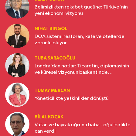
Belirsizlikten rekabet gücüne: Türkiye'nin
yeni ekonomi vizyonu
NIHAT BINGÖL
DOA sistemi restoran, kafe ve otellerde
zorunlu oluyor
TUBA SARAÇOĞLU
Londra’dan notlar: Ticaretin, diplomasinin
ve küresel vizyonun başkentinde
Türkiye’nin yükselen gücü
TÜMAY MERCAN
Yöneticilikte yetkinlikler dönüştü
BILAL KOÇAK
Vatan ve bayrak uğruna baba - oğul birlikte
can verdi