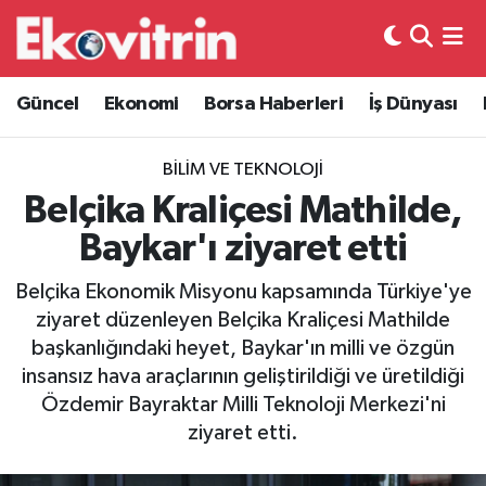
Güncel
Hava Durumu
Güncel
Ekonomi
Borsa Haberleri
İş Dünyası
Ekonomi
Trafik Durumu
BILIM VE TEKNOLOJI
Borsa Haberleri
Süper Lig Puan Durumu ve Fikstür
Belçika Kraliçesi Mathilde,
Baykar'ı ziyaret etti
İş Dünyası
Tüm Manşetler
Belçika Ekonomik Misyonu kapsamında Türkiye'ye
Lojistik
Son Dakika Haberleri
ziyaret düzenleyen Belçika Kraliçesi Mathilde
başkanlığındaki heyet, Baykar'ın milli ve özgün
Otovitrin
Haber Arşivi
insansız hava araçlarının geliştirildiği ve üretildiği
Özdemir Bayraktar Milli Teknoloji Merkezi'ni
Asayiş
ziyaret etti.
Magazin