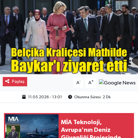
Gayrimenkul
Spor
Eğitim
Paylaş
-
+
A
A
11.05.2026 - 13:01
Okunma Süresi: 2 Dk
MİA Teknoloji,
Avrupa'nın Deniz
Güvenliği Projesinde