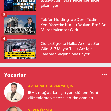
BARMA tüm BIST endekslerinden
çıkarılıyor
5
Tekfen Holding'de Devir Teslim:
Yeni Yönetim Kurulu Başkanı Prof. Dr.
Murat Yalçıntaş Oldu!
6
Quick Sigorta Halka Arzında Son
Gün: 3,7 Milyar TL’lik Arz İçin
Talepler Bugün Sona Eriyor
Yazarlar
AV. AHMET BURAK YALÇIN
IBAN mağdurları için yeni dönem! Yeni
düzenleme ve ceza indirim oranları
ŞEREF ÖZATA