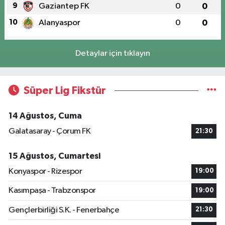
9
Gaziantep FK
0
0
10
Alanyaspor
0
0
Detaylar için tıklayın
Süper Lig Fikstür
14 Ağustos, Cuma
Galatasaray - Çorum FK
21:30
15 Ağustos, Cumartesi
Konyaspor - Rizespor
19:00
Kasımpaşa - Trabzonspor
19:00
Gençlerbirliği S.K. - Fenerbahçe
21:30