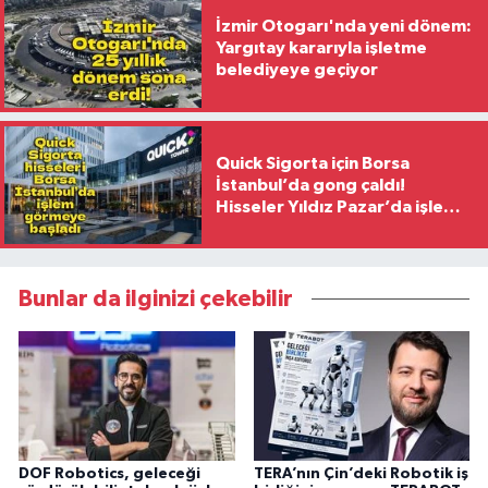
İzmir Otogarı'nda yeni dönem:
Yargıtay kararıyla işletme
belediyeye geçiyor
Quick Sigorta için Borsa
İstanbul’da gong çaldı!
Hisseler Yıldız Pazar’da işlem
görmeye başladı
Bunlar da ilginizi çekebilir
DOF Robotics, geleceği
TERA’nın Çin’deki Robotik iş