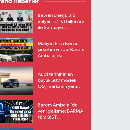
rend Haberler
Bewen Enerji, 3,8
milyar TL'lik Halka Arz
ile Sermaye
Piyasalarına Adım
Atıyor
Maliyet krizi Borsa
şirketini vurdu: Barem
Ambalaj’da
konkordato süreci
Audi tarihinin en
büyük SUV modeli
Q9, markanın yeni
amiral gemisi oluyor
Barem Ambalaj’da
yeni gelişme: BARMA
tüm BIST
endekslerinden
çıkarılıyor