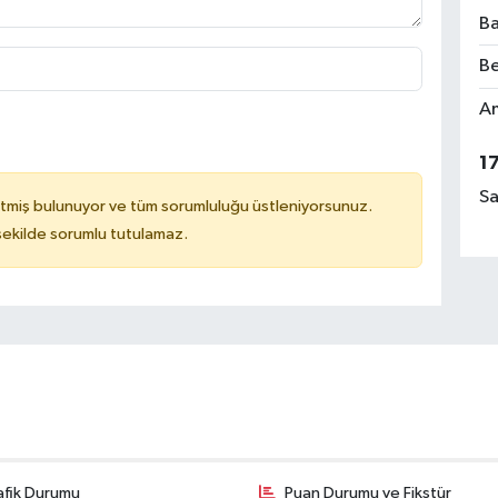
Ba
Be
Am
1
Sa
tmiş bulunuyor ve tüm sorumluluğu üstleniyorsunuz.
 şekilde sorumlu tutulamaz.
afik Durumu
Puan Durumu ve Fikstür