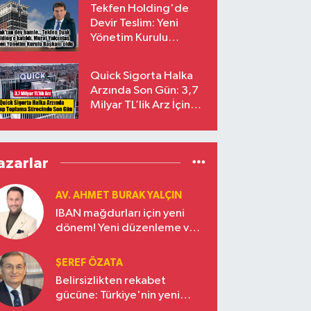
Tekfen Holding'de
Devir Teslim: Yeni
Yönetim Kurulu
Başkanı Prof. Dr. Murat
Yalçıntaş Oldu!
Quick Sigorta Halka
Arzında Son Gün: 3,7
Milyar TL’lik Arz İçin
Talepler Bugün Sona
Eriyor
azarlar
AV. AHMET BURAK YALÇIN
IBAN mağdurları için yeni
dönem! Yeni düzenleme ve
ceza indirim oranları
ŞEREF ÖZATA
Belirsizlikten rekabet
gücüne: Türkiye'nin yeni
ekonomi vizyonu