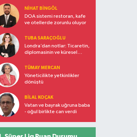
NIHAT BINGÖL
DOA sistemi restoran, kafe
ve otellerde zorunlu oluyor
TUBA SARAÇOĞLU
Londra’dan notlar: Ticaretin,
diplomasinin ve küresel
vizyonun başkentinde
Türkiye’nin yükselen gücü
TÜMAY MERCAN
Yöneticilikte yetkinlikler
dönüştü
BILAL KOÇAK
Vatan ve bayrak uğruna baba
- oğul birlikte can verdi
Süper Lig Puan Durumu