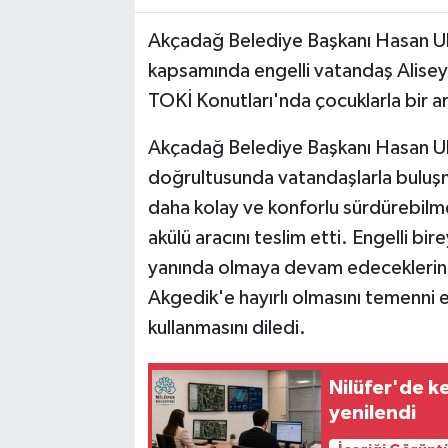
Akçadağ Belediye Başkanı Hasan Ulut
kapsamında engelli vatandaş Aliseyd
TOKİ Konutları'nda çocuklarla bir ar
Akçadağ Belediye Başkanı Hasan Ulut
doğrultusunda vatandaşlarla buluşm
daha kolay ve konforlu sürdürebilme
akülü aracını teslim etti. Engelli bi
yanında olmaya devam edeceklerini b
Akgedik'e hayırlı olmasını temenni e
kullanmasını diledi.
Nilüfer'de k
yenilendi