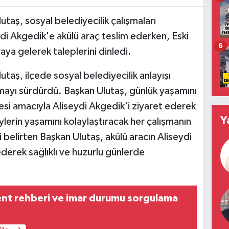
aş, sosyal belediyecilik çalışmaları
i Akgedik'e akülü araç teslim ederken, Eski
6
aya gelerek taleplerini dinledi.
aş, ilçede sosyal belediyecilik anlayışı
ayı sürdürdü. Başkan Ulutaş, günlük yaşamını
si amacıyla Aliseydi Akgedik'i ziyaret ederek
Y
reylerin yaşamını kolaylaştıracak her çalışmanın
elirten Başkan Ulutaş, akülü aracın Aliseydi
derek sağlıklı ve huzurlu günlerde
ent rehberi ve imar durumu sorgulama