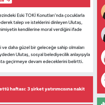
üle
zindeki Eski TOKİ Konutları'nda çocuklarla
derek talep ve isteklerini dinleyen Ulutaş,
imiyetin kendilerine moral verdiğini ifade
 ve daha güzel bir geleceğe sahip olmaları
aydeden Ulutaş, sosyal belediyecilik anlayışıyla
ta geçirmeye devam edeceklerini belirtti.
tü haftası: 3 şirket yatırımcısına nakit