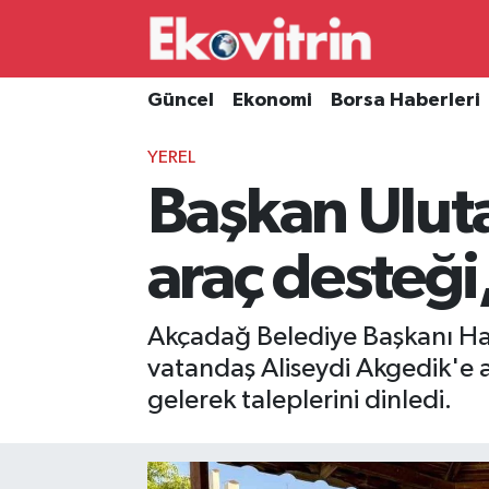
Güncel
Hava Durumu
Güncel
Ekonomi
Borsa Haberleri
Ekonomi
Trafik Durumu
YEREL
Başkan Uluta
Borsa Haberleri
Süper Lig Puan Durumu ve Fikstür
İş Dünyası
Tüm Manşetler
araç desteği
Lojistik
Son Dakika Haberleri
Akçadağ Belediye Başkanı Has
Otovitrin
Haber Arşivi
vatandaş Aliseydi Akgedik'e a
gelerek taleplerini dinledi.
Asayiş
Magazin