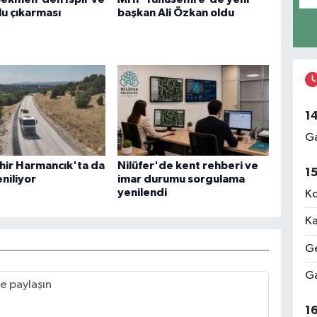
u çıkarması
başkan Ali Özkan oldu
1
Ga
hir Harmancık'ta da
Nilüfer'de kent rehberi ve
1
eniliyor
imar durumu sorgulama
yenilendi
Ko
Ka
Ge
Ga
1