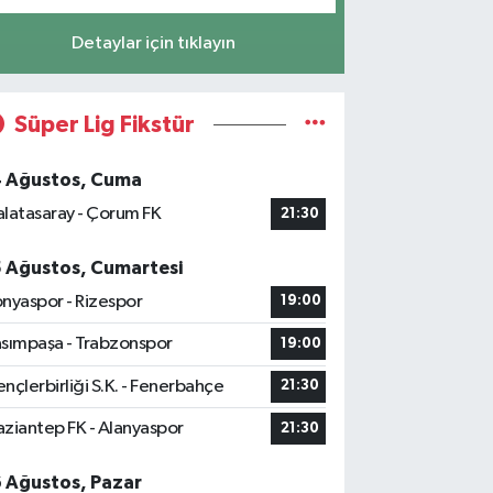
Detaylar için tıklayın
Süper Lig Fikstür
4 Ağustos, Cuma
latasaray - Çorum FK
21:30
5 Ağustos, Cumartesi
nyaspor - Rizespor
19:00
sımpaşa - Trabzonspor
19:00
nçlerbirliği S.K. - Fenerbahçe
21:30
ziantep FK - Alanyaspor
21:30
6 Ağustos, Pazar