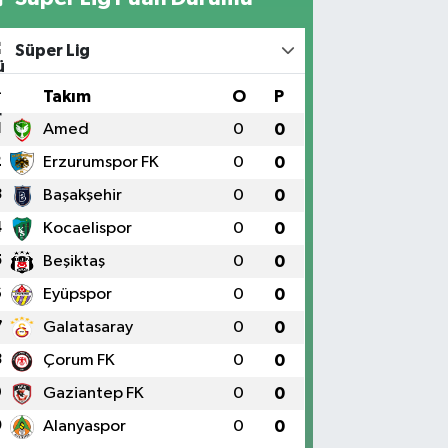
Süper Lig
#
Takım
O
P
1
Amed
0
0
2
Erzurumspor FK
0
0
3
Başakşehir
0
0
4
Kocaelispor
0
0
5
Beşiktaş
0
0
6
Eyüpspor
0
0
7
Galatasaray
0
0
8
Çorum FK
0
0
9
Gaziantep FK
0
0
0
Alanyaspor
0
0