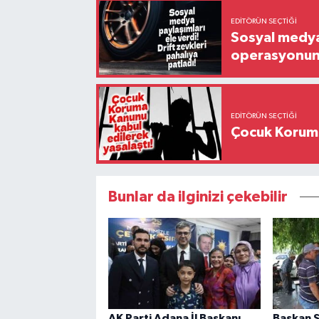
EDITÖRÜN SEÇTIĞI
Sosyal medya 
operasyonund
EDITÖRÜN SEÇTIĞI
Çocuk Koruma
Bunlar da ilginizi çekebilir
AK Parti Adana İl Başkanı
Başkan 