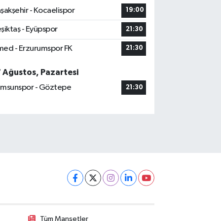
şakşehir - Kocaelispor
19:00
şiktaş - Eyüpspor
21:30
ed - Erzurumspor FK
21:30
7 Ağustos, Pazartesi
msunspor - Göztepe
21:30
Tüm Manşetler