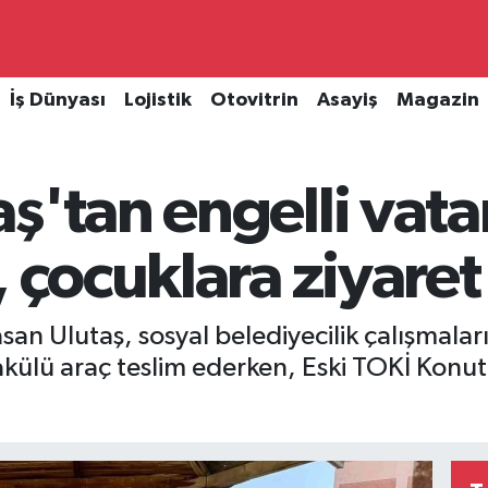
İş Dünyası
Lojistik
Otovitrin
Asayiş
Magazin
ş'tan engelli vat
, çocuklara ziyaret
an Ulutaş, sosyal belediyecilik çalışmalar
külü araç teslim ederken, Eski TOKİ Konutl