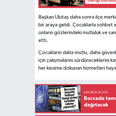
İçeriği Görünt
Başkan Ulutaş daha sonra ilçe merke
bir araya geldi. Çocuklarla sohbet e
onların gözlerindeki mutluluk ve sam
etti.
Çocukların daha mutlu, daha güvenli
için çalışmalarını sürdüreceklerini k
her kesime dokunan hizmetleri haya
EDITÖRÜN SEÇTIĞI
Borsada temet
dağıtacak