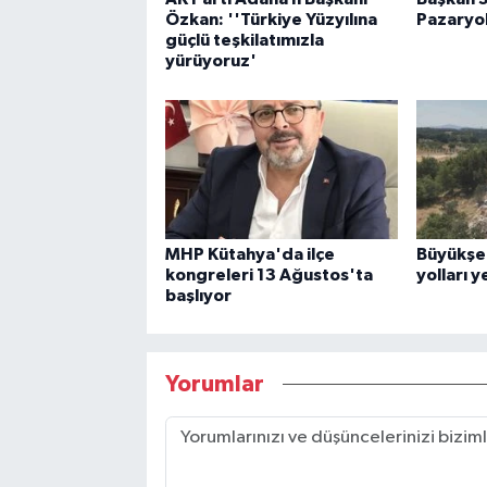
Özkan: ''Türkiye Yüzyılına
Pazaryol
güçlü teşkilatımızla
yürüyoruz'
MHP Kütahya'da ilçe
Büyükşe
kongreleri 13 Ağustos'ta
yolları y
başlıyor
Yorumlar