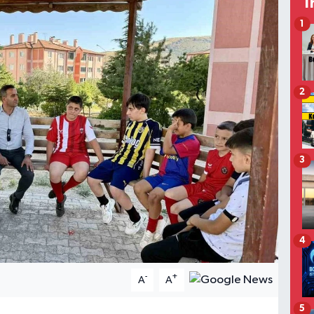
T
1
2
3
4
-
+
A
A
5