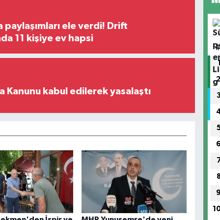
paylaşımları ele verdi! Drift
a 11 kişiye ev hapsi
 Kanunu kabul edilerek yasalaştı
1
Sekmen'den İspir ve
MHP Yunusemre'de yeni