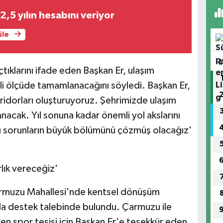
2,5 yılın hesabını veriyor
üle
çtıklarını ifade eden Başkan Er, ulaşım
mli ölçüde tamamlanacağını söyledi. Başkan Er,
oridorları oluşturuyoruz. Şehrimizde ulaşım
nacak. Yıl sonuna kadar önemli yol akslarını
ı sorunların büyük bölümünü çözmüş olacağız'
lık vereceğiz'
rmuzu Mahallesi'nde kentsel dönüşüm
nda destek talebinde bulundu. Çarmuzu ile
en spor tesisi için Başkan Er'e teşekkür eden