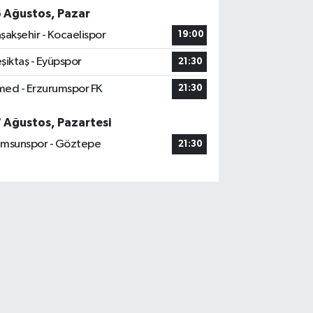
6 Ağustos, Pazar
şakşehir - Kocaelispor
19:00
şiktaş - Eyüpspor
21:30
ed - Erzurumspor FK
21:30
7 Ağustos, Pazartesi
msunspor - Göztepe
21:30