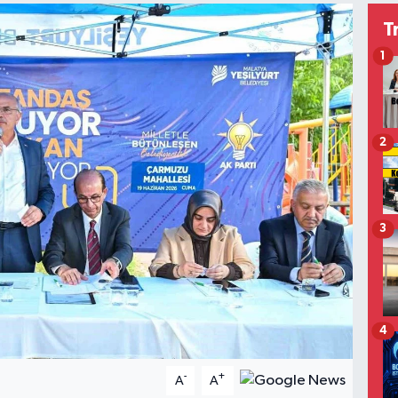
T
1
2
3
4
-
+
A
A