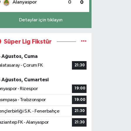
0
Alanyaspor
0
0
Detaylar için tıklayın
Süper Lig Fikstür
4 Ağustos, Cuma
latasaray - Çorum FK
21:30
5 Ağustos, Cumartesi
nyaspor - Rizespor
19:00
sımpaşa - Trabzonspor
19:00
nçlerbirliği S.K. - Fenerbahçe
21:30
ziantep FK - Alanyaspor
21:30