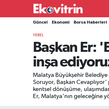
Güncel
Hava Durumu
Güncel
Ekonomi
Borsa Haberleri
Ekonomi
Trafik Durumu
YEREL
Başkan Er: '
Borsa Haberleri
Süper Lig Puan Durumu ve Fikstür
İş Dünyası
Tüm Manşetler
inşa ediyoru
Lojistik
Son Dakika Haberleri
Malatya Büyükşehir Belediye
Otovitrin
Haber Arşivi
Soruyor, Başkan Cevaplıyor' 
kentsel dönüşüme, ulaşımdan
Asayiş
Er, Malatya'nın geleceğine yön
Magazin