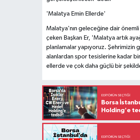
'Malatya Emin Ellerde'
Malatya'nın geleceğine dair önemli ç
çeken Başkan Er, 'Malatya artık aya
planlamalar yapıyoruz. Şehrimizin ge
alanlardan spor tesislerine kadar b
ellerde ve çok daha güçlü bir şekild
EDITÖRÜN SEÇTIĞI
Borsa İstanbu
Holding'e te
EDITÖRÜN SEÇTIĞI