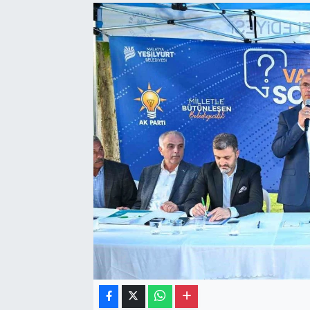
Gayrimenkul
Spor
Eğitim