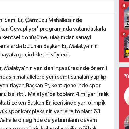
5
nı Sami Er, Çarmuzu Mahallesi'nde
kan Cevaplıyor' programında vatandaşlarla
6
an kentsel dönüşüme, ulaşımdan sanayi
lamalarda bulunan Başkan Er, Malatya'nın
hayata geçirdiklerini söyledi.
r, Malatya'nın yeniden inşa sürecinde önemli
Y
andaşın mahallelere yeni semt sahaları yapılıp
anıtlayan Başkan Er, kent genelinde spor
ü belirtti. Malatya'da toplam 4 milyar liralık
kkati çeken Başkan Er, içerisinde yarı olimpik
ük spor kompleksinin yanı sıra toplam 63
. Mahalle ölçeğinde de yatırımların devam
rın ve gençlerin kolay ulaşabileceği halı