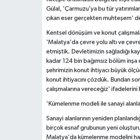
Gülal, 'Çarmuzu'ya bu tür yatırımla
çıkan eser gerçekten muhteşem' d
Kentsel dönüşüm ve konut çalışmalar
'Malatya'da çevre yolu altı ve çevre
etmiştik. Devletimizin sağladığı kayn
kadar 124 bin bağımsız bölüm inşa e
şehrimizin konut ihtiyacı büyük ölçüd
konut ihtiyacını çözdük. Bundan son
çalışmalarına vereceğiz' ifadelerini 
'Kümelenme modeli ile sanayi alanlar
Sanayi alanlarının yeniden planlandığ
birçok esnaf grubunun yeni oluşturul
Malatya'da kümelenme modelini haya