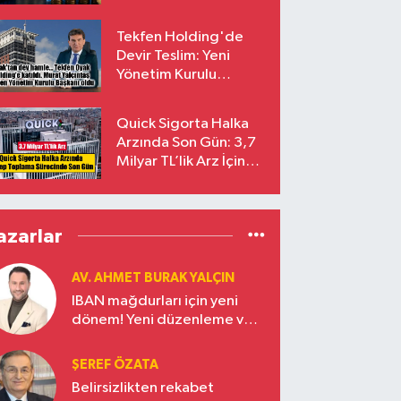
endekslerinden
çıkarılıyor
Tekfen Holding'de
Devir Teslim: Yeni
Yönetim Kurulu
Başkanı Prof. Dr. Murat
Yalçıntaş Oldu!
Quick Sigorta Halka
Arzında Son Gün: 3,7
Milyar TL’lik Arz İçin
Talepler Bugün Sona
Eriyor
azarlar
AV. AHMET BURAK YALÇIN
IBAN mağdurları için yeni
dönem! Yeni düzenleme ve
ceza indirim oranları
ŞEREF ÖZATA
Belirsizlikten rekabet