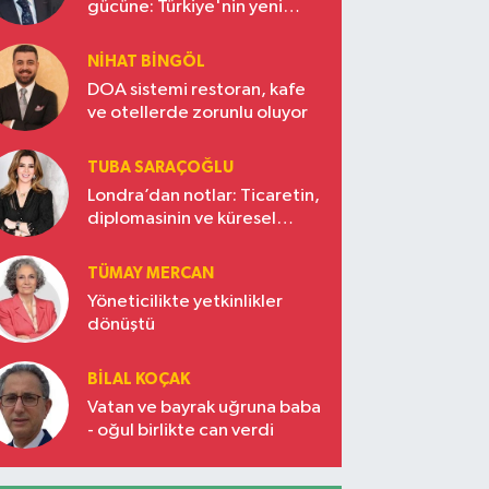
gücüne: Türkiye'nin yeni
ekonomi vizyonu
NIHAT BINGÖL
DOA sistemi restoran, kafe
ve otellerde zorunlu oluyor
TUBA SARAÇOĞLU
Londra’dan notlar: Ticaretin,
diplomasinin ve küresel
vizyonun başkentinde
Türkiye’nin yükselen gücü
TÜMAY MERCAN
Yöneticilikte yetkinlikler
dönüştü
BILAL KOÇAK
Vatan ve bayrak uğruna baba
- oğul birlikte can verdi