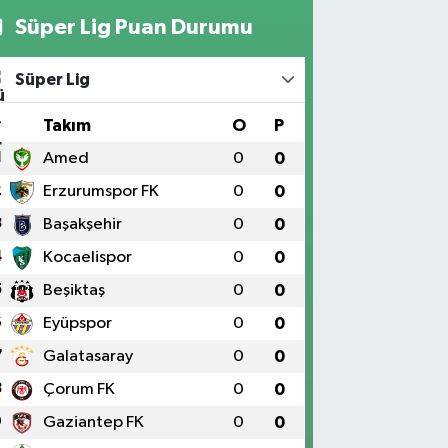
Süper Lig Puan Durumu
Süper Lig
#
Takım
O
P
1
Amed
0
0
2
Erzurumspor FK
0
0
3
Başakşehir
0
0
4
Kocaelispor
0
0
5
Beşiktaş
0
0
6
Eyüpspor
0
0
7
Galatasaray
0
0
8
Çorum FK
0
0
9
Gaziantep FK
0
0