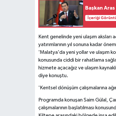
Başkan Aras 
İçeriği Görünt
Kent genelinde yeni ulaşım aksları a
yatırımlarının yıl sonuna kadar öne
'Malatya'da yeni yollar ve ulaşım k
konusunda ciddi bir rahatlama sağla
hizmete açacağız ve ulaşım kaynakl
diye konuştu.
'Kentsel dönüşüm çalışmalarına ağır
Programda konuşan Saim Gülal, Ça
çalışmalarının başlatılması konusu
Kiltepe arasındaki bölgede inşa edil