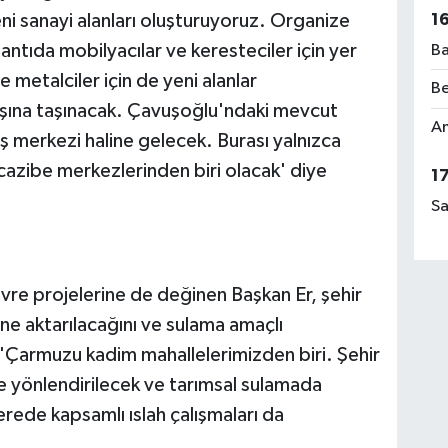
1
yeni sanayi alanları oluşturuyoruz. Organize
ntıda mobilyacılar ve keresteciler için yer
Ba
e metalciler için de yeni alanlar
Be
dışına taşınacak. Çavuşoğlu'ndaki mevcut
Am
ış merkezi haline gelecek. Burası yalnızca
cazibe merkezlerinden biri olacak' diye
1
Sa
vre projelerine de değinen Başkan Er, şehir
ne aktarılacağını ve sulama amaçlı
r, 'Çarmuzu kadim mahallelerimizden biri. Şehir
e yönlendirilecek ve tarımsal sulamada
rede kapsamlı ıslah çalışmaları da