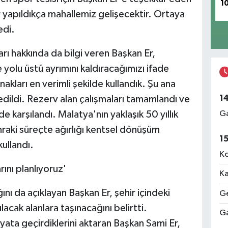
1
r yapıldıkça mahallemiz gelişecektir. Ortaya
edi.
ı hakkında da bilgi veren Başkan Er,
 yolu üstü ayrımını kaldıracağımızı ifade
akları en verimli şekilde kullandık. Şu ana
1
dildi. Rezerv alan çalışmaları tamamlandı ve
e karşılandı. Malatya'nın yaklaşık 50 yıllık
Ga
raki süreçte ağırlığı kentsel dönüşüm
1
kullandı.
Ko
ını planlıyoruz'
Ka
ını da açıklayan Başkan Er, şehir içindeki
Ge
acak alanlara taşınacağını belirtti.
Ga
ta geçirdiklerini aktaran Başkan Sami Er,