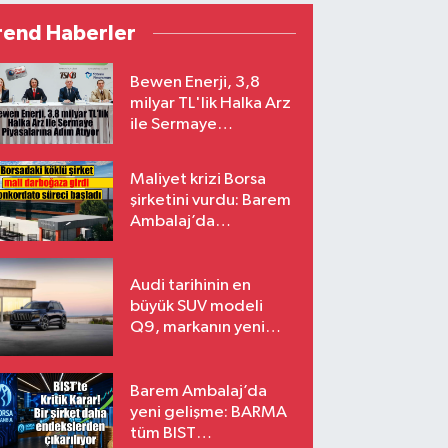
rend Haberler
Bewen Enerji, 3,8
milyar TL'lik Halka Arz
ile Sermaye
Piyasalarına Adım
Atıyor
Maliyet krizi Borsa
şirketini vurdu: Barem
Ambalaj’da
konkordato süreci
Audi tarihinin en
büyük SUV modeli
Q9, markanın yeni
amiral gemisi oluyor
Barem Ambalaj’da
yeni gelişme: BARMA
tüm BIST