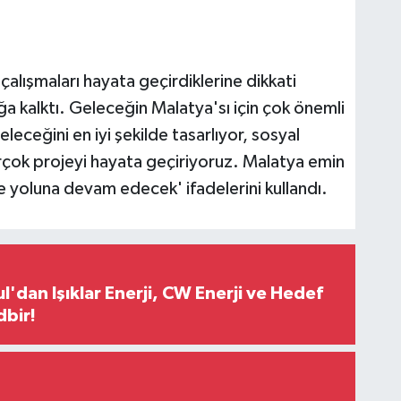
alışmaları hayata geçirdiklerine dikkati
ğa kalktı. Geleceğin Malatya'sı için çok önemli
leceğini en iyi şekilde tasarlıyor, sosyal
irçok projeyi hayata geçiriyoruz. Malatya emin
e yoluna devam edecek' ifadelerini kullandı.
l'dan Işıklar Enerji, CW Enerji ve Hedef
dbir!