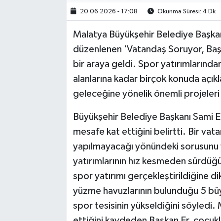
20.06.2026 - 17:08
Okunma Süresi: 4 Dk
Malatya Büyükşehir Belediye Başka
düzenlenen 'Vatandaş Soruyor, Baş
bir araya geldi. Spor yatırımlarınd
alanlarına kadar birçok konuda açık
geleceğine yönelik önemli projeleri 
Büyükşehir Belediye Başkanı Sami E
mesafe kat ettiğini belirtti. Bir vat
yapılmayacağı yönündeki sorusunu y
yatırımlarının hız kesmeden sürdüğün
spor yatırımı gerçekleştirildiğine di
yüzme havuzlarının bulunduğu 5 büy
spor tesisinin yükseldiğini söyledi
ettiğini kaydeden Başkan Er, çocukla