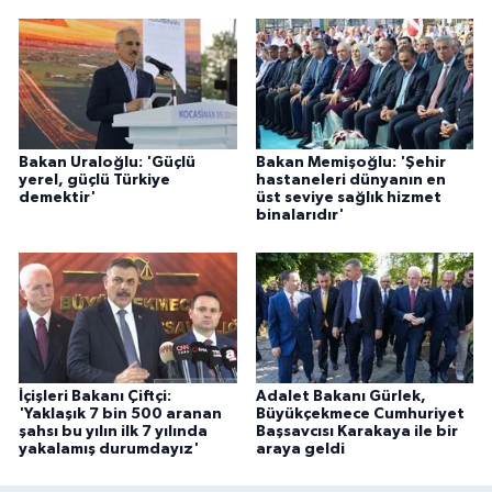
Bakan Uraloğlu: 'Güçlü
Bakan Memişoğlu: 'Şehir
yerel, güçlü Türkiye
hastaneleri dünyanın en
demektir'
üst seviye sağlık hizmet
binalarıdır'
İçişleri Bakanı Çiftçi:
Adalet Bakanı Gürlek,
'Yaklaşık 7 bin 500 aranan
Büyükçekmece Cumhuriyet
şahsı bu yılın ilk 7 yılında
Başsavcısı Karakaya ile bir
yakalamış durumdayız'
araya geldi