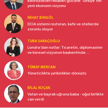
Belirsizlikten rekabet gücüne: Türkiye'nin
yeni ekonomi vizyonu
NIHAT BINGÖL
DOA sistemi restoran, kafe ve otellerde
zorunlu oluyor
TUBA SARAÇOĞLU
Londra’dan notlar: Ticaretin, diplomasinin
ve küresel vizyonun başkentinde
Türkiye’nin yükselen gücü
TÜMAY MERCAN
Yöneticilikte yetkinlikler dönüştü
BILAL KOÇAK
Vatan ve bayrak uğruna baba - oğul birlikte
can verdi