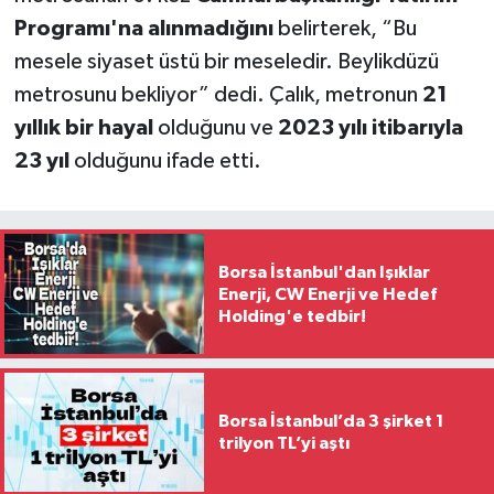
Programı'na alınmadığını
belirterek, “Bu
mesele siyaset üstü bir meseledir. Beylikdüzü
metrosunu bekliyor” dedi. Çalık, metronun
21
yıllık bir hayal
olduğunu ve
2023 yılı itibarıyla
23 yıl
olduğunu ifade etti.
Borsa İstanbul'dan Işıklar
Enerji, CW Enerji ve Hedef
Holding'e tedbir!
Borsa İstanbul’da 3 şirket 1
trilyon TL’yi aştı