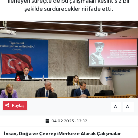
ilerleyen süreçte de bu çalışmaları kesintisiz bir
şekilde sürdüreceklerini ifade etti.
Gayrimenkul
Spor
Eğitim
Paylaş
-
+
A
A
04.02.2025 - 13:32
İnsan, Doğa ve Çevreyi Merkeze Alarak Çalışmalar