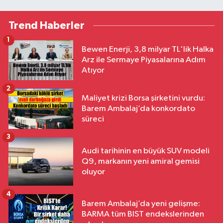
Trend Haberler
1
Bewen Enerji, 3,8 milyar TL'lik Halka
Arz ile Sermaye Piyasalarına Adım
Atıyor
2
Maliyet krizi Borsa şirketini vurdu:
Barem Ambalaj’da konkordato
süreci
3
Audi tarihinin en büyük SUV modeli
Q9, markanın yeni amiral gemisi
oluyor
4
Barem Ambalaj’da yeni gelişme:
BARMA tüm BIST endekslerinden