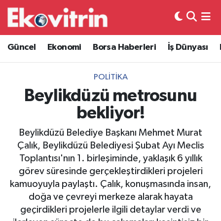
Güncel
Hava Durumu
Güncel
Ekonomi
Borsa Haberleri
İş Dünyası
Ekonomi
Trafik Durumu
POLITIKA
Borsa Haberleri
Süper Lig Puan Durumu ve Fikstür
Beylikdüzü metrosunu
bekliyor!
İş Dünyası
Tüm Manşetler
Beylikdüzü Belediye Başkanı Mehmet Murat
Lojistik
Son Dakika Haberleri
Çalık, Beylikdüzü Belediyesi Şubat Ayı Meclis
Toplantısı'nın 1. birleşiminde, yaklaşık 6 yıllık
Otovitrin
Haber Arşivi
görev süresinde gerçekleştirdikleri projeleri
kamuoyuyla paylaştı. Çalık, konuşmasında insan,
Asayiş
doğa ve çevreyi merkeze alarak hayata
geçirdikleri projelerle ilgili detaylar verdi ve
Magazin