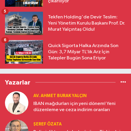
çıkarılıyor
5
Tekfen Holding'de Devir Teslim:
Yeni Yönetim Kurulu Başkanı Prof. Dr.
Murat Yalçıntaş Oldu!
6
Quick Sigorta Halka Arzında Son
Gün: 3,7 Milyar TL’lik Arz İçin
Talepler Bugün Sona Eriyor
Yazarlar
AV. AHMET BURAK YALÇIN
IBAN mağdurları için yeni dönem! Yeni
düzenleme ve ceza indirim oranları
ŞEREF ÖZATA