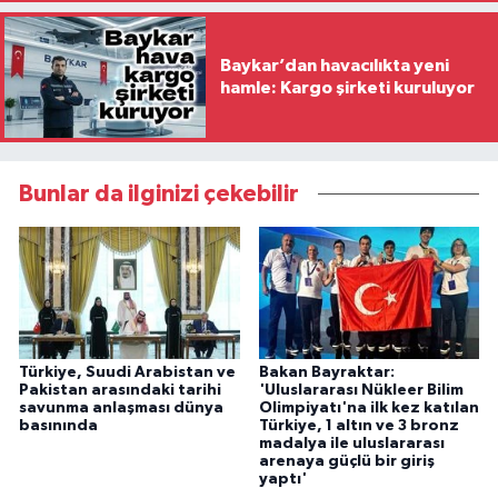
Baykar’dan havacılıkta yeni
hamle: Kargo şirketi kuruluyor
Bunlar da ilginizi çekebilir
Türkiye, Suudi Arabistan ve
Bakan Bayraktar:
Pakistan arasındaki tarihi
'Uluslararası Nükleer Bilim
savunma anlaşması dünya
Olimpiyatı'na ilk kez katılan
basınında
Türkiye, 1 altın ve 3 bronz
madalya ile uluslararası
arenaya güçlü bir giriş
yaptı'