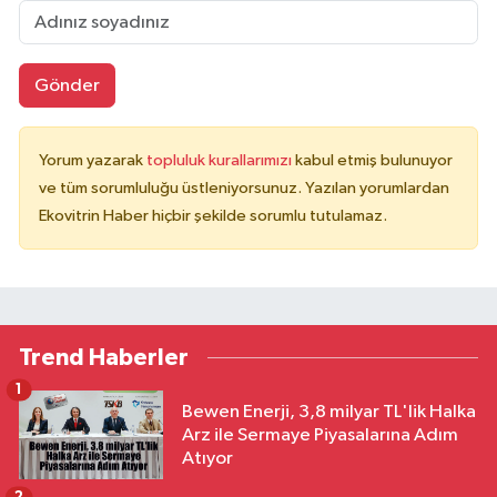
Gönder
Yorum yazarak
topluluk kurallarımızı
kabul etmiş bulunuyor
ve tüm sorumluluğu üstleniyorsunuz. Yazılan yorumlardan
Ekovitrin Haber hiçbir şekilde sorumlu tutulamaz.
Trend Haberler
1
Bewen Enerji, 3,8 milyar TL'lik Halka
Arz ile Sermaye Piyasalarına Adım
Atıyor