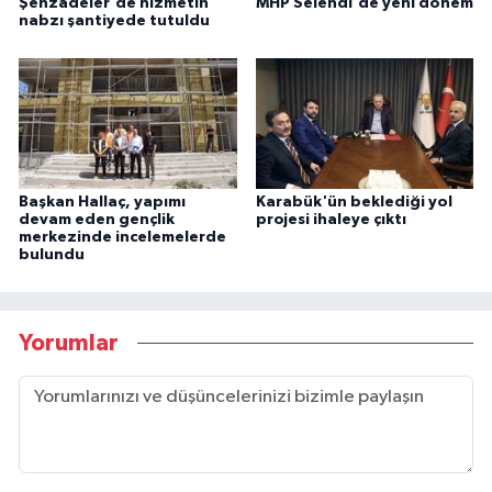
Şehzadeler'de hizmetin
MHP Selendi'de yeni dönem
nabzı şantiyede tutuldu
Başkan Hallaç, yapımı
Karabük'ün beklediği yol
devam eden gençlik
projesi ihaleye çıktı
merkezinde incelemelerde
bulundu
Yorumlar