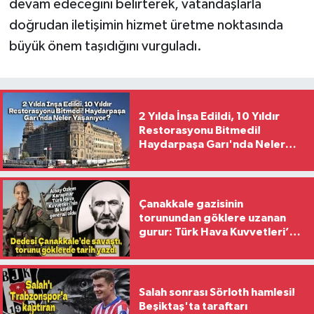
devam edeceğini belirterek, vatandaşlarla
doğrudan iletişimin hizmet üretme noktasında
büyük önem taşıdığını vurguladı.
2 Yılda İnşa Edildi, 10 Yıldır
Restorasyonu Bitmedi!
Haydarpaşa Garı'nda Neler
Yaşanıyor?
Çanakkale gazisinin
torunundan göklere uzanan
gurur: Türk Hava Kuvvetleri’nin
ilk kadın generali oldu
Salah sonrası Sörloth hamlesi!
Beşiktaş'ta taraftarı