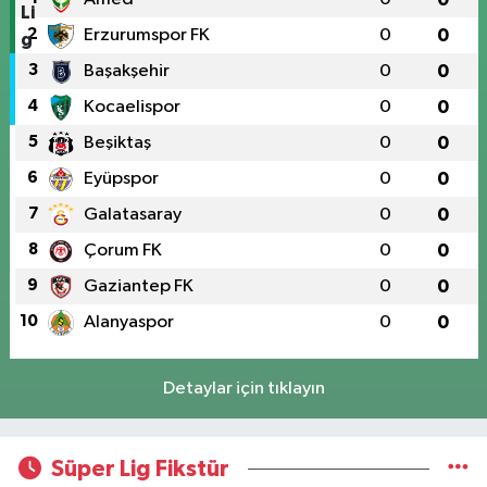
2
Erzurumspor FK
0
0
3
Başakşehir
0
0
4
Kocaelispor
0
0
5
Beşiktaş
0
0
6
Eyüpspor
0
0
7
Galatasaray
0
0
8
Çorum FK
0
0
9
Gaziantep FK
0
0
10
Alanyaspor
0
0
Detaylar için tıklayın
Süper Lig Fikstür