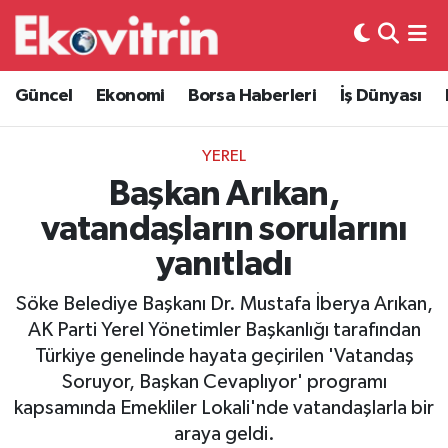
Güncel
Hava Durumu
Güncel
Ekonomi
Borsa Haberleri
İş Dünyası
Ekonomi
Trafik Durumu
YEREL
Borsa Haberleri
Süper Lig Puan Durumu ve Fikstür
Başkan Arıkan,
vatandaşların sorularını
İş Dünyası
Tüm Manşetler
yanıtladı
Lojistik
Son Dakika Haberleri
Söke Belediye Başkanı Dr. Mustafa İberya Arıkan,
AK Parti Yerel Yönetimler Başkanlığı tarafından
Otovitrin
Haber Arşivi
Türkiye genelinde hayata geçirilen 'Vatandaş
Soruyor, Başkan Cevaplıyor' programı
Asayiş
kapsamında Emekliler Lokali'nde vatandaşlarla bir
araya geldi.
Magazin