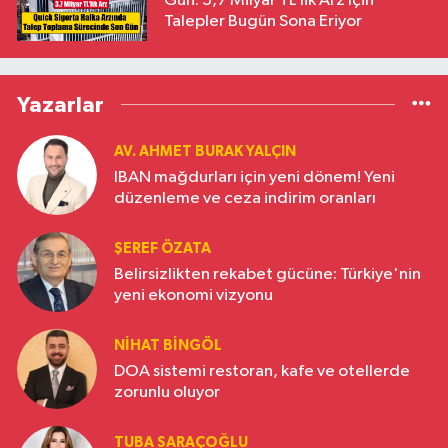
Gün: 3,7 Milyar TL’lik Arz İçin
Talepler Bugün Sona Eriyor
Yazarlar
AV. AHMET BURAK YALÇIN
IBAN mağdurları için yeni dönem! Yeni
düzenleme ve ceza indirim oranları
ŞEREF ÖZATA
Belirsizlikten rekabet gücüne: Türkiye'nin
yeni ekonomi vizyonu
NIHAT BINGÖL
DOA sistemi restoran, kafe ve otellerde
zorunlu oluyor
TUBA SARAÇOĞLU