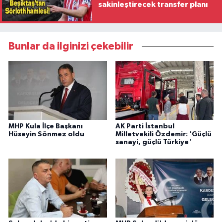
sakinleştirecek transfer planı
Bunlar da ilginizi çekebilir
MHP Kula İlçe Başkanı
AK Parti İstanbul
Hüseyin Sönmez oldu
Milletvekili Özdemir: 'Güçlü
sanayi, güçlü Türkiye'