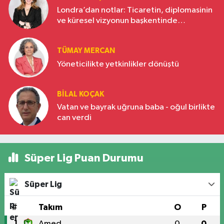
Londra’dan notlar: Ticaretin, diplomasinin
ve küresel vizyonun başkentinde
Türkiye’nin yükselen gücü
TÜMAY MERCAN
Yöneticilikte yetkinlikler dönüştü
BILAL KOÇAK
Vatan ve bayrak uğruna baba - oğul birlikte
can verdi
Süper Lig Puan Durumu
Süper Lig
#
Takım
O
P
1
Amed
0
0