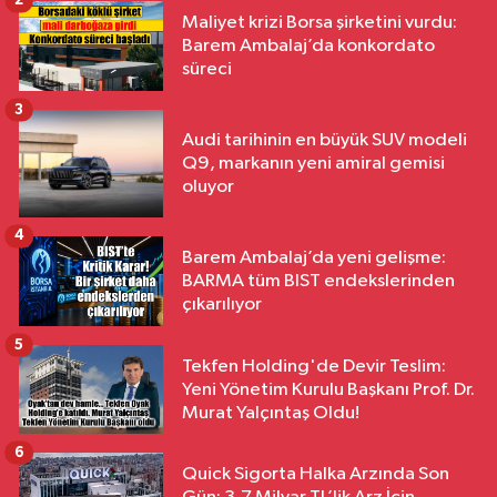
2
Maliyet krizi Borsa şirketini vurdu:
Barem Ambalaj’da konkordato
süreci
3
Audi tarihinin en büyük SUV modeli
Q9, markanın yeni amiral gemisi
oluyor
4
Barem Ambalaj’da yeni gelişme:
BARMA tüm BIST endekslerinden
çıkarılıyor
5
Tekfen Holding'de Devir Teslim:
Yeni Yönetim Kurulu Başkanı Prof. Dr.
Murat Yalçıntaş Oldu!
6
Quick Sigorta Halka Arzında Son