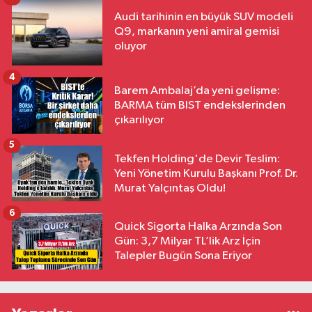
Audi tarihinin en büyük SUV modeli
Q9, markanın yeni amiral gemisi
oluyor
4
Barem Ambalaj’da yeni gelişme:
BARMA tüm BIST endekslerinden
çıkarılıyor
5
Tekfen Holding'de Devir Teslim:
Yeni Yönetim Kurulu Başkanı Prof. Dr.
Murat Yalçıntaş Oldu!
6
Quick Sigorta Halka Arzında Son
Gün: 3,7 Milyar TL’lik Arz İçin
Talepler Bugün Sona Eriyor