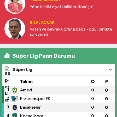
Yöneticilikte yetkinlikler dönüştü
BILAL KOÇAK
Vatan ve bayrak uğruna baba - oğul birlikte
can verdi
Süper Lig Puan Durumu
Süper Lig
#
Takım
O
P
1
Amed
0
0
2
Erzurumspor FK
0
0
3
Başakşehir
0
0
4
Kocaelispor
0
0