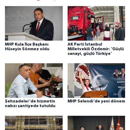
MHP Kula İlçe Başkanı
AK Parti İstanbul
Hüseyin Sönmez oldu
Milletvekili Özdemir: 'Güçlü
sanayi, güçlü Türkiye'
Şehzadeler'de hizmetin
MHP Selendi'de yeni dönem
nabzı şantiyede tutuldu