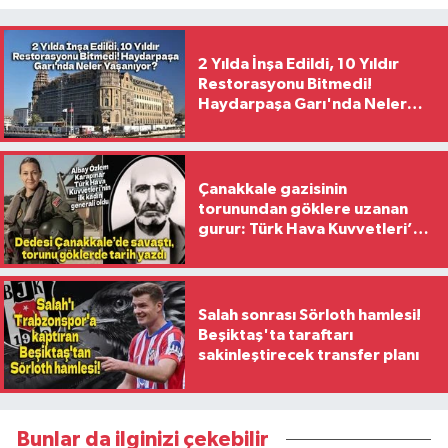
2 Yılda İnşa Edildi, 10 Yıldır
Restorasyonu Bitmedi!
Haydarpaşa Garı'nda Neler
Yaşanıyor?
Çanakkale gazisinin
torunundan göklere uzanan
gurur: Türk Hava Kuvvetleri’nin
ilk kadın generali oldu
Salah sonrası Sörloth hamlesi!
Beşiktaş'ta taraftarı
sakinleştirecek transfer planı
Bunlar da ilginizi çekebilir