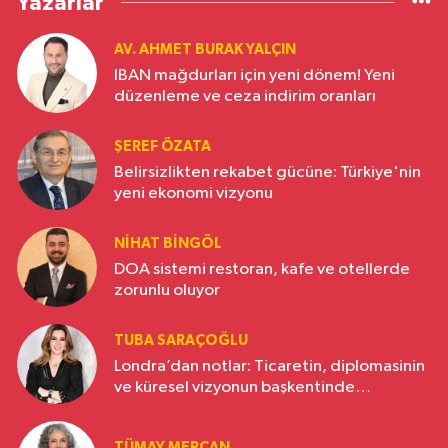
Yazarlar
AV. AHMET BURAK YALÇIN
IBAN mağdurları için yeni dönem! Yeni
düzenleme ve ceza indirim oranları
ŞEREF ÖZATA
Belirsizlikten rekabet gücüne: Türkiye'nin
yeni ekonomi vizyonu
NIHAT BINGÖL
DOA sistemi restoran, kafe ve otellerde
zorunlu oluyor
TUBA SARAÇOĞLU
Londra’dan notlar: Ticaretin, diplomasinin
ve küresel vizyonun başkentinde
Türkiye’nin yükselen gücü
TÜMAY MERCAN