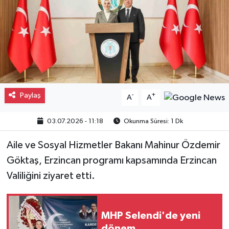
Gayrimenkul
Spor
Eğitim
Paylaş
-
+
A
A
03.07.2026 - 11:18
Okunma Süresi: 1 Dk
Aile ve Sosyal Hizmetler Bakanı Mahinur Özdemir
Göktaş, Erzincan programı kapsamında Erzincan
Valiliğini ziyaret etti.
MHP Selendi'de yeni
dönem