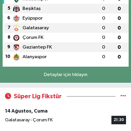
5
Beşiktaş
0
0
6
Eyüpspor
0
0
7
Galatasaray
0
0
8
Çorum FK
0
0
9
Gaziantep FK
0
0
10
Alanyaspor
0
0
Detaylar için tıklayın
Süper Lig Fikstür
14 Ağustos, Cuma
Galatasaray - Çorum FK
21:30