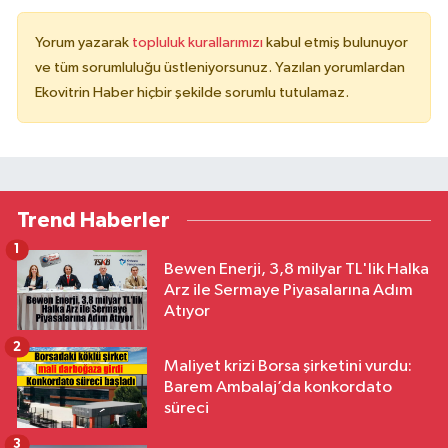
Yorum yazarak
topluluk kurallarımızı
kabul etmiş bulunuyor
ve tüm sorumluluğu üstleniyorsunuz. Yazılan yorumlardan
Ekovitrin Haber hiçbir şekilde sorumlu tutulamaz.
Trend Haberler
1
Bewen Enerji, 3,8 milyar TL'lik Halka
Arz ile Sermaye Piyasalarına Adım
Atıyor
2
Maliyet krizi Borsa şirketini vurdu:
Barem Ambalaj’da konkordato
süreci
3