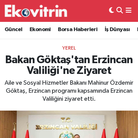
Güncel
Hava Durumu
Güncel
Ekonomi
Borsa Haberleri
İş Dünyası
Ekonomi
Trafik Durumu
YEREL
Borsa Haberleri
Süper Lig Puan Durumu ve Fikstür
Bakan Göktaş'tan Erzincan
Valiliği'ne Ziyaret
İş Dünyası
Tüm Manşetler
Aile ve Sosyal Hizmetler Bakanı Mahinur Özdemir
Lojistik
Son Dakika Haberleri
Göktaş, Erzincan programı kapsamında Erzincan
Valiliğini ziyaret etti.
Otovitrin
Haber Arşivi
Asayiş
Magazin