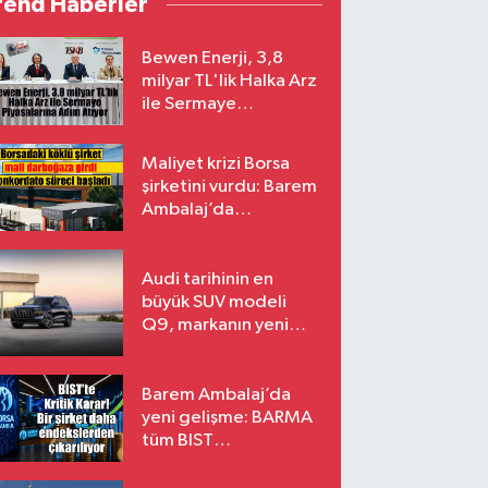
rend Haberler
Bewen Enerji, 3,8
milyar TL'lik Halka Arz
ile Sermaye
Piyasalarına Adım
Atıyor
Maliyet krizi Borsa
şirketini vurdu: Barem
Ambalaj’da
konkordato süreci
Audi tarihinin en
büyük SUV modeli
Q9, markanın yeni
amiral gemisi oluyor
Barem Ambalaj’da
yeni gelişme: BARMA
tüm BIST
endekslerinden
çıkarılıyor