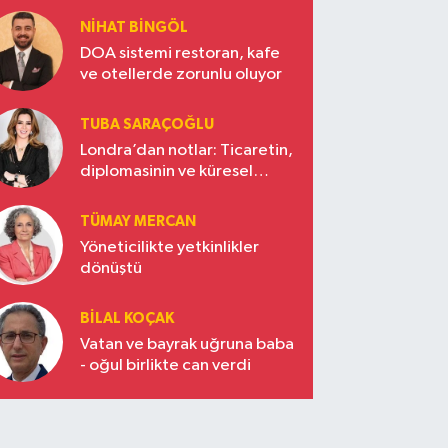
NIHAT BINGÖL
DOA sistemi restoran, kafe
ve otellerde zorunlu oluyor
TUBA SARAÇOĞLU
Londra’dan notlar: Ticaretin,
diplomasinin ve küresel
vizyonun başkentinde
Türkiye’nin yükselen gücü
TÜMAY MERCAN
Yöneticilikte yetkinlikler
dönüştü
BILAL KOÇAK
Vatan ve bayrak uğruna baba
- oğul birlikte can verdi