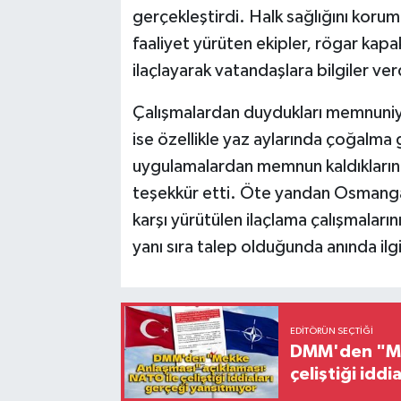
gerçekleştirdi. Halk sağlığını koru
faaliyet yürüten ekipler, rögar kapak
ilaçlayarak vatandaşlara bilgiler ver
Çalışmalardan duydukları memnuniyet
ise özellikle yaz aylarında çoğalma 
uygulamalardan memnun kaldıklarını
teşekkür etti. Öte yandan Osmangazi
karşı yürütülen ilaçlama çalışmaların
yanı sıra talep olduğunda anında ilgi
EDITÖRÜN SEÇTIĞI
DMM'den "Mek
çeliştiği idd