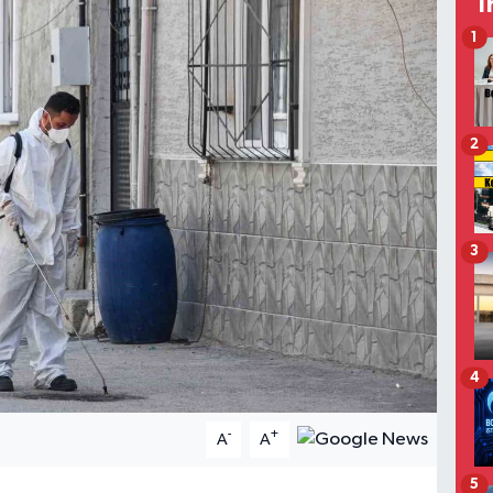
T
1
2
3
4
-
+
A
A
5