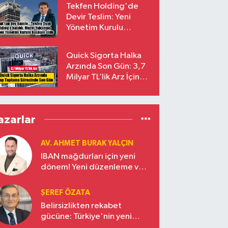
Tekfen Holding'de
Devir Teslim: Yeni
Yönetim Kurulu
Başkanı Prof. Dr. Murat
Yalçıntaş Oldu!
Quick Sigorta Halka
Arzında Son Gün: 3,7
Milyar TL’lik Arz İçin
Talepler Bugün Sona
Eriyor
azarlar
AV. AHMET BURAK YALÇIN
IBAN mağdurları için yeni
dönem! Yeni düzenleme ve
ceza indirim oranları
ŞEREF ÖZATA
Belirsizlikten rekabet
gücüne: Türkiye'nin yeni
ekonomi vizyonu