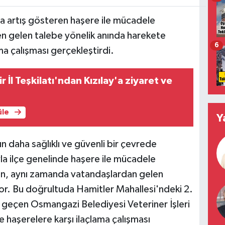
a artış gösteren haşere ile mücadele
n gelen talebe yönelik anında harekete
6
ma çalışması gerçekleştirdi.
 İl Teşkilatı'ndan Kızılay'a ziyaret ve
üle
Y
 daha sağlıklı ve güvenli bir çevrede
la ilçe genelinde haşere ile mücadele
ken, aynı zamanda vatandaşlardan gelen
iyor. Bu doğrultuda Hamitler Mahallesi'ndeki 2.
 geçen Osmangazi Belediyesi Veteriner İşleri
 haşerelere karşı ilaçlama çalışması