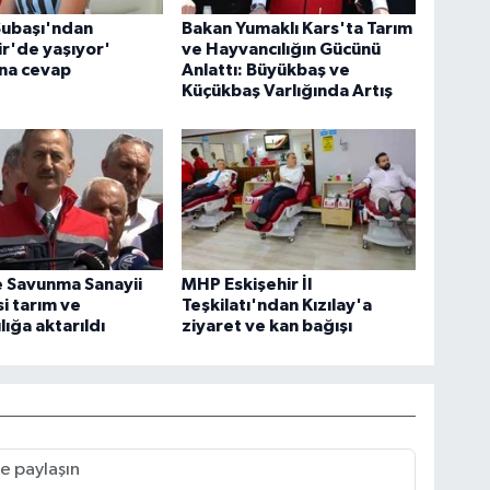
Subaşı'ndan
Bakan Yumaklı Kars'ta Tarım
ir'de yaşıyor'
ve Hayvancılığın Gücünü
ına cevap
Anlattı: Büyükbaş ve
Küçükbaş Varlığında Artış
 Savunma Sanayii
MHP Eskişehir İl
i tarım ve
Teşkilatı'ndan Kızılay'a
lığa aktarıldı
ziyaret ve kan bağışı