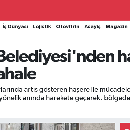
İş Dünyası
Lojistik
Otovitrin
Asayiş
Magazin
elediyesi'nden ha
ahale
larında artış gösteren haşere ile mücade
yönelik anında harekete geçerek, bölgede d