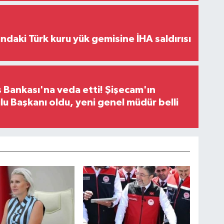
ındaki Türk kuru yük gemisine İHA saldırısı
 Bankası'na veda etti! Şişecam'ın
u Başkanı oldu, yeni genel müdür belli