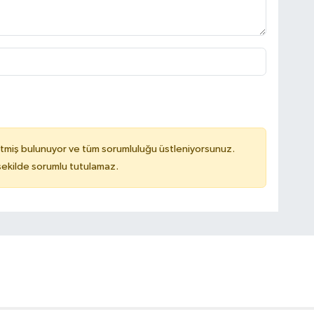
tmiş bulunuyor ve tüm sorumluluğu üstleniyorsunuz.
 şekilde sorumlu tutulamaz.