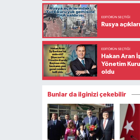
EDITÖRÜN SEÇTIĞI
Rusya açıklar
EDITÖRÜN SEÇTIĞI
Hakan Aran İş
Yönetim Kurul
oldu
Bunlar da ilginizi çekebilir