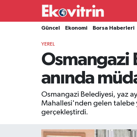
Güncel
Hava Durumu
Güncel
Ekonomi
Borsa Haberleri
Ekonomi
Trafik Durumu
YEREL
Osmangazi B
Borsa Haberleri
Süper Lig Puan Durumu ve Fikstür
İş Dünyası
Tüm Manşetler
anında müd
Lojistik
Son Dakika Haberleri
Osmangazi Belediyesi, yaz ay
Otovitrin
Haber Arşivi
Mahallesi'nden gelen talebe 
gerçekleştirdi.
Asayiş
Magazin