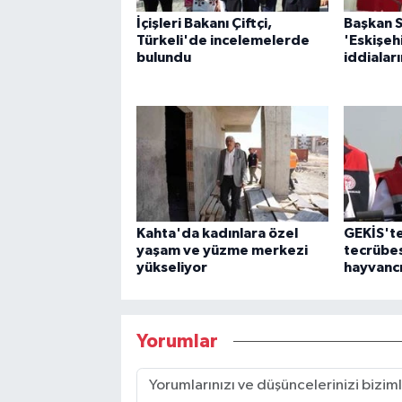
İçişleri Bakanı Çiftçi,
Başkan 
Türkeli'de incelemelerde
'Eskişeh
bulundu
iddialar
Kahta'da kadınlara özel
GEKİS'te
yaşam ve yüzme merkezi
tecrübes
yükseliyor
hayvancı
Yorumlar