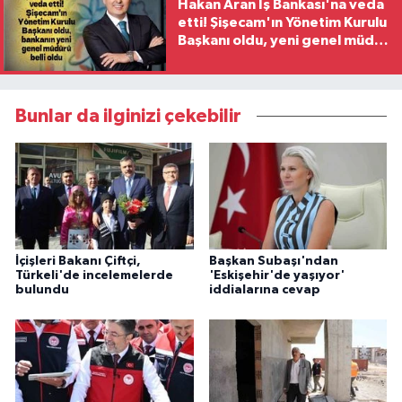
Hakan Aran İş Bankası'na veda
etti! Şişecam'ın Yönetim Kurulu
Başkanı oldu, yeni genel müdür
belli oldu
Bunlar da ilginizi çekebilir
İçişleri Bakanı Çiftçi,
Başkan Subaşı'ndan
Türkeli'de incelemelerde
'Eskişehir'de yaşıyor'
bulundu
iddialarına cevap