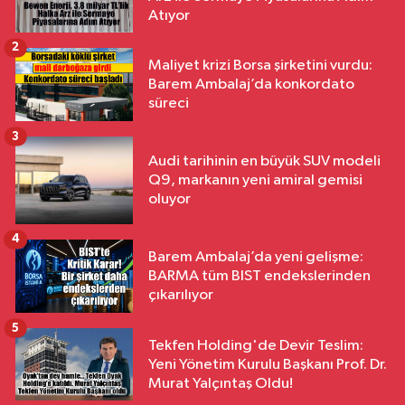
Atıyor
2
Maliyet krizi Borsa şirketini vurdu:
Barem Ambalaj’da konkordato
süreci
3
Audi tarihinin en büyük SUV modeli
Q9, markanın yeni amiral gemisi
oluyor
4
Barem Ambalaj’da yeni gelişme:
BARMA tüm BIST endekslerinden
çıkarılıyor
5
Tekfen Holding'de Devir Teslim:
Yeni Yönetim Kurulu Başkanı Prof. Dr.
Murat Yalçıntaş Oldu!