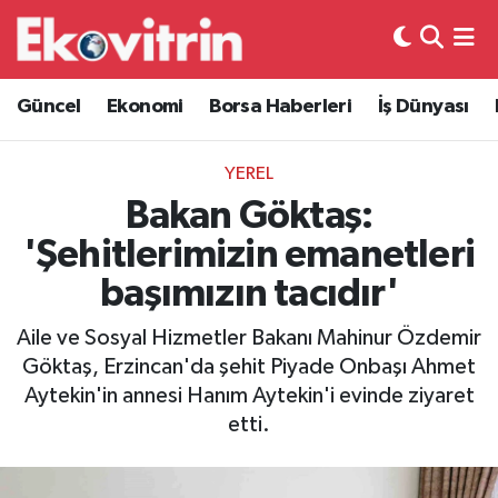
Güncel
Hava Durumu
Güncel
Ekonomi
Borsa Haberleri
İş Dünyası
Ekonomi
Trafik Durumu
YEREL
Borsa Haberleri
Süper Lig Puan Durumu ve Fikstür
Bakan Göktaş:
'Şehitlerimizin emanetleri
İş Dünyası
Tüm Manşetler
başımızın tacıdır'
Lojistik
Son Dakika Haberleri
Aile ve Sosyal Hizmetler Bakanı Mahinur Özdemir
Göktaş, Erzincan'da şehit Piyade Onbaşı Ahmet
Otovitrin
Haber Arşivi
Aytekin'in annesi Hanım Aytekin'i evinde ziyaret
etti.
Asayiş
Magazin