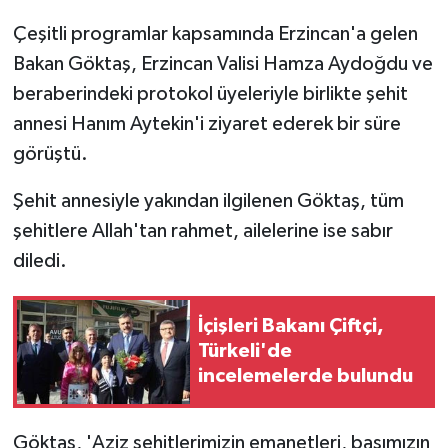
Çeşitli programlar kapsamında Erzincan'a gelen
Bakan Göktaş, Erzincan Valisi Hamza Aydoğdu ve
beraberindeki protokol üyeleriyle birlikte şehit
annesi Hanım Aytekin'i ziyaret ederek bir süre
görüştü.
Şehit annesiyle yakından ilgilenen Göktaş, tüm
şehitlere Allah'tan rahmet, ailelerine ise sabır
diledi.
İçişleri Bakanı Çiftçi,
Türkeli'de
incelemelerde bulundu
Göktaş, 'Aziz şehitlerimizin emanetleri, başımızın