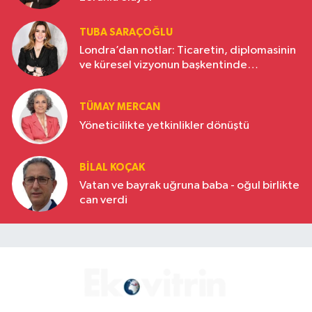
TUBA SARAÇOĞLU
Londra’dan notlar: Ticaretin, diplomasinin
ve küresel vizyonun başkentinde
Türkiye’nin yükselen gücü
TÜMAY MERCAN
Yöneticilikte yetkinlikler dönüştü
BILAL KOÇAK
Vatan ve bayrak uğruna baba - oğul birlikte
can verdi