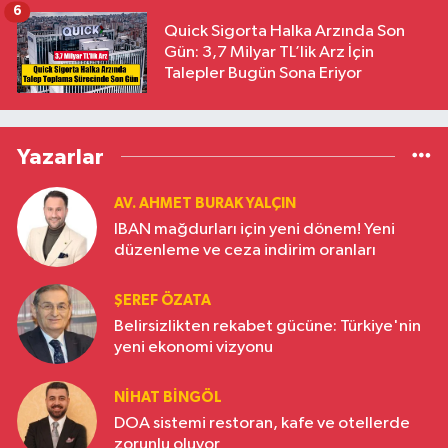
6
Quick Sigorta Halka Arzında Son
Gün: 3,7 Milyar TL’lik Arz İçin
Talepler Bugün Sona Eriyor
Yazarlar
AV. AHMET BURAK YALÇIN
IBAN mağdurları için yeni dönem! Yeni
düzenleme ve ceza indirim oranları
ŞEREF ÖZATA
Belirsizlikten rekabet gücüne: Türkiye'nin
yeni ekonomi vizyonu
NIHAT BINGÖL
DOA sistemi restoran, kafe ve otellerde
zorunlu oluyor