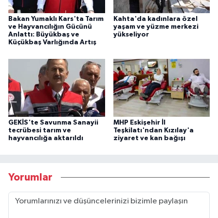
Bakan Yumaklı Kars'ta Tarım
Kahta'da kadınlara özel
ve Hayvancılığın Gücünü
yaşam ve yüzme merkezi
Anlattı: Büyükbaş ve
yükseliyor
Küçükbaş Varlığında Artış
GEKİS'te Savunma Sanayii
MHP Eskişehir İl
tecrübesi tarım ve
Teşkilatı'ndan Kızılay'a
hayvancılığa aktarıldı
ziyaret ve kan bağışı
Yorumlar