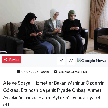
Gayrimenkul
Spor
Eğitim
Paylaş
-
+
A
A
04.07.2026 - 09:16
Okunma Süresi: 1 Dk
Aile ve Sosyal Hizmetler Bakanı Mahinur Özdemir
Göktaş, Erzincan'da şehit Piyade Onbaşı Ahmet
Aytekin'in annesi Hanım Aytekin'i evinde ziyaret
etti.