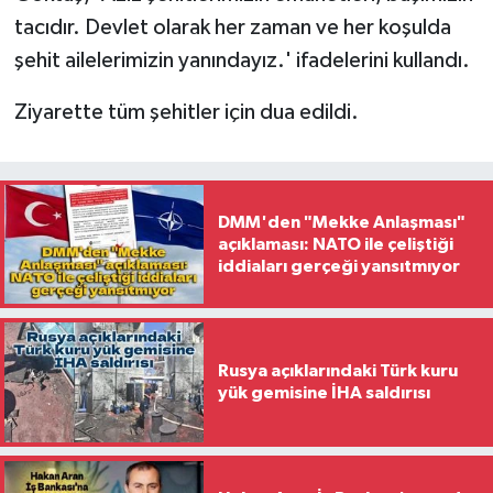
tacıdır. Devlet olarak her zaman ve her koşulda
şehit ailelerimizin yanındayız.' ifadelerini kullandı.
Ziyarette tüm şehitler için dua edildi.
DMM'den "Mekke Anlaşması"
açıklaması: NATO ile çeliştiği
iddiaları gerçeği yansıtmıyor
Rusya açıklarındaki Türk kuru
yük gemisine İHA saldırısı