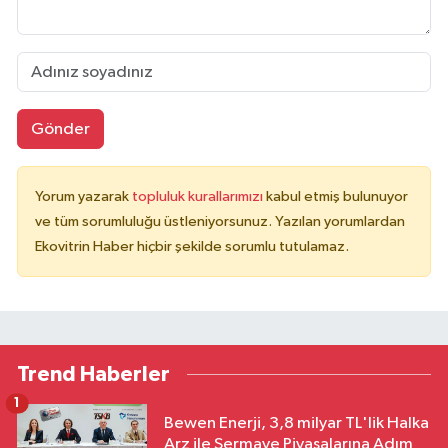
Gönder
Yorum yazarak
topluluk kurallarımızı
kabul etmiş bulunuyor
ve tüm sorumluluğu üstleniyorsunuz. Yazılan yorumlardan
Ekovitrin Haber hiçbir şekilde sorumlu tutulamaz.
Trend Haberler
1
Bewen Enerji, 3,8 milyar TL'lik Halka
Arz ile Sermaye Piyasalarına Adım