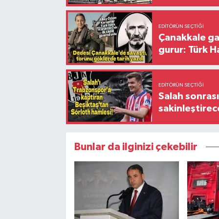
EDITÖRÜN SEÇTIĞI
Çanakkale ga
gurur: Türk H
EDITÖRÜN SEÇTIĞI
Salah sonrası
sakinleştirec
Bunlar da ilginizi çekebilir