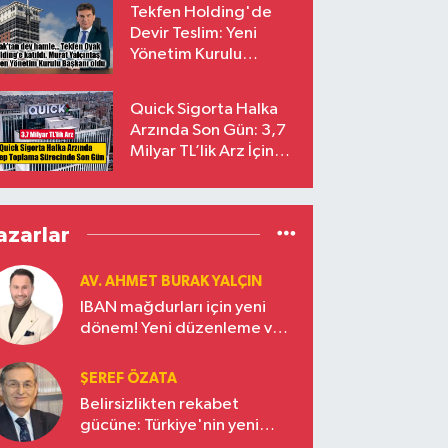
Tekfen Holding'de
Devir Teslim: Yeni
Yönetim Kurulu
Başkanı Prof. Dr. Murat
Yalçıntaş Oldu!
Quick Sigorta Halka
Arzında Son Gün: 3,7
Milyar TL’lik Arz İçin
Talepler Bugün Sona
Eriyor
azarlar
AV. AHMET BURAK YALÇIN
IBAN mağdurları için yeni
dönem! Yeni düzenleme ve
ceza indirim oranları
ŞEREF ÖZATA
Belirsizlikten rekabet
gücüne: Türkiye'nin yeni
ekonomi vizyonu