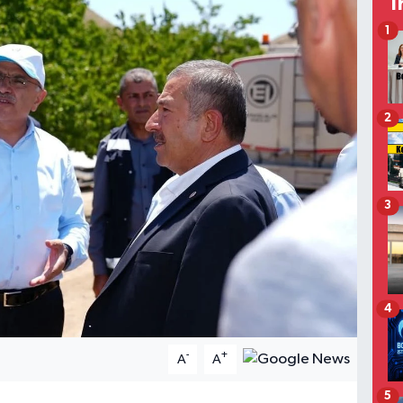
T
1
2
3
4
-
+
A
A
5