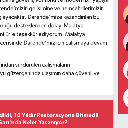
nı daha güvenli, konforlu ve modern bir yapıya
rende'mizin gelişimine ve hemşehrilerimizin
ğlayacaktır. Darende'mize kazandırılan bu
olduğu desteklerden dolayı Malatya
mi Er'e teşekkür ediyorum. Malatya
i içerisinde Darende'miz için çalışmaya devam
ından sürdürülen çalışmaların
yu güzergahında ulaşımın daha güvenli ve
Edildi, 10 Yıldır Restorasyonu Bitmedi!
arı'nda Neler Yaşanıyor?