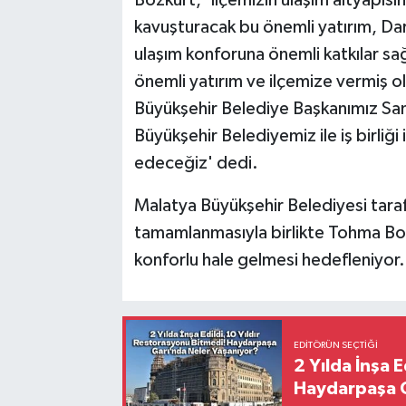
Bozkurt, 'İlçemizin ulaşım altyapısı
kavuşturacak bu önemli yatırım, Da
ulaşım konforuna önemli katkılar sa
önemli yatırım ve ilçemize vermiş 
Büyükşehir Belediye Başkanımız Sa
Büyükşehir Belediyemiz ile iş birliğ
edeceğiz' dedi.
Malatya Büyükşehir Belediyesi taraf
tamamlanmasıyla birlikte Tohma Bo
konforlu hale gelmesi hedefleniyor.
EDITÖRÜN SEÇTIĞI
2 Yılda İnşa 
Haydarpaşa G