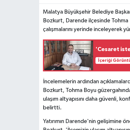
Malatya Büyükşehir Belediye Başkan
Bozkurt, Darende ilçesinde Tohma
çalışmalarını yerinde inceleyerek yür
'Cesaret ist
İçeriği Görünt
İncelemelerin ardından açıklamalar
Bozkurt, Tohma Boyu güzergahında s
ulaşım altyapısını daha güvenli, ko
belirtti.
Yatırımın Darende'nin gelişimine ön