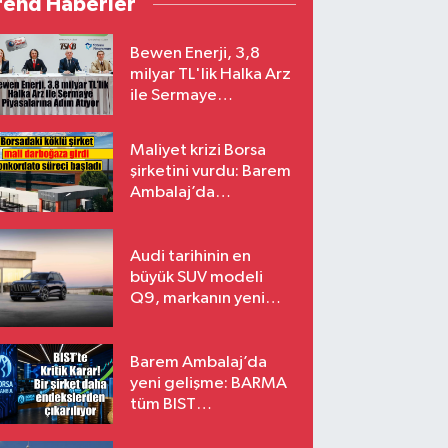
rend Haberler
Bewen Enerji, 3,8
milyar TL'lik Halka Arz
ile Sermaye
Piyasalarına Adım
Atıyor
Maliyet krizi Borsa
şirketini vurdu: Barem
Ambalaj’da
konkordato süreci
Audi tarihinin en
büyük SUV modeli
Q9, markanın yeni
amiral gemisi oluyor
Barem Ambalaj’da
yeni gelişme: BARMA
tüm BIST
endekslerinden
çıkarılıyor