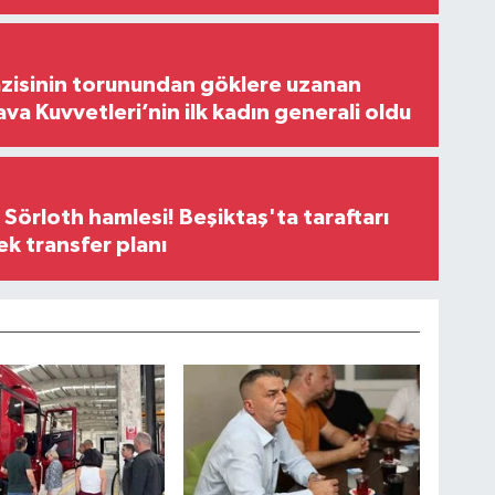
zisinin torunundan göklere uzanan
ava Kuvvetleri’nin ilk kadın generali oldu
 Sörloth hamlesi! Beşiktaş'ta taraftarı
ek transfer planı