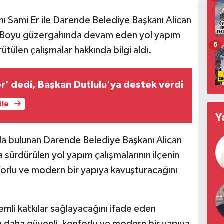
ı Sami Er ile Darende Belediye Başkanı Alican
 Boyu güzergahında devam eden yol yapım
6
ütülen çalışmalar hakkında bilgi aldı.
er' dedi, Başkan Dutlulu'ya destek verdi
üle
Y
da bulunan Darende Belediye Başkanı Alican
ürdürülen yol yapım çalışmalarının ilçenin
nforlu ve modern bir yapıya kavuşturacağını
emli katkılar sağlayacağını ifade eden