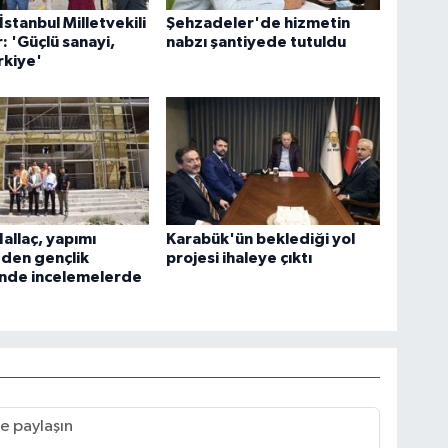
İstanbul Milletvekili
Şehzadeler'de hizmetin
 'Güçlü sanayi,
nabzı şantiyede tutuldu
rkiye'
allaç, yapımı
Karabük'ün beklediği yol
den gençlik
projesi ihaleye çıktı
nde incelemelerde