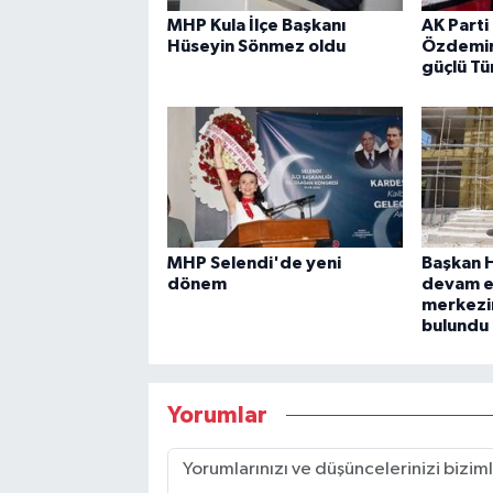
MHP Kula İlçe Başkanı
AK Parti 
Hüseyin Sönmez oldu
Özdemir:
güçlü Tü
MHP Selendi'de yeni
Başkan H
dönem
devam e
merkezi
bulundu
Yorumlar