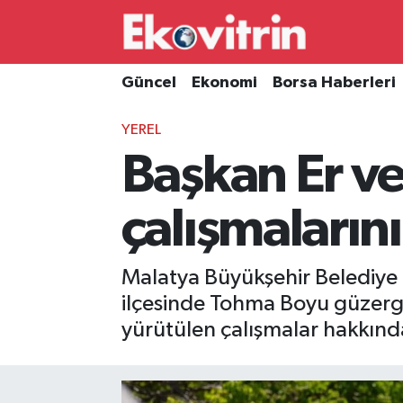
Güncel
Hava Durumu
Güncel
Ekonomi
Borsa Haberleri
Ekonomi
Trafik Durumu
YEREL
Başkan Er ve
Borsa Haberleri
Süper Lig Puan Durumu ve Fikstür
İş Dünyası
Tüm Manşetler
çalışmalarını
Lojistik
Son Dakika Haberleri
Malatya Büyükşehir Belediye 
Otovitrin
Haber Arşivi
ilçesinde Tohma Boyu güzerg
yürütülen çalışmalar hakkında 
Asayiş
Magazin