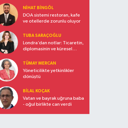
NIHAT BINGÖL
DOA sistemi restoran, kafe
ve otellerde zorunlu oluyor
TUBA SARAÇOĞLU
Londra’dan notlar: Ticaretin,
diplomasinin ve küresel
vizyonun başkentinde
Türkiye’nin yükselen gücü
TÜMAY MERCAN
Yöneticilikte yetkinlikler
dönüştü
BILAL KOÇAK
Vatan ve bayrak uğruna baba
- oğul birlikte can verdi