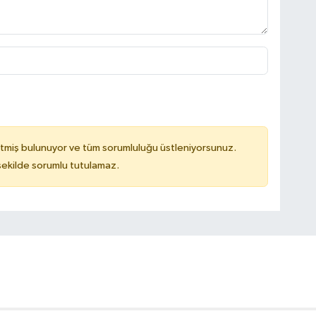
tmiş bulunuyor ve tüm sorumluluğu üstleniyorsunuz.
 şekilde sorumlu tutulamaz.