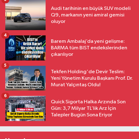
Audi tarihinin en büyük SUV modeli
Q9, markanın yeni amiral gemisi
oluyor
4
Barem Ambalaj’da yeni gelişme:
BARMA tüm BIST endekslerinden
çıkarılıyor
5
Tekfen Holding'de Devir Teslim:
Yeni Yönetim Kurulu Başkanı Prof. Dr.
Murat Yalçıntaş Oldu!
6
Quick Sigorta Halka Arzında Son
Gün: 3,7 Milyar TL’lik Arz İçin
Talepler Bugün Sona Eriyor