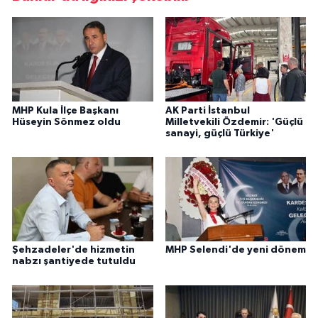
MHP Kula İlçe Başkanı
AK Parti İstanbul
Hüseyin Sönmez oldu
Milletvekili Özdemir: 'Güçlü
sanayi, güçlü Türkiye'
Şehzadeler'de hizmetin
MHP Selendi'de yeni dönem
nabzı şantiyede tutuldu