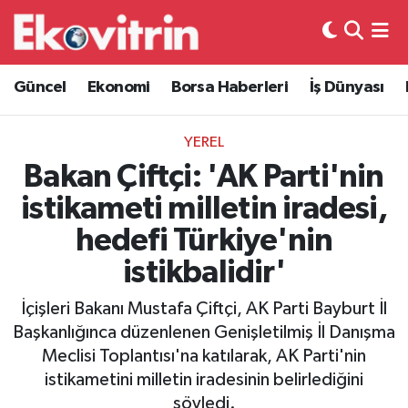
Güncel
Hava Durumu
Güncel
Ekonomi
Borsa Haberleri
İş Dünyası
Ekonomi
Trafik Durumu
YEREL
Borsa Haberleri
Süper Lig Puan Durumu ve Fikstür
Bakan Çiftçi: 'AK Parti'nin
istikameti milletin iradesi,
İş Dünyası
Tüm Manşetler
hedefi Türkiye'nin
Lojistik
Son Dakika Haberleri
istikbalidir'
Otovitrin
Haber Arşivi
İçişleri Bakanı Mustafa Çiftçi, AK Parti Bayburt İl
Başkanlığınca düzenlenen Genişletilmiş İl Danışma
Asayiş
Meclisi Toplantısı'na katılarak, AK Parti'nin
istikametini milletin iradesinin belirlediğini
Magazin
söyledi.