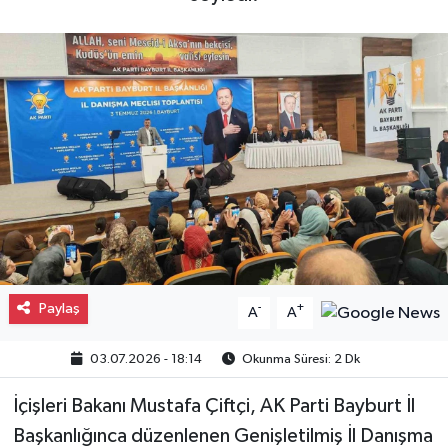
Gayrimenkul
Spor
Eğitim
Paylaş
-
+
A
A
03.07.2026 - 18:14
Okunma Süresi: 2 Dk
İçişleri Bakanı Mustafa Çiftçi, AK Parti Bayburt İl
Başkanlığınca düzenlenen Genişletilmiş İl Danışma