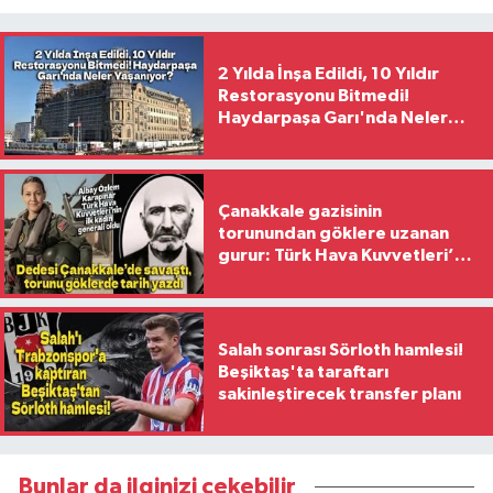
2 Yılda İnşa Edildi, 10 Yıldır
Restorasyonu Bitmedi!
Haydarpaşa Garı'nda Neler
Yaşanıyor?
Çanakkale gazisinin
torunundan göklere uzanan
gurur: Türk Hava Kuvvetleri’nin
ilk kadın generali oldu
Salah sonrası Sörloth hamlesi!
Beşiktaş'ta taraftarı
sakinleştirecek transfer planı
Bunlar da ilginizi çekebilir