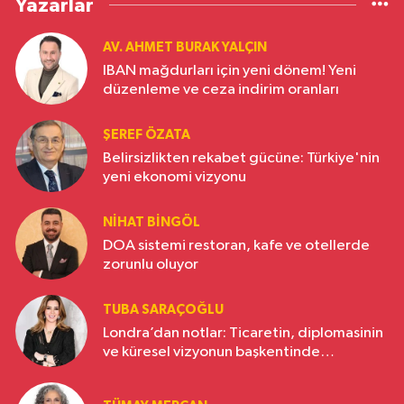
Yazarlar
AV. AHMET BURAK YALÇIN
IBAN mağdurları için yeni dönem! Yeni
düzenleme ve ceza indirim oranları
ŞEREF ÖZATA
Belirsizlikten rekabet gücüne: Türkiye'nin
yeni ekonomi vizyonu
NIHAT BINGÖL
DOA sistemi restoran, kafe ve otellerde
zorunlu oluyor
TUBA SARAÇOĞLU
Londra’dan notlar: Ticaretin, diplomasinin
ve küresel vizyonun başkentinde
Türkiye’nin yükselen gücü