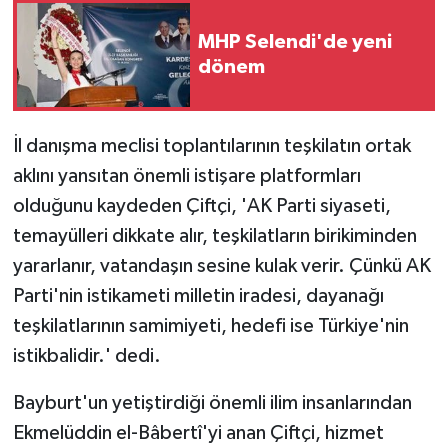
MHP Selendi'de yeni
dönem
İl danışma meclisi toplantılarının teşkilatın ortak
aklını yansıtan önemli istişare platformları
olduğunu kaydeden Çiftçi, 'AK Parti siyaseti,
temayülleri dikkate alır, teşkilatların birikiminden
yararlanır, vatandaşın sesine kulak verir. Çünkü AK
Parti'nin istikameti milletin iradesi, dayanağı
teşkilatlarının samimiyeti, hedefi ise Türkiye'nin
istikbalidir.' dedi.
Bayburt'un yetiştirdiği önemli ilim insanlarından
Ekmelüddin el-Bâbertî'yi anan Çiftçi, hizmet