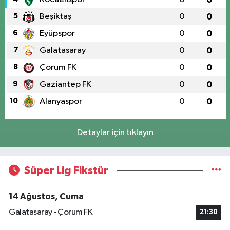
5
Beşiktaş
0
0
6
Eyüpspor
0
0
7
Galatasaray
0
0
8
Çorum FK
0
0
9
Gaziantep FK
0
0
10
Alanyaspor
0
0
Detaylar için tıklayın
Süper Lig Fikstür
14 Ağustos, Cuma
Galatasaray - Çorum FK
21:30