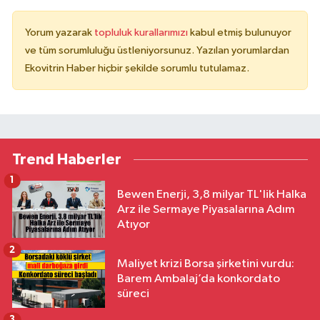
Yorum yazarak
topluluk kurallarımızı
kabul etmiş bulunuyor
ve tüm sorumluluğu üstleniyorsunuz. Yazılan yorumlardan
Ekovitrin Haber hiçbir şekilde sorumlu tutulamaz.
Trend Haberler
1
Bewen Enerji, 3,8 milyar TL'lik Halka
Arz ile Sermaye Piyasalarına Adım
Atıyor
2
Maliyet krizi Borsa şirketini vurdu:
Barem Ambalaj’da konkordato
süreci
3