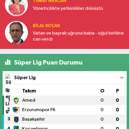
TÜMAY MERCAN
Yöneticilikte yetkinlikler dönüştü
BILAL KOÇAK
Vatan ve bayrak uğruna baba - oğul birlikte
can verdi
Süper Lig Puan Durumu
Süper Lig
#
Takım
O
P
1
Amed
0
0
2
Erzurumspor FK
0
0
3
Başakşehir
0
0
4
Kocaelispor
0
0