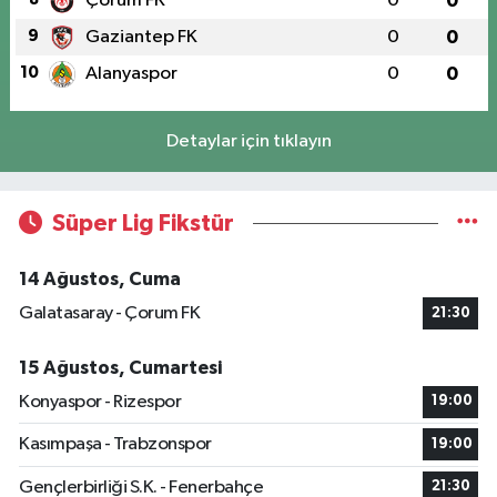
Çorum FK
0
0
9
Gaziantep FK
0
0
10
Alanyaspor
0
0
Detaylar için tıklayın
Süper Lig Fikstür
14 Ağustos, Cuma
Galatasaray - Çorum FK
21:30
15 Ağustos, Cumartesi
Konyaspor - Rizespor
19:00
Kasımpaşa - Trabzonspor
19:00
Gençlerbirliği S.K. - Fenerbahçe
21:30