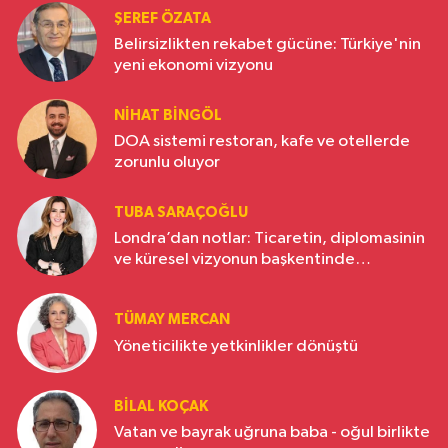
ŞEREF ÖZATA
Belirsizlikten rekabet gücüne: Türkiye'nin
yeni ekonomi vizyonu
NIHAT BINGÖL
DOA sistemi restoran, kafe ve otellerde
zorunlu oluyor
TUBA SARAÇOĞLU
Londra’dan notlar: Ticaretin, diplomasinin
ve küresel vizyonun başkentinde
Türkiye’nin yükselen gücü
TÜMAY MERCAN
Yöneticilikte yetkinlikler dönüştü
BILAL KOÇAK
Vatan ve bayrak uğruna baba - oğul birlikte