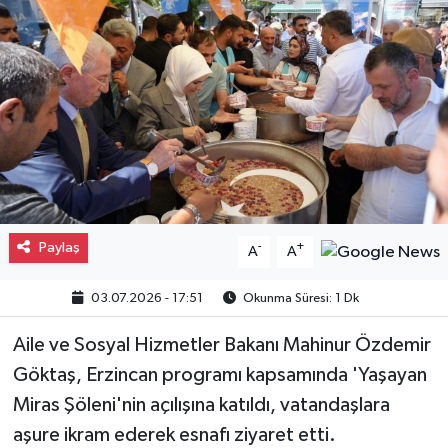
Gayrimenkul
Spor
Eğitim
Paylaş
-
+
A
A
03.07.2026 - 17:51
Okunma Süresi: 1 Dk
Aile ve Sosyal Hizmetler Bakanı Mahinur Özdemir
Göktaş, Erzincan programı kapsamında 'Yaşayan
Miras Şöleni'nin açılışına katıldı, vatandaşlara
aşure ikram ederek esnafı ziyaret etti.