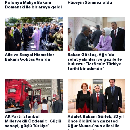
Polonya Maliye Bakanı
Hüseyin Sönmez oldu
Domanski ile bir araya geldi
Aile ve Sosyal Hizmetler
Bakan Göktaş, Ağrı'da
Bakanı Göktaş Van'da
şehit yakınları ve gazilerle
buluştu: 'Terörsüz Türkiye
tarihi bir adımdır'
AK Parti İstanbul
Adalet Bakanı Gürlek, 33 yıl
Milletvekili Özdemir: 'Güçlü
önce öldürülen gazeteci
sanayi, güçlü Türkiye'
Uğur Mumcu'nun ailesi ile