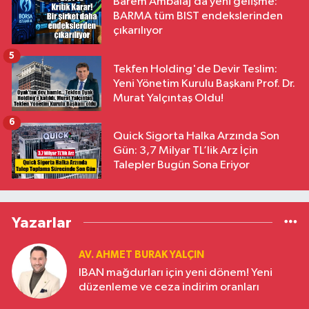
Barem Ambalaj’da yeni gelişme:
BARMA tüm BIST endekslerinden
çıkarılıyor
5
Tekfen Holding'de Devir Teslim:
Yeni Yönetim Kurulu Başkanı Prof. Dr.
Murat Yalçıntaş Oldu!
6
Quick Sigorta Halka Arzında Son
Gün: 3,7 Milyar TL’lik Arz İçin
Talepler Bugün Sona Eriyor
Yazarlar
AV. AHMET BURAK YALÇIN
IBAN mağdurları için yeni dönem! Yeni
düzenleme ve ceza indirim oranları