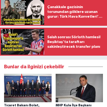
Çanakkale gazisinin
torunundan göklere uzanan
gurur: Türk Hava Kuvvetleri’nin
ilk kadın generali oldu
Salah sonrası Sörloth hamlesi!
Beşiktaş'ta taraftarı
sakinleştirecek transfer planı
Bunlar da ilginizi çekebilir
Ticaret Bakanı Bolat,
MHP Kula İlçe Başkanı