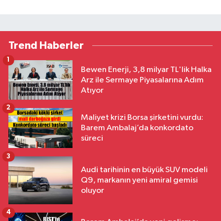
Trend Haberler
1
Bewen Enerji, 3,8 milyar TL'lik Halka
Arz ile Sermaye Piyasalarına Adım
Atıyor
2
Maliyet krizi Borsa şirketini vurdu:
Barem Ambalaj’da konkordato
süreci
3
Audi tarihinin en büyük SUV modeli
Q9, markanın yeni amiral gemisi
oluyor
4