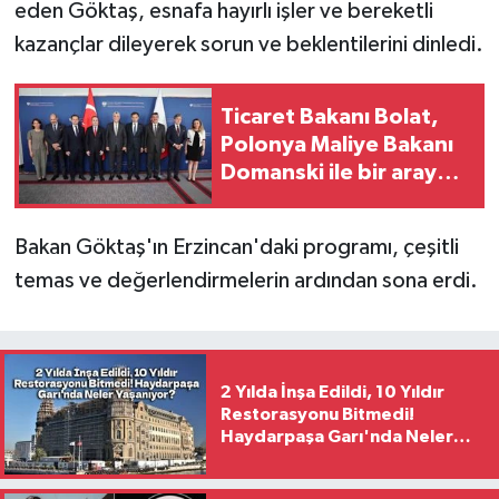
eden Göktaş, esnafa hayırlı işler ve bereketli
kazançlar dileyerek sorun ve beklentilerini dinledi.
Ticaret Bakanı Bolat,
Polonya Maliye Bakanı
Domanski ile bir araya
geldi
Bakan Göktaş'ın Erzincan'daki programı, çeşitli
temas ve değerlendirmelerin ardından sona erdi.
2 Yılda İnşa Edildi, 10 Yıldır
Restorasyonu Bitmedi!
Haydarpaşa Garı'nda Neler
Yaşanıyor?