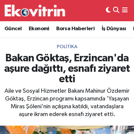
Güncel
Hava Durumu
Güncel
Ekonomi
Borsa Haberleri
İş Dünyası
Ekonomi
Trafik Durumu
POLITIKA
Borsa Haberleri
Süper Lig Puan Durumu ve Fikstür
Bakan Göktaş, Erzincan'da
aşure dağıttı, esnafı ziyaret
İş Dünyası
Tüm Manşetler
etti
Lojistik
Son Dakika Haberleri
Aile ve Sosyal Hizmetler Bakanı Mahinur Özdemir
Göktaş, Erzincan programı kapsamında 'Yaşayan
Otovitrin
Haber Arşivi
Miras Şöleni'nin açılışına katıldı, vatandaşlara
aşure ikram ederek esnafı ziyaret etti.
Asayiş
Magazin