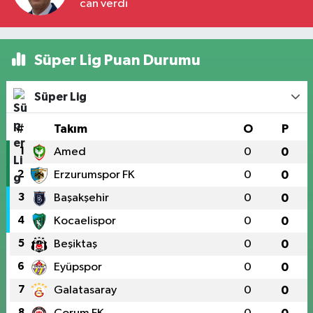
can verdi
Süper Lig Puan Durumu
Süper Lig
#
Takım
O
P
1
Amed
0
0
2
Erzurumspor FK
0
0
3
Başakşehir
0
0
4
Kocaelispor
0
0
5
Beşiktaş
0
0
6
Eyüpspor
0
0
7
Galatasaray
0
0
8