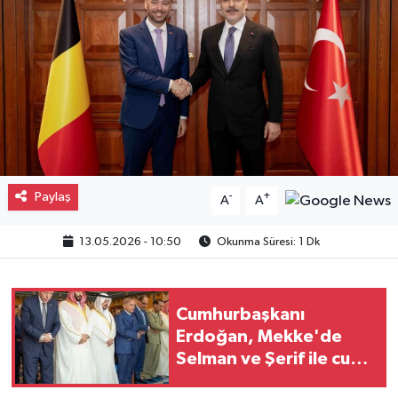
Gayrimenkul
Spor
Eğitim
Paylaş
-
+
A
A
13.05.2026 - 10:50
Okunma Süresi: 1 Dk
Cumhurbaşkanı
Erdoğan, Mekke'de
Selman ve Şerif ile cuma
namazını kıldı