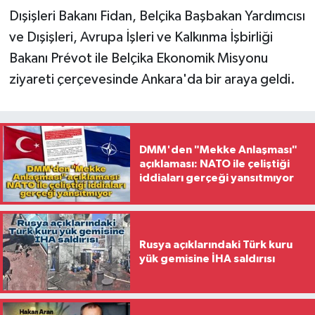
Dışişleri Bakanı Fidan, Belçika Başbakan Yardımcısı
ve Dışişleri, Avrupa İşleri ve Kalkınma İşbirliği
Bakanı Prévot ile Belçika Ekonomik Misyonu
ziyareti çerçevesinde Ankara'da bir araya geldi.
DMM'den "Mekke Anlaşması"
açıklaması: NATO ile çeliştiği
iddiaları gerçeği yansıtmıyor
Rusya açıklarındaki Türk kuru
yük gemisine İHA saldırısı