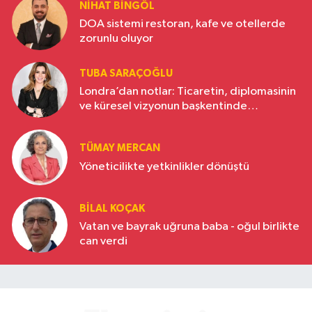
NIHAT BINGÖL
DOA sistemi restoran, kafe ve otellerde
zorunlu oluyor
TUBA SARAÇOĞLU
Londra’dan notlar: Ticaretin, diplomasinin
ve küresel vizyonun başkentinde
Türkiye’nin yükselen gücü
TÜMAY MERCAN
Yöneticilikte yetkinlikler dönüştü
BILAL KOÇAK
Vatan ve bayrak uğruna baba - oğul birlikte
can verdi