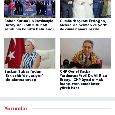
Bakan Kurum'un katılımıyla
Cumhurbaşkanı Erdoğan,
Hatay'da 8 bin 500 hak
Mekke'de Selman ve Şerif
sahibinin konutu belirlendi
ile cuma namazını kıldı
Başkan Subaşı'ndan
CHP Genel Başkan
'Eskişehir'de yaşıyor'
Yardımcısı Prof. Dr. Ali Rıza
iddialarına cevap
Erbay, 'CHP üyesi olmak
inanç ister, emek ister,
yürek ister'
Yorumlar