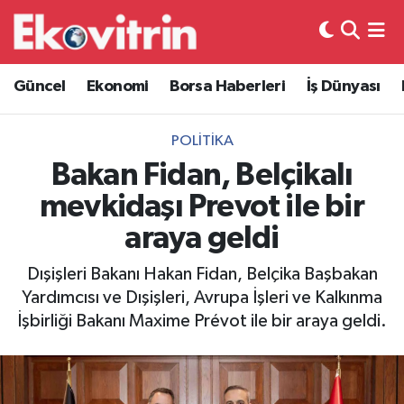
Güncel
Hava Durumu
Güncel
Ekonomi
Borsa Haberleri
İş Dünyası
Ekonomi
Trafik Durumu
POLITIKA
Borsa Haberleri
Süper Lig Puan Durumu ve Fikstür
Bakan Fidan, Belçikalı
mevkidaşı Prevot ile bir
İş Dünyası
Tüm Manşetler
araya geldi
Lojistik
Son Dakika Haberleri
Dışişleri Bakanı Hakan Fidan, Belçika Başbakan
Yardımcısı ve Dışişleri, Avrupa İşleri ve Kalkınma
Otovitrin
Haber Arşivi
İşbirliği Bakanı Maxime Prévot ile bir araya geldi.
Asayiş
Magazin