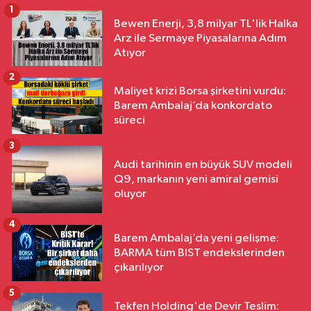
1
Bewen Enerji, 3,8 milyar TL'lik Halka
Arz ile Sermaye Piyasalarına Adım
Atıyor
2
Maliyet krizi Borsa şirketini vurdu:
Barem Ambalaj’da konkordato
süreci
3
Audi tarihinin en büyük SUV modeli
Q9, markanın yeni amiral gemisi
oluyor
4
Barem Ambalaj’da yeni gelişme:
BARMA tüm BIST endekslerinden
çıkarılıyor
5
Tekfen Holding'de Devir Teslim: