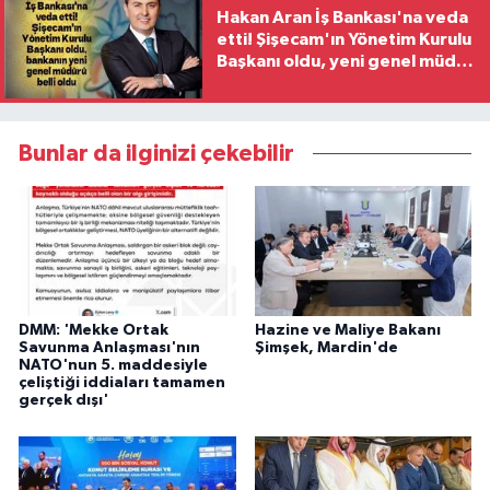
Hakan Aran İş Bankası'na veda
etti! Şişecam'ın Yönetim Kurulu
Başkanı oldu, yeni genel müdür
belli oldu
Bunlar da ilginizi çekebilir
DMM: 'Mekke Ortak
Hazine ve Maliye Bakanı
Savunma Anlaşması'nın
Şimşek, Mardin'de
NATO'nun 5. maddesiyle
çeliştiği iddiaları tamamen
gerçek dışı'