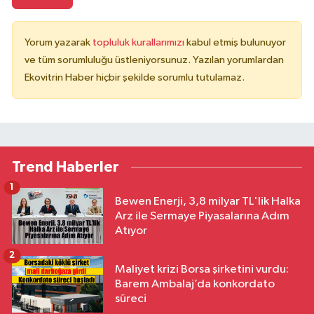
Yorum yazarak
topluluk kurallarımızı
kabul etmiş bulunuyor
ve tüm sorumluluğu üstleniyorsunuz. Yazılan yorumlardan
Ekovitrin Haber hiçbir şekilde sorumlu tutulamaz.
Trend Haberler
1
Bewen Enerji, 3,8 milyar TL'lik Halka
Arz ile Sermaye Piyasalarına Adım
Atıyor
2
Maliyet krizi Borsa şirketini vurdu:
Barem Ambalaj’da konkordato
süreci