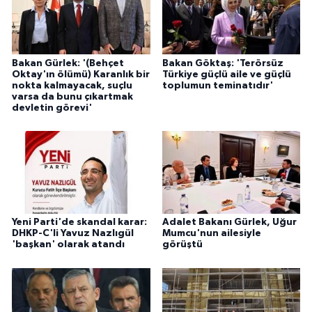
Bakan Gürlek: '(Behçet
Bakan Göktaş: 'Terörsüz
Oktay'ın ölümü) Karanlık bir
Türkiye güçlü aile ve güçlü
nokta kalmayacak, suçlu
toplumun teminatıdır'
varsa da bunu çıkartmak
devletin görevi'
Yeni Parti'de skandal karar:
Adalet Bakanı Gürlek, Uğur
DHKP-C'li Yavuz Nazlıgül
Mumcu'nun ailesiyle
'başkan' olarak atandı
görüştü