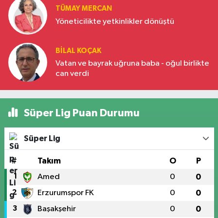
TÜMAY MERCAN
Yöneticilikte yetkinlikler dönüştü
BILAL KOÇAK
Vatan ve bayrak uğruna baba - oğul birlikte
can verdi
Süper Lig Puan Durumu
Süper Lig
#
Takım
O
P
1
Amed
0
0
2
Erzurumspor FK
0
0
3
Başakşehir
0
0