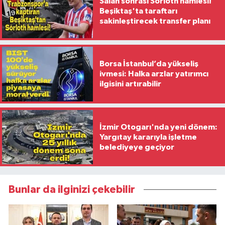
Salah sonrası Sörloth hamlesi!
Beşiktaş'ta taraftarı
sakinleştirecek transfer planı
Borsa İstanbul’da yükseliş
ivmesi: Halka arzlar yatırımcı
ilgisini artırabilir
İzmir Otogarı'nda yeni dönem:
Yargıtay kararıyla işletme
belediyeye geçiyor
Bunlar da ilginizi çekebilir