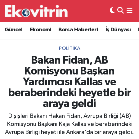
Güncel
Hava Durumu
Güncel
Ekonomi
Borsa Haberleri
İş Dünyası
Ekonomi
Trafik Durumu
POLITIKA
Borsa Haberleri
Süper Lig Puan Durumu ve Fikstür
Bakan Fidan, AB
Komisyonu Başkan
İş Dünyası
Tüm Manşetler
Yardımcısı Kallas ve
Lojistik
Son Dakika Haberleri
beraberindeki heyetle bir
araya geldi
Otovitrin
Haber Arşivi
Dışişleri Bakanı Hakan Fidan, Avrupa Birliği (AB)
Asayiş
Komisyonu Başkanı Kaja Kallas ve beraberindeki
Avrupa Birliği heyeti ile Ankara'da bir araya geldi.
Magazin