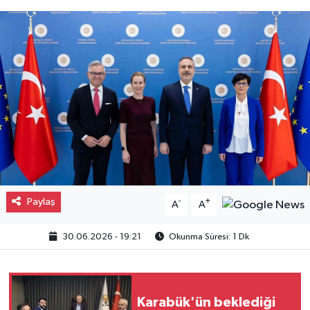
Gayrimenkul
Spor
Eğitim
Paylaş
-
+
A
A
30.06.2026 - 19:21
Okunma Süresi: 1 Dk
Karabük'ün beklediği