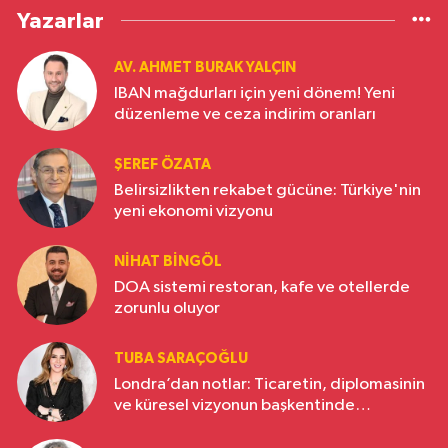
Yazarlar
AV. AHMET BURAK YALÇIN
IBAN mağdurları için yeni dönem! Yeni
düzenleme ve ceza indirim oranları
ŞEREF ÖZATA
Belirsizlikten rekabet gücüne: Türkiye'nin
yeni ekonomi vizyonu
NIHAT BINGÖL
DOA sistemi restoran, kafe ve otellerde
zorunlu oluyor
TUBA SARAÇOĞLU
Londra’dan notlar: Ticaretin, diplomasinin
ve küresel vizyonun başkentinde
Türkiye’nin yükselen gücü