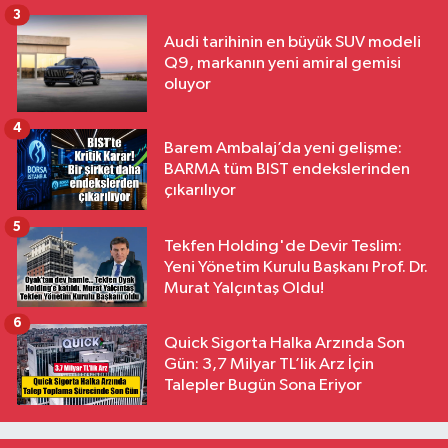
3
Audi tarihinin en büyük SUV modeli
Q9, markanın yeni amiral gemisi
oluyor
4
Barem Ambalaj’da yeni gelişme:
BARMA tüm BIST endekslerinden
çıkarılıyor
5
Tekfen Holding'de Devir Teslim:
Yeni Yönetim Kurulu Başkanı Prof. Dr.
Murat Yalçıntaş Oldu!
6
Quick Sigorta Halka Arzında Son
Gün: 3,7 Milyar TL’lik Arz İçin
Talepler Bugün Sona Eriyor