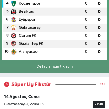
4
Kocaelispor
0
0
5
Beşiktaş
0
0
6
Eyüpspor
0
0
7
Galatasaray
0
0
8
Çorum FK
0
0
9
Gaziantep FK
0
0
10
Alanyaspor
0
0
Detaylar için tıklayın
Süper Lig Fikstür
14 Ağustos, Cuma
Galatasaray - Çorum FK
21:30