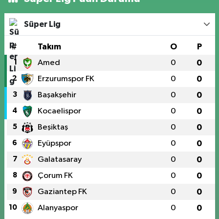
Süper Lig
#
Takım
O
P
1
Amed
0
0
2
Erzurumspor FK
0
0
3
Başakşehir
0
0
4
Kocaelispor
0
0
5
Beşiktaş
0
0
6
Eyüpspor
0
0
7
Galatasaray
0
0
8
Çorum FK
0
0
9
Gaziantep FK
0
0
10
Alanyaspor
0
0