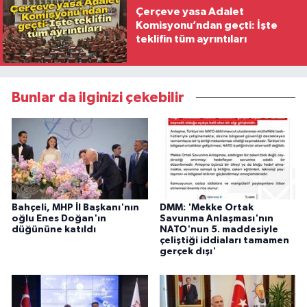
Çerçeve yasa Adalet
Komisyonu’ndan geçti: İşte
teklifin tüm ayrıntıları
Bunlar da ilginizi çekebilir
Bahçeli, MHP İl Başkanı'nın
DMM: 'Mekke Ortak
oğlu Enes Doğan'ın
Savunma Anlaşması'nın
düğününe katıldı
NATO'nun 5. maddesiyle
çeliştiği iddiaları tamamen
gerçek dışı'