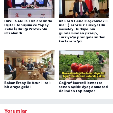
HAVELSAN ile TDK arasında
AK Parti Genel Başkanvekili
Dijital Dönüşüm ve Yapay
Ala: '(Terörsüz Türkiye) Bu
Zeka İş Birliği Protokolü
meseleyi Türkiye'nin
imzalandı
gündeminden çıkarıp,
Türkiye'yi prangalarından
kurtaracağız'
Bakan Ersoy ile Acun Ilıcalı
Coğrafi işaretli lezzette
bir araya geldi
sezon açıldı: Ayaş domatesi
dalından toplanıyor
Yorumlar