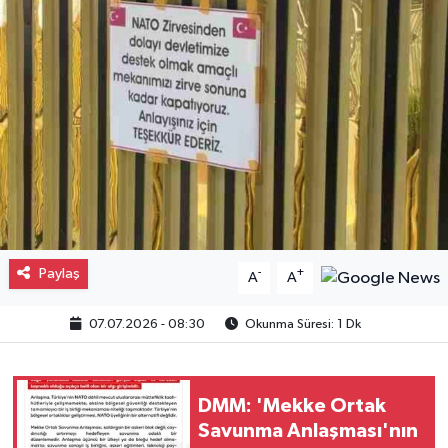
Gayrimenkul
Spor
Eğitim
Paylaş
-
+
A
A
07.07.2026 - 08:30
Okunma Süresi: 1 Dk
DMM: 'Mekke Ortak
Savunma Anlaşması'nın