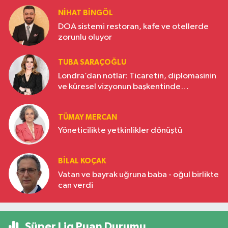
NIHAT BINGÖL
DOA sistemi restoran, kafe ve otellerde
zorunlu oluyor
TUBA SARAÇOĞLU
Londra’dan notlar: Ticaretin, diplomasinin
ve küresel vizyonun başkentinde
Türkiye’nin yükselen gücü
TÜMAY MERCAN
Yöneticilikte yetkinlikler dönüştü
BILAL KOÇAK
Vatan ve bayrak uğruna baba - oğul birlikte
can verdi
Süper Lig Puan Durumu