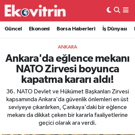
Güncel
Hava Durumu
Güncel
Ekonomi
Borsa Haberleri
İş Dünyası
Ekonomi
Trafik Durumu
ANKARA
Borsa Haberleri
Süper Lig Puan Durumu ve Fikstür
Ankara'da eğlence mekanı
NATO Zirvesi boyunca
İş Dünyası
Tüm Manşetler
kapatma kararı aldı!
Lojistik
Son Dakika Haberleri
36. NATO Devlet ve Hükümet Başkanları Zirvesi
kapsamında Ankara'da güvenlik önlemleri en üst
Otovitrin
Haber Arşivi
seviyeye çıkarılırken, Çankaya'daki bir eğlence
mekanı da dikkat çeken bir kararla faaliyetlerine
Asayiş
geçici olarak ara verdi.
Magazin