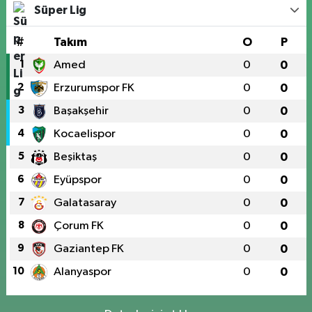
Süper Lig
#
Takım
O
P
1
Amed
0
0
2
Erzurumspor FK
0
0
3
Başakşehir
0
0
4
Kocaelispor
0
0
5
Beşiktaş
0
0
6
Eyüpspor
0
0
7
Galatasaray
0
0
8
Çorum FK
0
0
9
Gaziantep FK
0
0
10
Alanyaspor
0
0