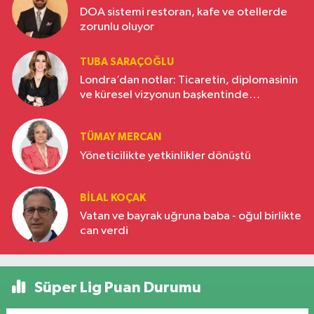
DOA sistemi restoran, kafe ve otellerde
zorunlu oluyor
TUBA SARAÇOĞLU
Londra’dan notlar: Ticaretin, diplomasinin
ve küresel vizyonun başkentinde
Türkiye’nin yükselen gücü
TÜMAY MERCAN
Yöneticilikte yetkinlikler dönüştü
BILAL KOÇAK
Vatan ve bayrak uğruna baba - oğul birlikte
can verdi
Süper Lig Puan Durumu