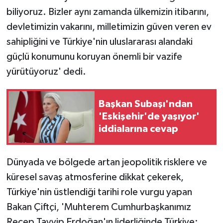
biliyoruz. Bizler aynı zamanda ülkemizin itibarını,
devletimizin vakarını, milletimizin güven veren ev
sahipliğini ve Türkiye'nin uluslararası alandaki
güçlü konumunu koruyan önemli bir vazife
yürütüyoruz' dedi.
Başkan Subaşı'ndan
'Eskişehir'de yaşıyor'
iddialarına cevap
Dünyada ve bölgede artan jeopolitik risklere ve
küresel savaş atmosferine dikkat çekerek,
Türkiye'nin üstlendiği tarihi role vurgu yapan
Bakan Çiftçi, 'Muhterem Cumhurbaşkanımız
Recep Tayyip Erdoğan'ın liderliğinde Türkiye;