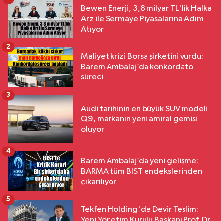
Bewen Enerji, 3,8 milyar TL'lik Halka
Arz ile Sermaye Piyasalarına Adım
Atıyor
2
Maliyet krizi Borsa şirketini vurdu:
Barem Ambalaj’da konkordato
süreci
3
Audi tarihinin en büyük SUV modeli
Q9, markanın yeni amiral gemisi
oluyor
4
Barem Ambalaj’da yeni gelişme:
BARMA tüm BIST endekslerinden
çıkarılıyor
5
Tekfen Holding'de Devir Teslim:
Yeni Yönetim Kurulu Başkanı Prof. Dr.