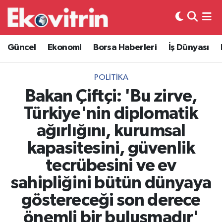
Güncel
Hava Durumu
Güncel
Ekonomi
Borsa Haberleri
İş Dünyası
Ekonomi
Trafik Durumu
POLITIKA
Borsa Haberleri
Süper Lig Puan Durumu ve Fikstür
Bakan Çiftçi: 'Bu zirve,
Türkiye'nin diplomatik
İş Dünyası
Tüm Manşetler
ağırlığını, kurumsal
Lojistik
Son Dakika Haberleri
kapasitesini, güvenlik
tecrübesini ve ev
Otovitrin
Haber Arşivi
sahipliğini bütün dünyaya
Asayiş
göstereceği son derece
önemli bir buluşmadır'
Magazin