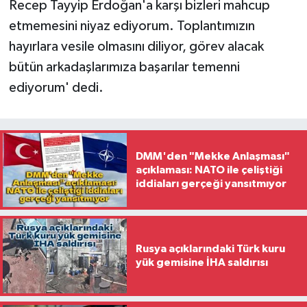
Recep Tayyip Erdoğan'a karşı bizleri mahcup
etmemesini niyaz ediyorum. Toplantımızın
hayırlara vesile olmasını diliyor, görev alacak
bütün arkadaşlarımıza başarılar temenni
ediyorum' dedi.
DMM'den "Mekke Anlaşması"
açıklaması: NATO ile çeliştiği
iddiaları gerçeği yansıtmıyor
Rusya açıklarındaki Türk kuru
yük gemisine İHA saldırısı