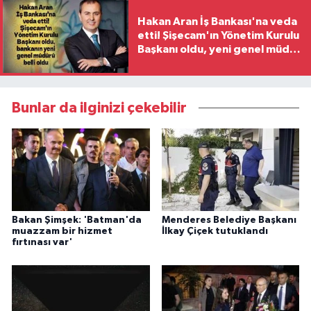
Hakan Aran İş Bankası'na veda
etti! Şişecam'ın Yönetim Kurulu
Başkanı oldu, yeni genel müdür
belli oldu
Bunlar da ilginizi çekebilir
Bakan Şimşek: 'Batman'da
Menderes Belediye Başkanı
muazzam bir hizmet
İlkay Çiçek tutuklandı
fırtınası var'