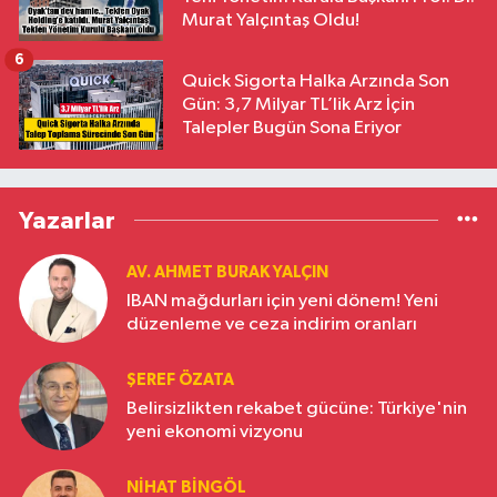
Murat Yalçıntaş Oldu!
6
Quick Sigorta Halka Arzında Son
Gün: 3,7 Milyar TL’lik Arz İçin
Talepler Bugün Sona Eriyor
Yazarlar
AV. AHMET BURAK YALÇIN
IBAN mağdurları için yeni dönem! Yeni
düzenleme ve ceza indirim oranları
ŞEREF ÖZATA
Belirsizlikten rekabet gücüne: Türkiye'nin
yeni ekonomi vizyonu
NIHAT BINGÖL