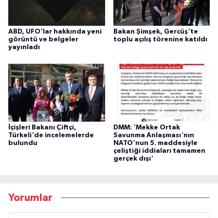
ABD, UFO'lar hakkında yeni
Bakan Şimşek, Gercüş'te
görüntü ve belgeler
toplu açılış törenine katıldı
yayınladı
İçişleri Bakanı Çiftçi,
DMM: 'Mekke Ortak
Türkeli'de incelemelerde
Savunma Anlaşması'nın
bulundu
NATO'nun 5. maddesiyle
çeliştiği iddiaları tamamen
gerçek dışı'
Yorumlar