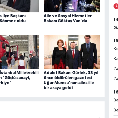
 İlçe Başkanı
Aile ve Sosyal Hizmetler
1
 Sönmez oldu
Bakanı Göktaş Van'da
Ga
1
Ko
Ka
Ge
İstanbul Milletvekili
Adalet Bakanı Gürlek, 33 yıl
 'Güçlü sanayi,
önce öldürülen gazeteci
Ga
rkiye'
Uğur Mumcu'nun ailesi ile
bir araya geldi
1
Ba
Be