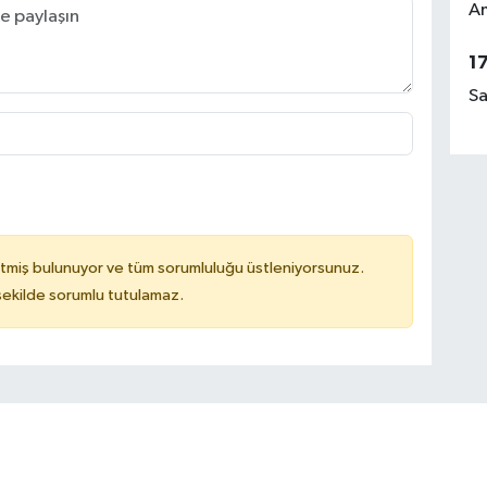
Am
1
Sa
tmiş bulunuyor ve tüm sorumluluğu üstleniyorsunuz.
 şekilde sorumlu tutulamaz.