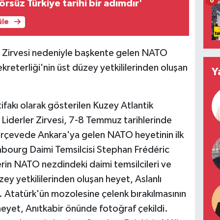
6
örsüz Türkiye tarihi bir adımdır'
üle
 Zirvesi nedeniyle başkente gelen NATO
reterliği'nin üst düzey yetkililerinden oluşan
Y
ifakı olarak gösterilen Kuzey Atlantik
iderler Zirvesi, 7-8 Temmuz tarihlerinde
erçevede Ankara'ya gelen NATO heyetinin ilk
bourg Daimi Temsilcisi Stephan Frédéric
erin NATO nezdindeki daimi temsilcileri ve
ey yetkililerinden oluşan heyet, Aslanlı
. Atatürk'ün mozolesine çelenk bırakılmasının
eyet, Anıtkabir önünde fotoğraf çekildi.