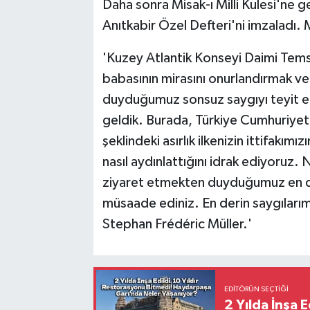
Daha sonra Misak-ı Milli Kulesi'ne 
Anıtkabir Özel Defteri'ni imzaladı. M
'Kuzey Atlantik Konseyi Daimi Temsi
babasının mirasını onurlandırmak ve
duyduğumuz sonsuz saygıyı teyit et
geldik. Burada, Türkiye Cumhuriyeti
şeklindeki asırlık ilkenizin ittifakım
nasıl aydınlattığını idrak ediyoruz. 
ziyaret etmekten duyduğumuz en de
müsaade ediniz. En derin saygılar
Stephan Frédéric Müller.'
EDITÖRÜN SEÇTIĞI
2 Yılda İnşa 