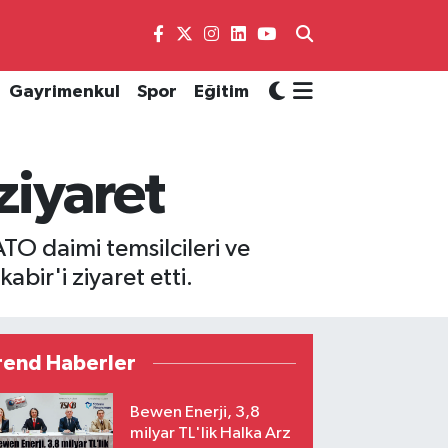
Gayrimenkul
Spor
Eğitim
ziyaret
O daimi temsilcileri ve
bir'i ziyaret etti.
rend Haberler
Bewen Enerji, 3,8
milyar TL'lik Halka Arz