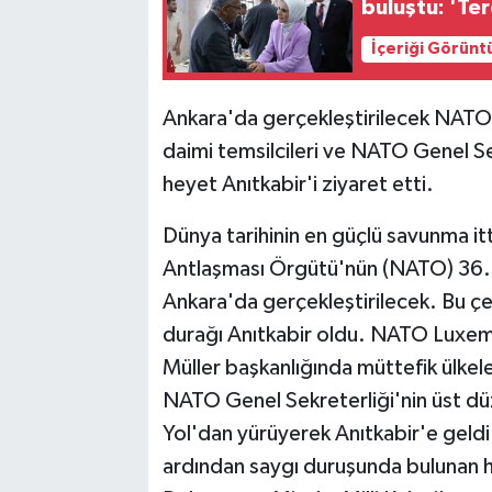
buluştu: 'Ter
İçeriği Görünt
Ankara'da gerçekleştirilecek NATO
daimi temsilcileri ve NATO Genel Sek
heyet Anıtkabir'i ziyaret etti.
Dünya tarihinin en güçlü savunma itt
Antlaşması Örgütü'nün (NATO) 36. L
Ankara'da gerçekleştirilecek. Bu ç
durağı Anıtkabir oldu. NATO Luxem
Müller başkanlığında müttefik ülkel
NATO Genel Sekreterliği'nin üst düz
Yol'dan yürüyerek Anıtkabir'e geldi
ardından saygı duruşunda bulunan h