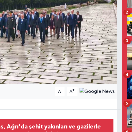
2
3
4
-
+
A
A
5
, Ağrı'da şehit yakınları ve gazilerle