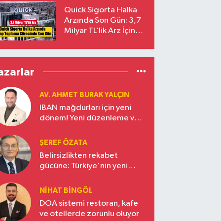
Yalçıntaş Oldu!
Quick Sigorta Halka
Arzında Son Gün: 3,7
Milyar TL’lik Arz İçin
Talepler Bugün Sona
Eriyor
azarlar
AV. AHMET BURAK YALÇIN
IBAN mağdurları için yeni
dönem! Yeni düzenleme ve
ceza indirim oranları
ŞEREF ÖZATA
Belirsizlikten rekabet
gücüne: Türkiye'nin yeni
ekonomi vizyonu
NIHAT BINGÖL
DOA sistemi restoran, kafe
ve otellerde zorunlu oluyor