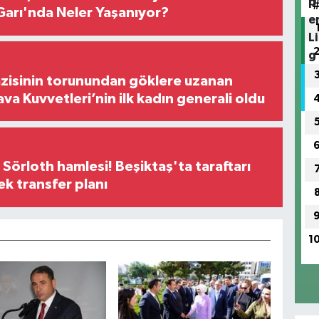
arı'nda Neler Yaşanıyor?
zisinin torunundan göklere uzanan
ava Kuvvetleri’nin ilk kadın generali oldu
 Sörloth hamlesi! Beşiktaş'ta taraftarı
ek transfer planı
1