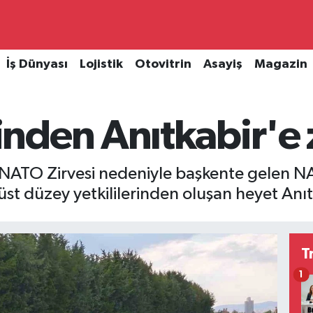
İş Dünyası
Lojistik
Otovitrin
Asayiş
Magazin
nden Anıtkabir'e 
 NATO Zirvesi nedeniyle başkente gelen NAT
t düzey yetkililerinden oluşan heyet Anıtka
T
1