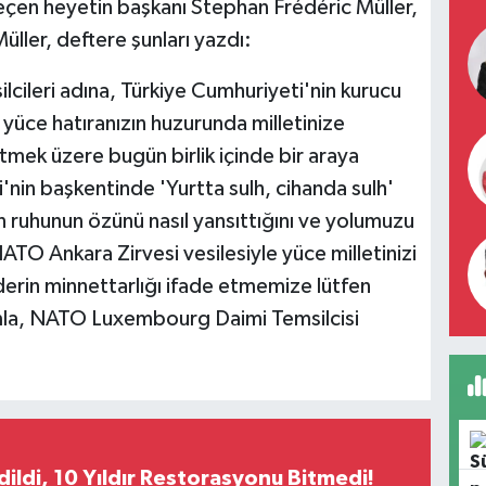
geçen heyetin başkanı Stephan Frédéric Müller,
üller, deftere şunları yazdı:
lcileri adına, Türkiye Cumhuriyeti'nin kurucu
 yüce hatıranızın huzurunda milletinize
mek üzere bugün birlik içinde bir araya
'nin başkentinde 'Yurtta sulh, cihanda sulh'
ızın ruhunun özünü nasıl yansıttığını ve yolumuzu
NATO Ankara Zirvesi vesilesiyle yüce milletinizi
rin minnettarlığı ifade etmemize lütfen
ımla, NATO Luxembourg Daimi Temsilcisi
Edildi, 10 Yıldır Restorasyonu Bitmedi!