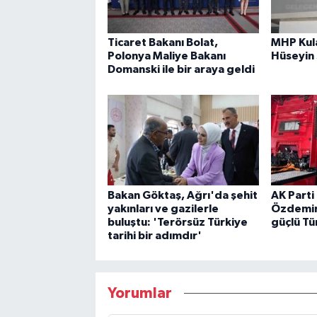
Ticaret Bakanı Bolat,
MHP Kula
Polonya Maliye Bakanı
Hüseyin
Domanski ile bir araya geldi
Bakan Göktaş, Ağrı'da şehit
AK Parti 
yakınları ve gazilerle
Özdemir:
buluştu: 'Terörsüz Türkiye
güçlü Tü
tarihi bir adımdır'
Yorumlar