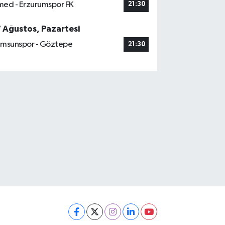
ed - Erzurumspor FK
21:30
7 Ağustos, Pazartesi
msunspor - Göztepe
21:30