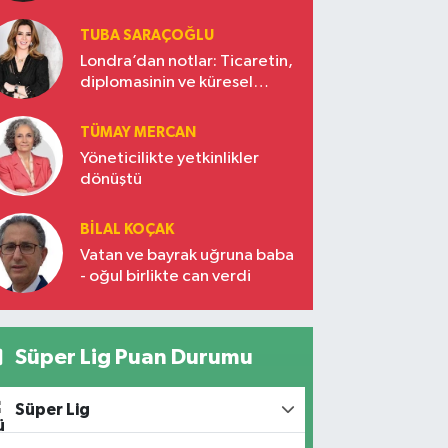
TUBA SARAÇOĞLU
Londra’dan notlar: Ticaretin,
diplomasinin ve küresel
vizyonun başkentinde
Türkiye’nin yükselen gücü
TÜMAY MERCAN
Yöneticilikte yetkinlikler
dönüştü
BILAL KOÇAK
Vatan ve bayrak uğruna baba
- oğul birlikte can verdi
Süper Lig Puan Durumu
Süper Lig