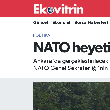
Güncel
Hava Durumu
Güncel
Ekonomi
Borsa Haberleri
Ekonomi
Trafik Durumu
POLITIKA
NATO heyeti
Borsa Haberleri
Süper Lig Puan Durumu ve Fikstür
İş Dünyası
Tüm Manşetler
Ankara'da gerçekleştirilecek
NATO Genel Sekreterliği'nin üs
Lojistik
Son Dakika Haberleri
Otovitrin
Haber Arşivi
Asayiş
Magazin