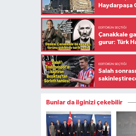
Haydarpaşa G
EDITÖRÜN SEÇTIĞI
Çanakkale ga
gurur: Türk H
EDITÖRÜN SEÇTIĞI
Salah sonrası
sakinleştirec
Bunlar da ilginizi çekebilir