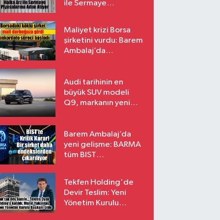
ile Sermaye
Piyasalarına Adım
Atıyor
Maliyet krizi Borsa
şirketini vurdu: Barem
Ambalaj’da
konkordato süreci
Audi tarihinin en
büyük SUV modeli
Q9, markanın yeni
amiral gemisi oluyor
Barem Ambalaj’da
yeni gelişme: BARMA
tüm BIST
endekslerinden
çıkarılıyor
Tekfen Holding'de
Devir Teslim: Yeni
Yönetim Kurulu
Başkanı Prof. Dr. Murat