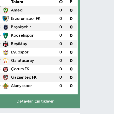
#
Takım
O
P
1
Amed
0
0
2
Erzurumspor FK
0
0
3
Başakşehir
0
0
4
Kocaelispor
0
0
5
Beşiktaş
0
0
6
Eyüpspor
0
0
7
Galatasaray
0
0
8
Çorum FK
0
0
9
Gaziantep FK
0
0
0
Alanyaspor
0
0
Detaylar için tıklayın