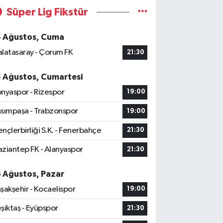
Süper Lig Fikstür
4 Ağustos, Cuma
latasaray - Çorum FK
21:30
5 Ağustos, Cumartesi
nyaspor - Rizespor
19:00
sımpaşa - Trabzonspor
19:00
nçlerbirliği S.K. - Fenerbahçe
21:30
ziantep FK - Alanyaspor
21:30
6 Ağustos, Pazar
şakşehir - Kocaelispor
19:00
şiktaş - Eyüpspor
21:30