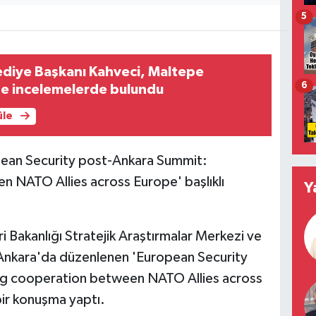
5
ediye Başkanı Kahveci, Maltepe
6
de incelemelerde bulundu
üle
opean Security post-Ankara Summit:
 NATO Allies across Europe' başlıklı
Y
ri Bakanlığı Stratejik Araştırmalar Merkezi ve
nkara'da düzenlenen 'European Security
g cooperation between NATO Allies across
 bir konuşma yaptı.