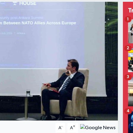
T
1
2
3
4
-
+
A
A