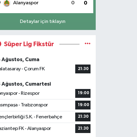
0
Alanyaspor
0
0
Detaylar için tıklayın
Süper Lig Fikstür
4 Ağustos, Cuma
latasaray - Çorum FK
21:30
5 Ağustos, Cumartesi
nyaspor - Rizespor
19:00
sımpaşa - Trabzonspor
19:00
nçlerbirliği S.K. - Fenerbahçe
21:30
ziantep FK - Alanyaspor
21:30