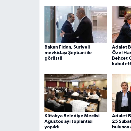
Bakan Fidan, Suriyeli
Adalet B
mevkidaşı Şeybani ile
Özel Ha
görüştü
Behçet O
kabul ett
Kütahya Belediye Meclisi
Adalet B
Ağustos ayı toplantısı
25 Şuba
yapıldı
bulunan