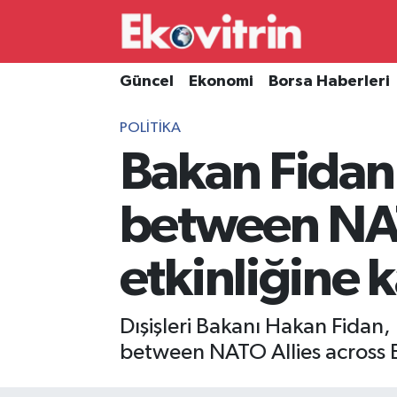
Güncel
Hava Durumu
Güncel
Ekonomi
Borsa Haberleri
Ekonomi
Trafik Durumu
POLITIKA
Bakan Fidan
Borsa Haberleri
Süper Lig Puan Durumu ve Fikstür
İş Dünyası
Tüm Manşetler
between NAT
Lojistik
Son Dakika Haberleri
etkinliğine k
Otovitrin
Haber Arşivi
Dışişleri Bakanı Hakan Fida
Asayiş
between NATO Allies across Eur
Magazin