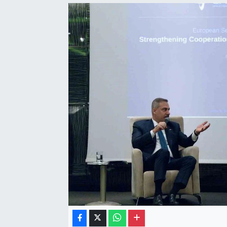
Gayrimenkul
Spor
Eğitim