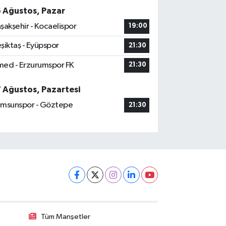
6 Ağustos, Pazar
şakşehir - Kocaelispor
19:00
şiktaş - Eyüpspor
21:30
ed - Erzurumspor FK
21:30
7 Ağustos, Pazartesi
msunspor - Göztepe
21:30
Tüm Manşetler