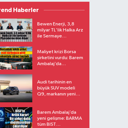
rend Haberler
Bewen Enerji, 3,8
milyar TL'lik Halka Arz
ile Sermaye
Piyasalarına Adım
Atıyor
Maliyet krizi Borsa
şirketini vurdu: Barem
Ambalaj’da
konkordato süreci
Audi tarihinin en
büyük SUV modeli
Q9, markanın yeni
amiral gemisi oluyor
Barem Ambalaj’da
yeni gelişme: BARMA
tüm BIST