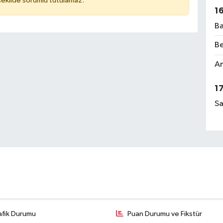
 şekilde sorumlu tutulamaz.
1
Ba
Be
Am
1
Sa
afik Durumu
Puan Durumu ve Fikstür