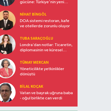
gücüne: Türkiye'nin yeni
ekonomi vizyonu
NIHAT BINGÖL
DOA sistemi restoran, kafe
ve otellerde zorunlu oluyor
TUBA SARAÇOĞLU
Londra’dan notlar: Ticaretin,
diplomasinin ve küresel
vizyonun başkentinde
Türkiye’nin yükselen gücü
TÜMAY MERCAN
Yöneticilikte yetkinlikler
dönüştü
BILAL KOÇAK
Vatan ve bayrak uğruna baba
- oğul birlikte can verdi