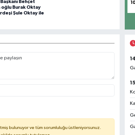
 Başkanı Behçet
1
 oğlu Burak Oktay
ardeşi Şule Oktay ile
.
1
Ga
1
Ko
Ka
Ge
Ga
tmiş bulunuyor ve tüm sorumluluğu üstleniyorsunuz.