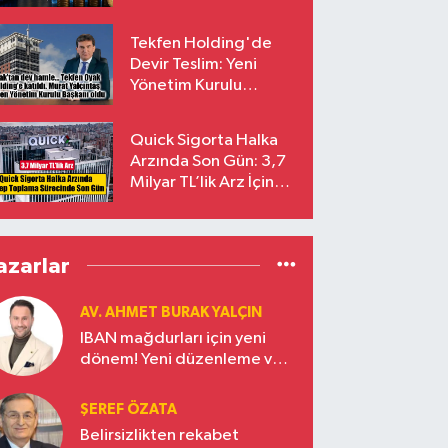
endekslerinden
çıkarılıyor
Tekfen Holding'de
Devir Teslim: Yeni
Yönetim Kurulu
Başkanı Prof. Dr. Murat
Yalçıntaş Oldu!
Quick Sigorta Halka
Arzında Son Gün: 3,7
Milyar TL’lik Arz İçin
Talepler Bugün Sona
Eriyor
azarlar
AV. AHMET BURAK YALÇIN
IBAN mağdurları için yeni
dönem! Yeni düzenleme ve
ceza indirim oranları
ŞEREF ÖZATA
Belirsizlikten rekabet