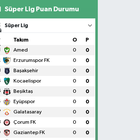
Süper Lig Puan Durumu
Süper Lig
#
Takım
O
P
1
Amed
0
0
2
Erzurumspor FK
0
0
3
Başakşehir
0
0
4
Kocaelispor
0
0
5
Beşiktaş
0
0
6
Eyüpspor
0
0
7
Galatasaray
0
0
8
Çorum FK
0
0
9
Gaziantep FK
0
0