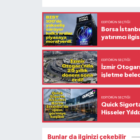
EDITÖRÜN SEÇTIĞI
Borsa İstanbu
yatırımcı ilgis
EDITÖRÜN SEÇTIĞI
İzmir Otogar
işletme bele
EDITÖRÜN SEÇTIĞI
Quick Sigorta
Hisseler Yıld
Bunlar da ilginizi çekebilir