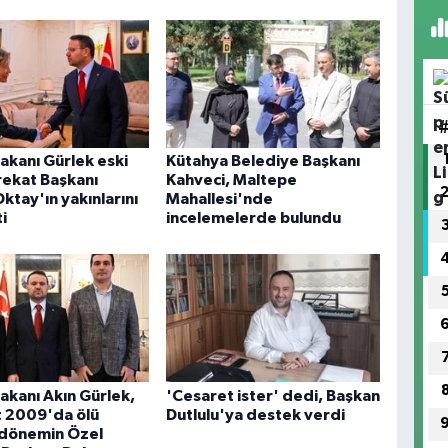
akanı Gürlek eski
Kütahya Belediye Başkanı
rekat Başkanı
Kahveci, Maltepe
ktay'ın yakınlarını
Mahallesi'nde
i
incelemelerde bulundu
akanı Akın Gürlek,
'Cesaret ister' dedi, Başkan
t 2009'da ölü
Dutlulu'ya destek verdi
 dönemin Özel