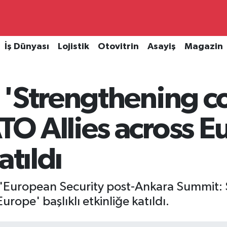
İş Dünyası
Lojistik
Otovitrin
Asayiş
Magazin
 'Strengthening c
O Allies across E
atıldı
n, 'European Security post-Ankara Summit:
ope' başlıklı etkinliğe katıldı.