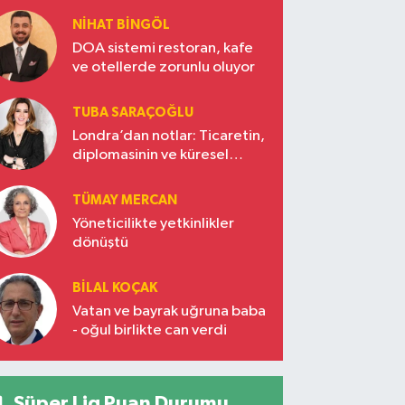
NIHAT BINGÖL
DOA sistemi restoran, kafe
ve otellerde zorunlu oluyor
TUBA SARAÇOĞLU
Londra’dan notlar: Ticaretin,
diplomasinin ve küresel
vizyonun başkentinde
Türkiye’nin yükselen gücü
TÜMAY MERCAN
Yöneticilikte yetkinlikler
dönüştü
BILAL KOÇAK
Vatan ve bayrak uğruna baba
- oğul birlikte can verdi
Süper Lig Puan Durumu