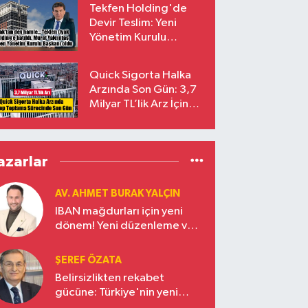
Tekfen Holding'de
Devir Teslim: Yeni
Yönetim Kurulu
Başkanı Prof. Dr. Murat
Yalçıntaş Oldu!
Quick Sigorta Halka
Arzında Son Gün: 3,7
Milyar TL’lik Arz İçin
Talepler Bugün Sona
Eriyor
azarlar
AV. AHMET BURAK YALÇIN
IBAN mağdurları için yeni
dönem! Yeni düzenleme ve
ceza indirim oranları
ŞEREF ÖZATA
Belirsizlikten rekabet
gücüne: Türkiye'nin yeni
ekonomi vizyonu