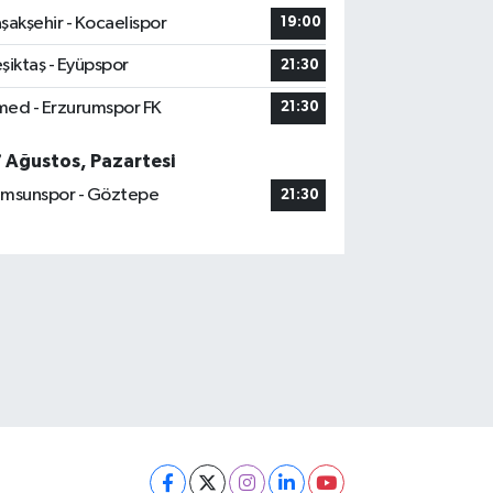
şakşehir - Kocaelispor
19:00
şiktaş - Eyüpspor
21:30
ed - Erzurumspor FK
21:30
7 Ağustos, Pazartesi
msunspor - Göztepe
21:30