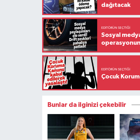
dağıtacak
EDITÖRÜN SEÇTIĞI
Sosyal medya 
operasyonund
EDITÖRÜN SEÇTIĞI
Çocuk Koruma
Bunlar da ilginizi çekebilir