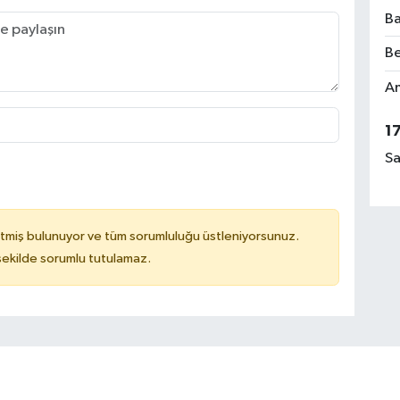
Ba
Be
Am
1
Sa
tmiş bulunuyor ve tüm sorumluluğu üstleniyorsunuz.
 şekilde sorumlu tutulamaz.