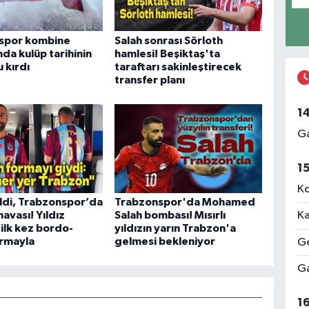
spor kombine
Salah sonrası Sörloth
nda kulüp tarihinin
hamlesi! Beşiktaş'ta
 kırdı
taraftarı sakinleştirecek
transfer planı
1
Ga
1
Ko
ldi, Trabzonspor’da
Trabzonspor'da Mohamed
avası! Yıldız
Salah bombası! Mısırlı
Ka
 ilk kez bordo-
yıldızın yarın Trabzon'a
ormayla
gelmesi bekleniyor
Ge
Ga
1