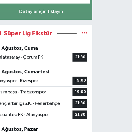
Detaylar için tıklayın
Süper Lig Fikstür
4 Ağustos, Cuma
latasaray - Çorum FK
21:30
5 Ağustos, Cumartesi
nyaspor - Rizespor
19:00
sımpaşa - Trabzonspor
19:00
nçlerbirliği S.K. - Fenerbahçe
21:30
ziantep FK - Alanyaspor
21:30
6 Ağustos, Pazar