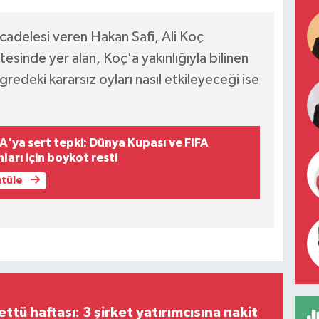
ücadelesi veren Hakan Safi, Ali Koç
sinde yer alan, Koç'a yakınlığıyla bilinen
ngredeki kararsız oyları nasıl etkileyeceği ise
A'ya sert tepki: Dünya Kupası ve FIFA
arı için boykot resti
ntüle
tü haftası: 3 şirket yatırımcısına nakit