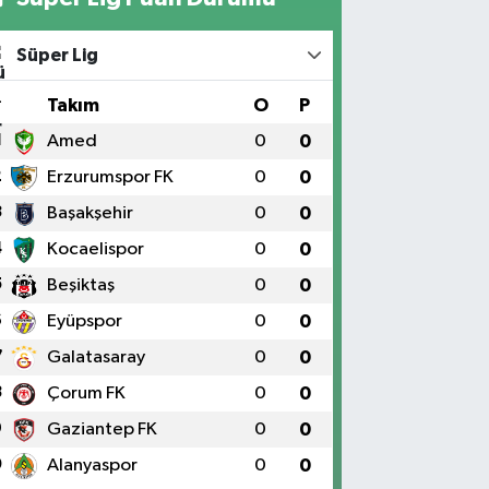
Süper Lig
#
Takım
O
P
1
Amed
0
0
2
Erzurumspor FK
0
0
3
Başakşehir
0
0
4
Kocaelispor
0
0
5
Beşiktaş
0
0
6
Eyüpspor
0
0
7
Galatasaray
0
0
8
Çorum FK
0
0
9
Gaziantep FK
0
0
0
Alanyaspor
0
0