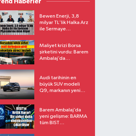
rend Haberler
Bewen Enerji, 3,8
milyar TL'lik Halka Arz
ile Sermaye
Piyasalarına Adım
Atıyor
Maliyet krizi Borsa
şirketini vurdu: Barem
Ambalaj’da
konkordato süreci
Audi tarihinin en
büyük SUV modeli
Q9, markanın yeni
amiral gemisi oluyor
Barem Ambalaj’da
yeni gelişme: BARMA
tüm BIST
endekslerinden
çıkarılıyor