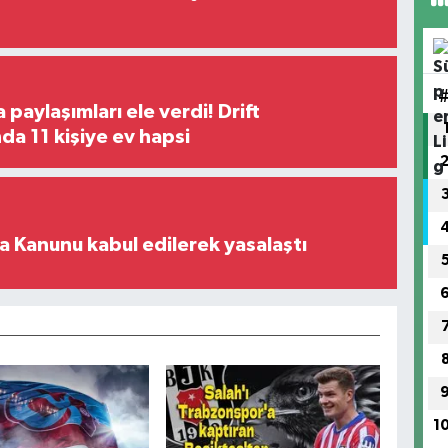
paylaşımları ele verdi! Drift
a 11 kişiye ev hapsi
 Kanunu kabul edilerek yasalaştı
1