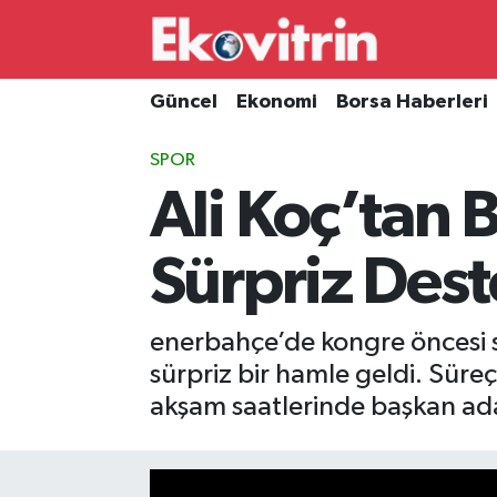
Güncel
Hava Durumu
Güncel
Ekonomi
Borsa Haberleri
Ekonomi
Trafik Durumu
SPOR
Ali Koç’tan 
Borsa Haberleri
Süper Lig Puan Durumu ve Fikstür
İş Dünyası
Tüm Manşetler
Sürpriz Dest
Lojistik
Son Dakika Haberleri
enerbahçe’de kongre öncesi su
Otovitrin
Haber Arşivi
sürpriz bir hamle geldi. Süreç
akşam saatlerinde başkan aday
Asayiş
Magazin