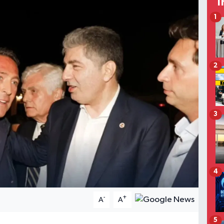
T
1
2
3
4
-
+
A
A
5