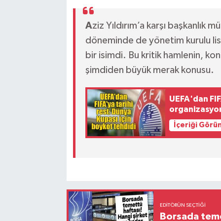
A
ziz Yıldırım’a karşı başkanlık m
döneminde de yönetim kurulu liste
bir isimdi. Bu kritik hamlenin, ko
şimdiden büyük merak konusu.
UEFA'dan FIF
organizasyonl
İçeriği Görü
EDITÖRÜN SEÇTIĞI
Borsada temet