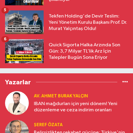
5
Tekfen Holding'de Devir Teslim:
Yeni Yönetim Kurulu Başkanı Prof. Dr.
Murat Yalçıntaş Oldu!
6
Quick Sigorta Halka Arzında Son
Gün: 3,7 Milyar TL’lik Arz İçin
Talepler Bugün Sona Eriyor
Yazarlar
AV. AHMET BURAK YALÇIN
IBAN mağdurları için yeni dönem! Yeni
düzenleme ve ceza indirim oranları
ŞEREF ÖZATA
Belirsizlikten rekabet gücüne: Türkiye'nin