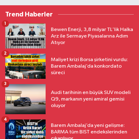
Trend Haberler
1
Bewen Enerji, 3,8 milyar TL'lik Halka
Arz ile Sermaye Piyasalarına Adım
Atıyor
2
Maliyet krizi Borsa şirketini vurdu:
Barem Ambalaj’da konkordato
süreci
3
Audi tarihinin en büyük SUV modeli
Q9, markanın yeni amiral gemisi
oluyor
4
Barem Ambalaj’da yeni gelişme:
BARMA tüm BIST endekslerinden
çıkarılıyor