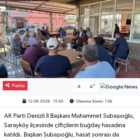
Gayrimenkul
Spor
Eğitim
Paylaş
-
+
A
A
12.06.2026 - 15:45
Okunma Süresi: 1 Dk
AK Parti Denizli İl Başkanı Muhammet Subaşıoğlu,
Sarayköy ilçesinde çiftçilerin buğday hasadına
katıldı. Başkan Subaşıoğlu, hasat sonrası da