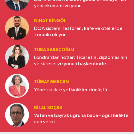
yeni ekonomi vizyonu
NIHAT BINGÖL
DOA sistemi restoran, kafe ve otellerde
zorunlu oluyor
TUBA SARAÇOĞLU
Londra’dan notlar: Ticaretin, diplomasinin
ve küresel vizyonun başkentinde
Türkiye’nin yükselen gücü
TÜMAY MERCAN
Yöneticilikte yetkinlikler dönüştü
BILAL KOÇAK
Vatan ve bayrak uğruna baba - oğul birlikte
can verdi