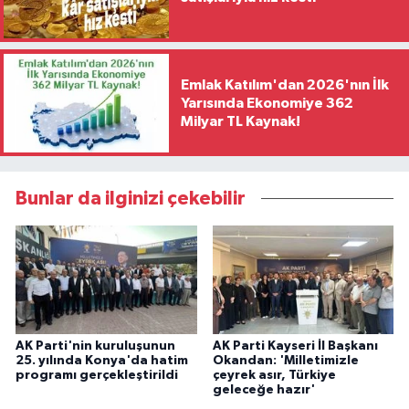
Emlak Katılım'dan 2026'nın İlk
Yarısında Ekonomiye 362
Milyar TL Kaynak!
Bunlar da ilginizi çekebilir
AK Parti'nin kuruluşunun
AK Parti Kayseri İl Başkanı
25. yılında Konya'da hatim
Okandan: 'Milletimizle
programı gerçekleştirildi
çeyrek asır, Türkiye
geleceğe hazır'