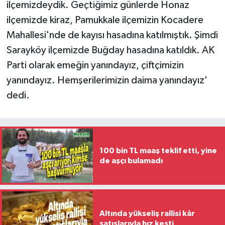
ilçemizdeydik. Geçtiğimiz günlerde Honaz
ilçemizde kiraz, Pamukkale ilçemizin Kocadere
Mahallesi'nde de kayısı hasadına katılmıştık. Şimdi
Sarayköy ilçemizde Buğday hasadına katıldık. AK
Parti olarak emeğin yanındayız, çiftçimizin
yanındayız. Hemşerilerimizin daima yanındayız'
dedi.
100 bin TL maaş teklif etti, yine
de aşçı bulamadı
Altında yükseliş rallisi kâr
satışlarıyla hız kesti