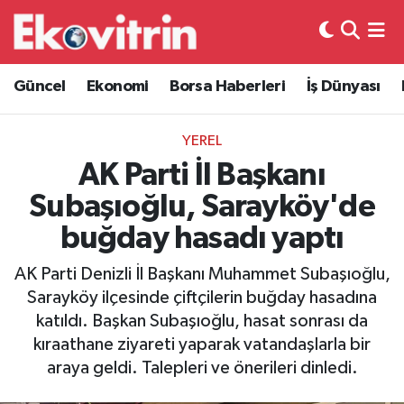
Güncel
Hava Durumu
Güncel
Ekonomi
Borsa Haberleri
İş Dünyası
Ekonomi
Trafik Durumu
YEREL
Borsa Haberleri
Süper Lig Puan Durumu ve Fikstür
AK Parti İl Başkanı
Subaşıoğlu, Sarayköy'de
İş Dünyası
Tüm Manşetler
buğday hasadı yaptı
Lojistik
Son Dakika Haberleri
AK Parti Denizli İl Başkanı Muhammet Subaşıoğlu,
Sarayköy ilçesinde çiftçilerin buğday hasadına
Otovitrin
Haber Arşivi
katıldı. Başkan Subaşıoğlu, hasat sonrası da
kıraathane ziyareti yaparak vatandaşlarla bir
Asayiş
araya geldi. Talepleri ve önerileri dinledi.
Magazin