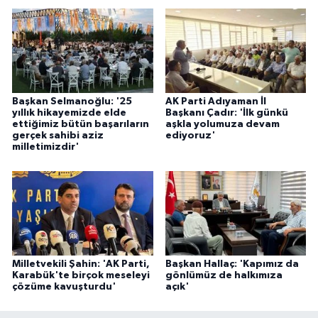
Başkan Selmanoğlu: '25
AK Parti Adıyaman İl
yıllık hikayemizde elde
Başkanı Çadır: 'İlk günkü
ettiğimiz bütün başarıların
aşkla yolumuza devam
gerçek sahibi aziz
ediyoruz'
milletimizdir'
Milletvekili Şahin: 'AK Parti,
Başkan Hallaç: 'Kapımız da
Karabük'te birçok meseleyi
gönlümüz de halkımıza
çözüme kavuşturdu'
açık'