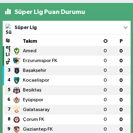
Süper Lig Puan Durumu
Süper Lig
#
Takım
O
P
1
Amed
0
0
2
Erzurumspor FK
0
0
3
Başakşehir
0
0
4
Kocaelispor
0
0
5
Beşiktaş
0
0
6
Eyüpspor
0
0
7
Galatasaray
0
0
8
Çorum FK
0
0
9
Gaziantep FK
0
0