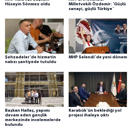
Hüseyin Sönmez oldu
Milletvekili Özdemir: 'Güçlü
sanayi, güçlü Türkiye'
Şehzadeler'de hizmetin
MHP Selendi'de yeni dönem
nabzı şantiyede tutuldu
Başkan Hallaç, yapımı
Karabük'ün beklediği yol
devam eden gençlik
projesi ihaleye çıktı
merkezinde incelemelerde
bulundu