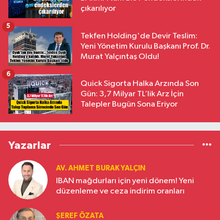
çıkarılıyor
5
Tekfen Holding'de Devir Teslim:
Yeni Yönetim Kurulu Başkanı Prof. Dr.
Murat Yalçıntaş Oldu!
6
Quick Sigorta Halka Arzında Son
Gün: 3,7 Milyar TL’lik Arz İçin
Talepler Bugün Sona Eriyor
Yazarlar
AV. AHMET BURAK YALÇIN
IBAN mağdurları için yeni dönem! Yeni
düzenleme ve ceza indirim oranları
ŞEREF ÖZATA