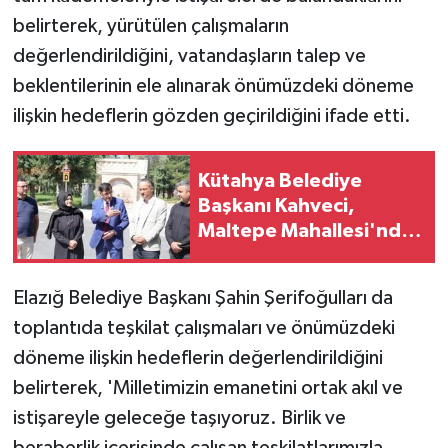
belirterek, yürütülen çalışmaların
değerlendirildiğini, vatandaşların talep ve
beklentilerinin ele alınarak önümüzdeki döneme
ilişkin hedeflerin gözden geçirildiğini ifade etti.
Kütahya Belediye
Başkanı Kahveci,
Maltepe Mahallesi'nde
incelemelerde bulundu
Elazığ Belediye Başkanı Şahin Şerifoğulları da
toplantıda teşkilat çalışmaları ve önümüzdeki
döneme ilişkin hedeflerin değerlendirildiğini
belirterek, 'Milletimizin emanetini ortak akıl ve
istişareyle geleceğe taşıyoruz. Birlik ve
beraberlik içerisinde çalışan teşkilatlarımızla