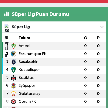
Süper Lig Puan Durumu
Süper Lig
#
Takım
O
P
1
Amed
0
0
2
Erzurumspor FK
0
0
3
Başakşehir
0
0
4
Kocaelispor
0
0
5
Beşiktaş
0
0
6
Eyüpspor
0
0
7
Galatasaray
0
0
8
Çorum FK
0
0