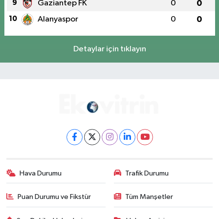
9
Gaziantep FK
0
0
10
Alanyaspor
0
0
Detaylar için tıklayın
Hava Durumu
Trafik Durumu
Puan Durumu ve Fikstür
Tüm Manşetler