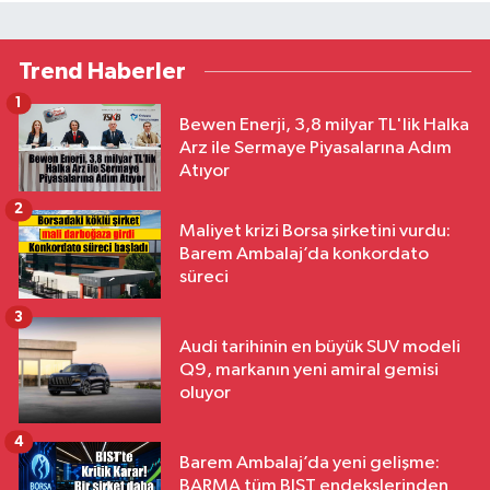
Trend Haberler
1
Bewen Enerji, 3,8 milyar TL'lik Halka
Arz ile Sermaye Piyasalarına Adım
Atıyor
2
Maliyet krizi Borsa şirketini vurdu:
Barem Ambalaj’da konkordato
süreci
3
Audi tarihinin en büyük SUV modeli
Q9, markanın yeni amiral gemisi
oluyor
4
Barem Ambalaj’da yeni gelişme:
BARMA tüm BIST endekslerinden