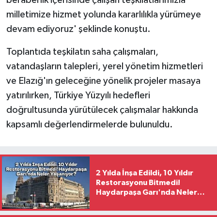
milletimize hizmet yolunda kararlılıkla yürümeye
devam ediyoruz' şeklinde konuştu.
Toplantıda teşkilatın saha çalışmaları,
vatandaşların talepleri, yerel yönetim hizmetleri
ve Elazığ'ın geleceğine yönelik projeler masaya
yatırılırken, Türkiye Yüzyılı hedefleri
doğrultusunda yürütülecek çalışmalar hakkında
kapsamlı değerlendirmelerde bulunuldu.
2 Yılda İnşa Edildi, 10 Yıldır
Restorasyonu Bitmedi!
Haydarpaşa Garı'nda Neler
Yaşanıyor?