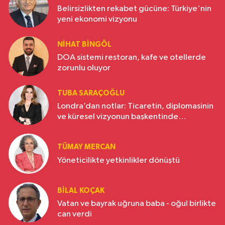
Belirsizlikten rekabet gücüne: Türkiye'nin
yeni ekonomi vizyonu
NIHAT BINGÖL
DOA sistemi restoran, kafe ve otellerde
zorunlu oluyor
TUBA SARAÇOĞLU
Londra’dan notlar: Ticaretin, diplomasinin
ve küresel vizyonun başkentinde
Türkiye’nin yükselen gücü
TÜMAY MERCAN
Yöneticilikte yetkinlikler dönüştü
BILAL KOÇAK
Vatan ve bayrak uğruna baba - oğul birlikte
can verdi