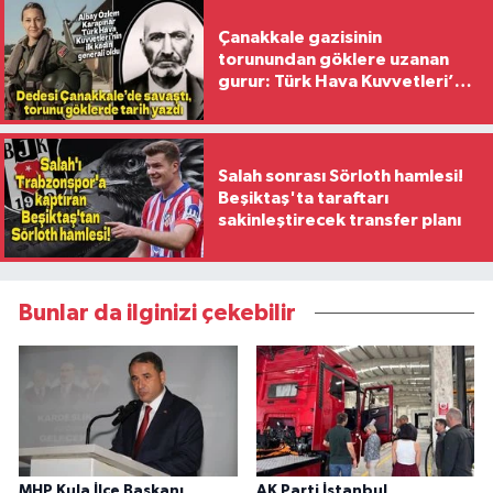
Çanakkale gazisinin
torunundan göklere uzanan
gurur: Türk Hava Kuvvetleri’nin
ilk kadın generali oldu
Salah sonrası Sörloth hamlesi!
Beşiktaş'ta taraftarı
sakinleştirecek transfer planı
Bunlar da ilginizi çekebilir
MHP Kula İlçe Başkanı
AK Parti İstanbul