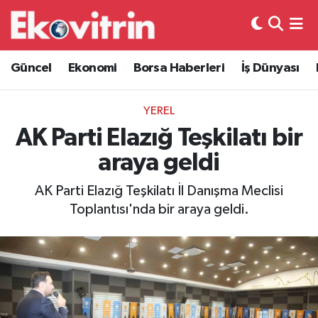
Güncel
Hava Durumu
Güncel
Ekonomi
Borsa Haberleri
İş Dünyası
Ekonomi
Trafik Durumu
YEREL
Borsa Haberleri
Süper Lig Puan Durumu ve Fikstür
AK Parti Elazığ Teşkilatı bir
araya geldi
İş Dünyası
Tüm Manşetler
AK Parti Elazığ Teşkilatı İl Danışma Meclisi
Lojistik
Son Dakika Haberleri
Toplantısı'nda bir araya geldi.
Otovitrin
Haber Arşivi
Asayiş
Magazin