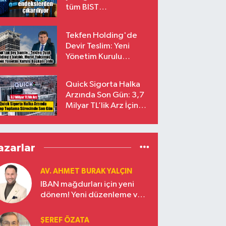
tüm BIST
endekslerinden
çıkarılıyor
Tekfen Holding'de
Devir Teslim: Yeni
Yönetim Kurulu
Başkanı Prof. Dr. Murat
Yalçıntaş Oldu!
Quick Sigorta Halka
Arzında Son Gün: 3,7
Milyar TL’lik Arz İçin
Talepler Bugün Sona
Eriyor
azarlar
AV. AHMET BURAK YALÇIN
IBAN mağdurları için yeni
dönem! Yeni düzenleme ve
ceza indirim oranları
ŞEREF ÖZATA