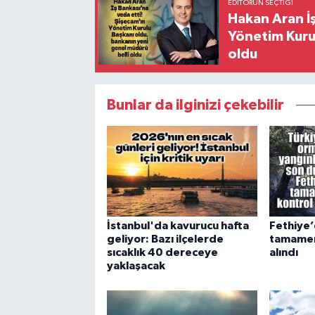
EDITÖRÜN SEÇTIĞI
Hakan Aran İş
Yönetim Kurul
oldu
Bunlar da ilginizi çekebilir
İstanbul'da kavurucu hafta
Fethiye’
geliyor: Bazı ilçelerde
tamamen 
sıcaklık 40 dereceye
alındı
yaklaşacak