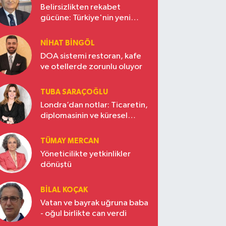
Belirsizlikten rekabet
gücüne: Türkiye'nin yeni
ekonomi vizyonu
NIHAT BINGÖL
DOA sistemi restoran, kafe
ve otellerde zorunlu oluyor
TUBA SARAÇOĞLU
Londra’dan notlar: Ticaretin,
diplomasinin ve küresel
vizyonun başkentinde
Türkiye’nin yükselen gücü
TÜMAY MERCAN
Yöneticilikte yetkinlikler
dönüştü
BILAL KOÇAK
Vatan ve bayrak uğruna baba
- oğul birlikte can verdi