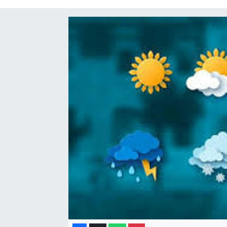
Gayrimenkul
Spor
Eğitim