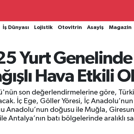
İş Dünyası
Lojistik
Otovitrin
Asayiş
Magazin
5 Yurt Genelinde 
ğışlı Hava Etkili O
nün son değerlendirmelerine göre, Türkiy
acak. İç Ege, Göller Yöresi, İç Anadolu’nu
ğu Anadolu’nun doğusu ile Muğla, Giresun 
 ile Antalya’nın batı bölgelerinde aralıklı