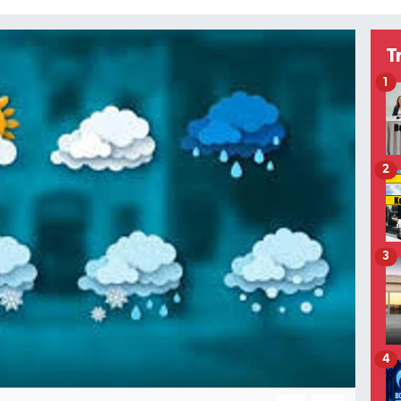
T
1
2
3
4