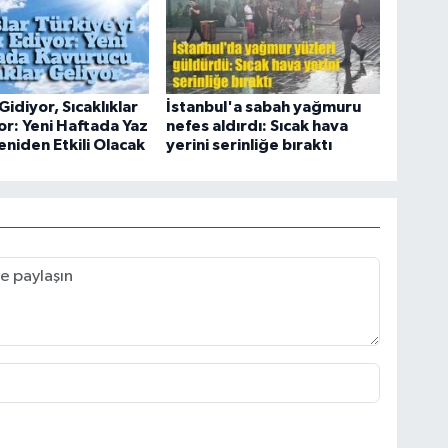
Gidiyor, Sıcaklıklar
İstanbul'a sabah yağmuru
or: Yeni Haftada Yaz
nefes aldırdı: Sıcak hava
eniden Etkili Olacak
yerini serinliğe bıraktı