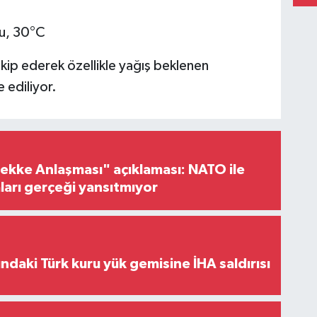
lu, 30°C
akip ederek özellikle yağış beklenen
 ediliyor.
ke Anlaşması" açıklaması: NATO ile
iaları gerçeği yansıtmıyor
ındaki Türk kuru yük gemisine İHA saldırısı