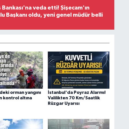
 Bankası'na veda etti! Şişecam'ın
u Başkanı oldu, yeni genel müdür belli
deki orman yangını
İstanbul'da Poyraz Alarmı!
kontrol altına
Valilikten 70 Km/Saatlik
Rüzgar Uyarısı