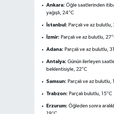
Ankara:
Öğle saatlerinden itiba
yağışlı, 24°C
İstanbul:
Parçalı ve az bulutlu
İzmir:
Parçalı ve az bulutlu, 27
Adana:
Parçalı ve az bulutlu, 3
Antalya:
Günün ilerleyen saatle
beklentisiyle, 22°C
Samsun:
Parçalı ve az bulutlu,
Trabzon:
Parçalı bulutlu, 15°C
Erzurum:
Öğleden sonra aralıkl
19°C