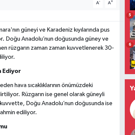
-
+
A
A
5
ara'nın güneyi ve Karadeniz kıyılarında pus
yor. Doğu Anadolu’nun doğusunda güney ve
6
nen rüzgarın zaman zaman kuvvetlenerek 30-
liyor.
m Ediyor
eden hava sıcaklıklarının önümüzdeki
Y
rtiliyor. Rüzgarın ise genel olarak güneyli
 kuvvette, Doğu Anadolu’nun doğusunda ise
ahmin ediliyor.
umu