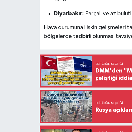
Diyarbakır:
Parçalı ve az bulut
Hava durumuna ilişkin gelişmeleri t
bölgelerde tedbirli olunması tavsiye
EDITÖRÜN SEÇTIĞI
DMM'den "Mek
çeliştiği idd
EDITÖRÜN SEÇTIĞI
Rusya açıklar