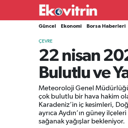
Güncel
Hava Durumu
Güncel
Ekonomi
Borsa Haberleri
Ekonomi
Trafik Durumu
ÇEVRE
22 nisan 202
Borsa Haberleri
Süper Lig Puan Durumu ve Fikstür
İş Dünyası
Tüm Manşetler
Bulutlu ve Ya
Lojistik
Son Dakika Haberleri
Meteoroloji Genel Müdürlüğü'
Otovitrin
Haber Arşivi
çok bulutlu bir hava hakim ol
Karadeniz’in iç kesimleri, Do
Asayiş
ayrıca Aydın’ın güney ilçeleri
sağanak yağışlar bekleniyor.
Magazin