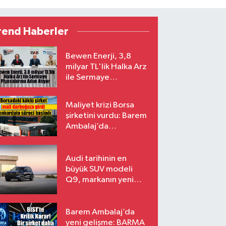
rend Haberler
Bewen Enerji, 3,8
milyar TL'lik Halka Arz
ile Sermaye
Piyasalarına Adım
Atıyor
Maliyet krizi Borsa
şirketini vurdu: Barem
Ambalaj’da
konkordato süreci
Audi tarihinin en
büyük SUV modeli
Q9, markanın yeni
amiral gemisi oluyor
Barem Ambalaj’da
yeni gelişme: BARMA