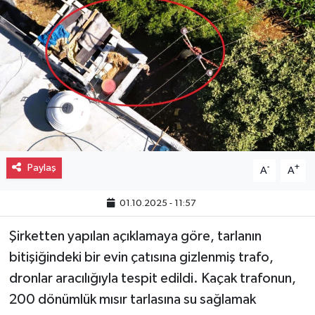
Gayrimenkul
Spor
Eğitim
Paylaş
-
+
A
A
01.10.2025 - 11:57
Şirketten yapılan açıklamaya göre, tarlanın
bitişiğindeki bir evin çatısına gizlenmiş trafo,
dronlar aracılığıyla tespit edildi. Kaçak trafonun,
200 dönümlük mısır tarlasına su sağlamak