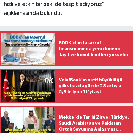
hızlı ve etkin bir şekilde tespit ediyoruz”
açıklamasında bulundu.
BDDK'dan tasarruf
finansmanında yeni dönem:
Taşıt ve konut limitleri yükseldi
VakıfBank’ın aktif büyüklüğü
yıllık bazda yüzde 28 artışla
5,8 trilyon TL’yi aştı
Mekke'de Tarihi Zirve: Türkiye,
Suudi Arabistan ve Pakistan
Ortak Savunma Anlaşması