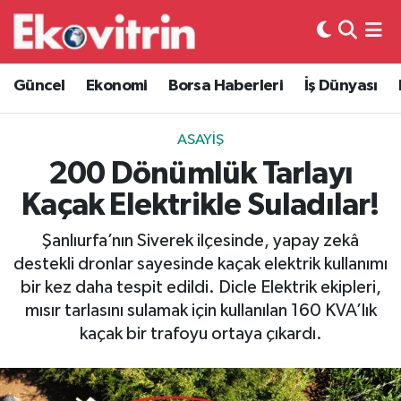
Güncel
Hava Durumu
Güncel
Ekonomi
Borsa Haberleri
İş Dünyası
Ekonomi
Trafik Durumu
ASAYIŞ
Borsa Haberleri
Süper Lig Puan Durumu ve Fikstür
200 Dönümlük Tarlayı
Kaçak Elektrikle Suladılar!
İş Dünyası
Tüm Manşetler
Şanlıurfa’nın Siverek ilçesinde, yapay zekâ
Lojistik
Son Dakika Haberleri
destekli dronlar sayesinde kaçak elektrik kullanımı
bir kez daha tespit edildi. Dicle Elektrik ekipleri,
Otovitrin
Haber Arşivi
mısır tarlasını sulamak için kullanılan 160 KVA’lık
kaçak bir trafoyu ortaya çıkardı.
Asayiş
Magazin