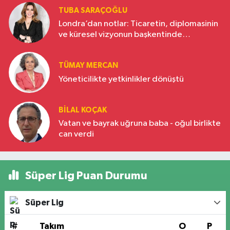
TUBA SARAÇOĞLU
Londra’dan notlar: Ticaretin, diplomasinin
ve küresel vizyonun başkentinde
Türkiye’nin yükselen gücü
TÜMAY MERCAN
Yöneticilikte yetkinlikler dönüştü
BILAL KOÇAK
Vatan ve bayrak uğruna baba - oğul birlikte
can verdi
Süper Lig Puan Durumu
Süper Lig
#
Takım
O
P