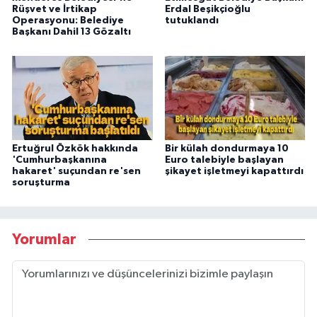
Rüşvet ve İrtikap
Erdal Beşikçioğlu
Operasyonu: Belediye
tutuklandı
Başkanı Dahil 13 Gözaltı
Ertuğrul Özkök hakkında
Bir külah dondurmaya 10
'Cumhurbaşkanına
Euro talebiyle başlayan
hakaret' suçundan re'sen
şikayet işletmeyi kapattırdı
soruşturma
Yorumlar