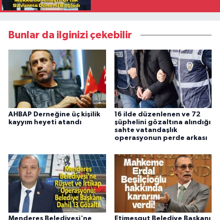
İmzaladı
Bunlar da ilginizi çekebilir
AHBAP Derneğine üç kişilik
16 ilde düzenlenen ve 72
kayyım heyeti atandı
şüphelini gözaltına alındığı
sahte vatandaşlık
operasyonun perde arkası
Menderes Belediyesi'ne
Etimesgut Belediye Başkanı