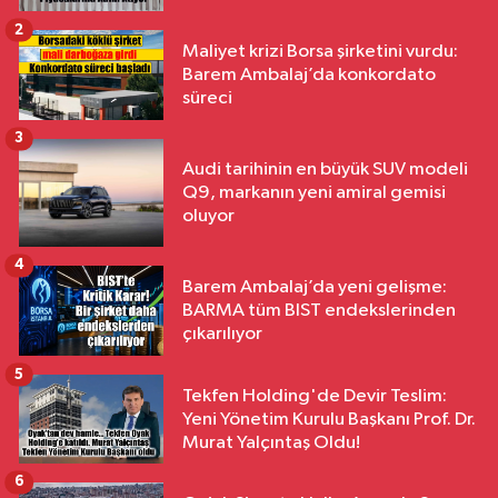
2
Maliyet krizi Borsa şirketini vurdu:
Barem Ambalaj’da konkordato
süreci
3
Audi tarihinin en büyük SUV modeli
Q9, markanın yeni amiral gemisi
oluyor
4
Barem Ambalaj’da yeni gelişme:
BARMA tüm BIST endekslerinden
çıkarılıyor
5
Tekfen Holding'de Devir Teslim:
Yeni Yönetim Kurulu Başkanı Prof. Dr.
Murat Yalçıntaş Oldu!
6