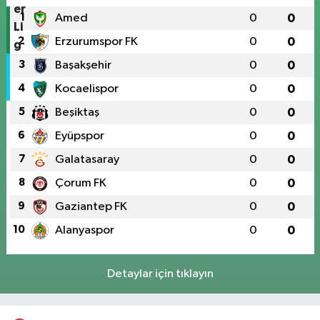
1
Amed
0
0
2
Erzurumspor FK
0
0
3
Başakşehir
0
0
4
Kocaelispor
0
0
5
Beşiktaş
0
0
6
Eyüpspor
0
0
7
Galatasaray
0
0
8
Çorum FK
0
0
9
Gaziantep FK
0
0
10
Alanyaspor
0
0
Detaylar için tıklayın