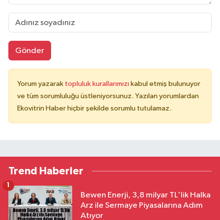
Gönder
Yorum yazarak
topluluk kurallarımızı
kabul etmiş bulunuyor
ve tüm sorumluluğu üstleniyorsunuz. Yazılan yorumlardan
Ekovitrin Haber hiçbir şekilde sorumlu tutulamaz.
Trend Haberler
1
Bewen Enerji, 3,8 milyar TL'lik Halka
Arz ile Sermaye Piyasalarına Adım
Atıyor