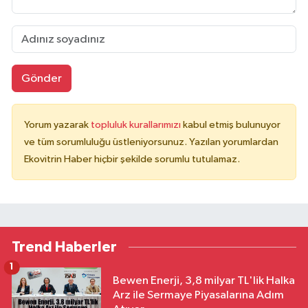
Gönder
Yorum yazarak
topluluk kurallarımızı
kabul etmiş bulunuyor
ve tüm sorumluluğu üstleniyorsunuz. Yazılan yorumlardan
Ekovitrin Haber hiçbir şekilde sorumlu tutulamaz.
Trend Haberler
1
Bewen Enerji, 3,8 milyar TL'lik Halka
Arz ile Sermaye Piyasalarına Adım