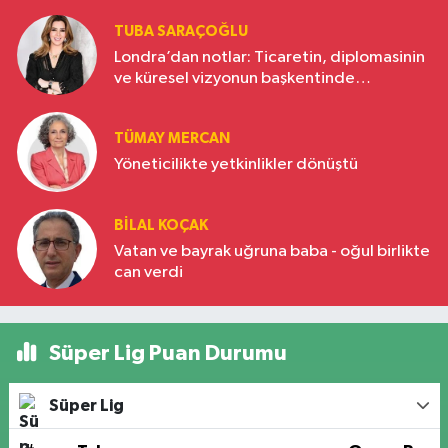
TUBA SARAÇOĞLU
Londra’dan notlar: Ticaretin, diplomasinin
ve küresel vizyonun başkentinde
Türkiye’nin yükselen gücü
TÜMAY MERCAN
Yöneticilikte yetkinlikler dönüştü
BILAL KOÇAK
Vatan ve bayrak uğruna baba - oğul birlikte
can verdi
Süper Lig Puan Durumu
Süper Lig