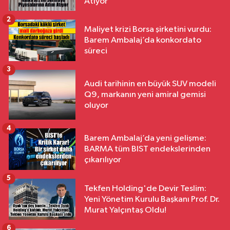
Atıyor
2
Maliyet krizi Borsa şirketini vurdu:
Barem Ambalaj’da konkordato
süreci
3
Audi tarihinin en büyük SUV modeli
Q9, markanın yeni amiral gemisi
oluyor
4
Barem Ambalaj’da yeni gelişme:
BARMA tüm BIST endekslerinden
çıkarılıyor
5
Tekfen Holding'de Devir Teslim:
Yeni Yönetim Kurulu Başkanı Prof. Dr.
Murat Yalçıntaş Oldu!
6