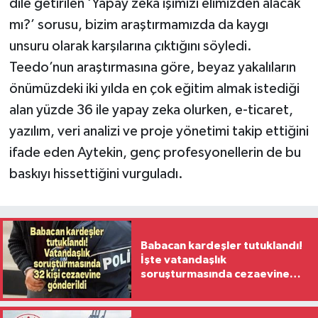
dile getirilen ‘Yapay zekâ işimizi elimizden alacak
mı?’ sorusu, bizim araştırmamızda da kaygı
unsuru olarak karşılarına çıktığını söyledi.
Teedo’nun araştırmasına göre, beyaz yakalıların
önümüzdeki iki yılda en çok eğitim almak istediği
alan yüzde 36 ile yapay zeka olurken, e-ticaret,
yazılım, veri analizi ve proje yönetimi takip ettiğini
ifade eden Aytekin, genç profesyonellerin de bu
baskıyı hissettiğini vurguladı.
Babacan kardeşler tutuklandı!
İşte vatandaşlık
soruşturmasında cezaevine
gönderilen 32 isim