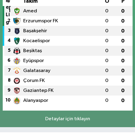
#
Takım
O
P
1
Amed
0
0
2
Erzurumspor FK
0
0
3
Başakşehir
0
0
4
Kocaelispor
0
0
5
Beşiktaş
0
0
6
Eyüpspor
0
0
7
Galatasaray
0
0
8
Çorum FK
0
0
9
Gaziantep FK
0
0
10
Alanyaspor
0
0
Detaylar için tıklayın