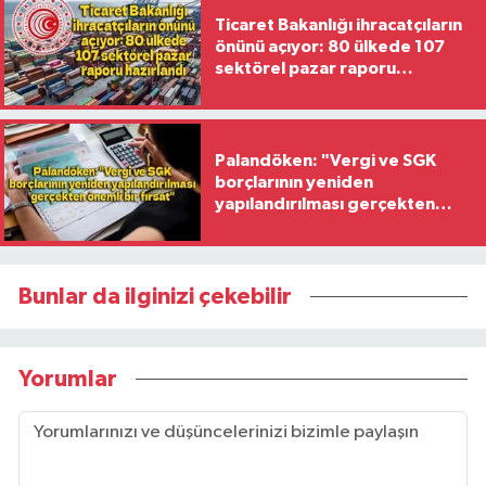
Ticaret Bakanlığı ihracatçıların
önünü açıyor: 80 ülkede 107
sektörel pazar raporu
hazırlandı
Palandöken: "Vergi ve SGK
borçlarının yeniden
yapılandırılması gerçekten
önemli bir fırsat"
Bunlar da ilginizi çekebilir
Yorumlar