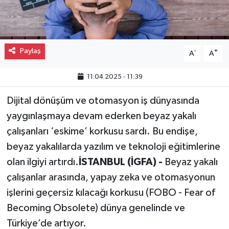
Gayrimenkul
Spor
Paylaş
-
+
A
A
Eğitim
11.04.2025 - 11:39
Dijital dönüşüm ve otomasyon iş dünyasında
yaygınlaşmaya devam ederken beyaz yakalı
çalışanları ‘eskime’ korkusu sardı. Bu endişe,
beyaz yakalılarda yazılım ve teknoloji eğitimlerine
olan ilgiyi artırdı.
İSTANBUL (İGFA) -
Beyaz yakalı
çalışanlar arasında, yapay zeka ve otomasyonun
işlerini geçersiz kılacağı korkusu (FOBO - Fear of
Becoming Obsolete) dünya genelinde ve
Türkiye’de artıyor.