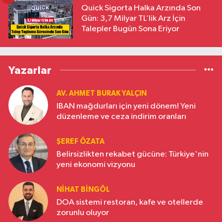
Quick Sigorta Halka Arzında Son
Gün: 3,7 Milyar TL’lik Arz İçin
Talepler Bugün Sona Eriyor
Yazarlar
AV. AHMET BURAK YALÇIN
IBAN mağdurları için yeni dönem! Yeni
düzenleme ve ceza indirim oranları
ŞEREF ÖZATA
Belirsizlikten rekabet gücüne: Türkiye'nin
yeni ekonomi vizyonu
NIHAT BINGÖL
DOA sistemi restoran, kafe ve otellerde
zorunlu oluyor