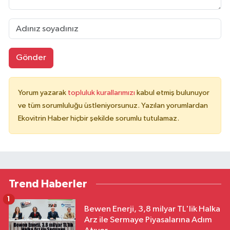
Gönder
Yorum yazarak
topluluk kurallarımızı
kabul etmiş bulunuyor
ve tüm sorumluluğu üstleniyorsunuz. Yazılan yorumlardan
Ekovitrin Haber hiçbir şekilde sorumlu tutulamaz.
Trend Haberler
1
Bewen Enerji, 3,8 milyar TL'lik Halka
Arz ile Sermaye Piyasalarına Adım