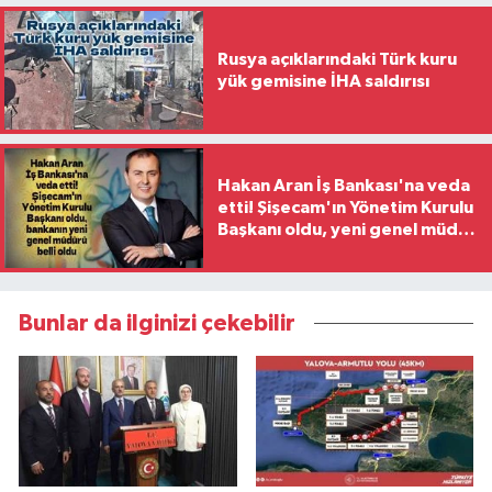
Rusya açıklarındaki Türk kuru
yük gemisine İHA saldırısı
Hakan Aran İş Bankası'na veda
etti! Şişecam'ın Yönetim Kurulu
Başkanı oldu, yeni genel müdür
belli oldu
Bunlar da ilginizi çekebilir