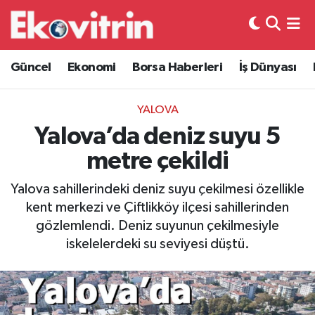
Güncel
Hava Durumu
Güncel
Ekonomi
Borsa Haberleri
İş Dünyası
Ekonomi
Trafik Durumu
YALOVA
Borsa Haberleri
Süper Lig Puan Durumu ve Fikstür
Yalova’da deniz suyu 5
metre çekildi
İş Dünyası
Tüm Manşetler
Yalova sahillerindeki deniz suyu çekilmesi özellikle
Lojistik
Son Dakika Haberleri
kent merkezi ve Çiftlikköy ilçesi sahillerinden
gözlemlendi. Deniz suyunun çekilmesiyle
Otovitrin
Haber Arşivi
iskelelerdeki su seviyesi düştü.
Asayiş
Magazin