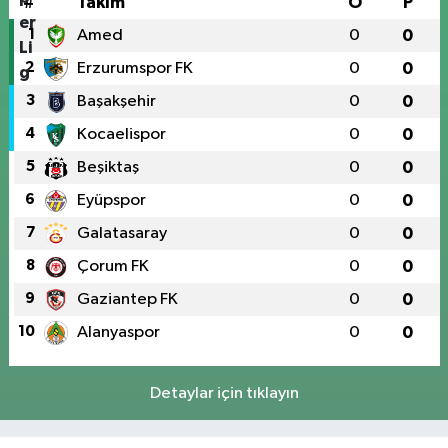
#
Takım
O
P
1
Amed
0
0
2
Erzurumspor FK
0
0
3
Başakşehir
0
0
4
Kocaelispor
0
0
5
Beşiktaş
0
0
6
Eyüpspor
0
0
7
Galatasaray
0
0
8
Çorum FK
0
0
9
Gaziantep FK
0
0
10
Alanyaspor
0
0
Detaylar için tıklayın