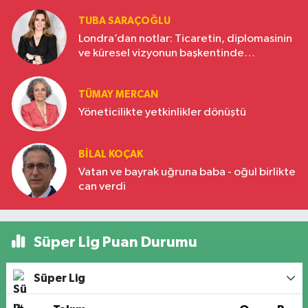
TUBA SARAÇOĞLU
Londra’dan notlar: Ticaretin, diplomasinin
ve küresel vizyonun başkentinde
Türkiye’nin yükselen gücü
TÜMAY MERCAN
Yöneticilikte yetkinlikler dönüştü
BILAL KOÇAK
Vatan ve bayrak uğruna baba - oğul birlikte
can verdi
Süper Lig Puan Durumu
Süper Lig