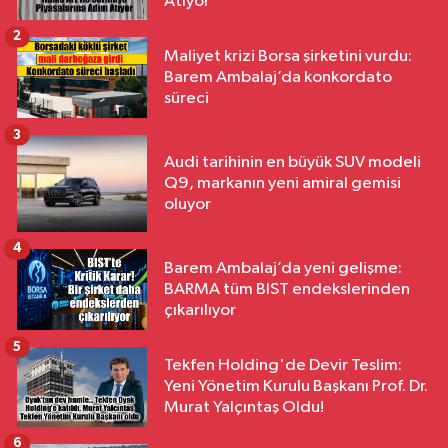
Atıyor
2
Maliyet krizi Borsa şirketini vurdu:
Barem Ambalaj’da konkordato
süreci
3
Audi tarihinin en büyük SUV modeli
Q9, markanın yeni amiral gemisi
oluyor
4
Barem Ambalaj’da yeni gelişme:
BARMA tüm BIST endekslerinden
çıkarılıyor
5
Tekfen Holding'de Devir Teslim:
Yeni Yönetim Kurulu Başkanı Prof. Dr.
Murat Yalçıntaş Oldu!
6